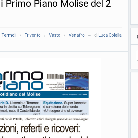
i Primo Piano Molise del 2
Termoli
Trivento
Vasto
Venafro
di
Luca Colella
/
/
/
—