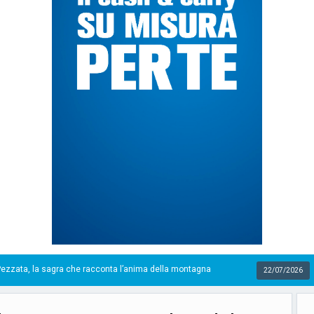
onta l’anima della montagna
Gentile: «Abbiamo meno se
22/07/2026