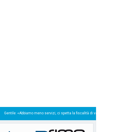
rvizi, ci spetta la fiscalità di vantaggio»
Gradimento 
22/07/2026