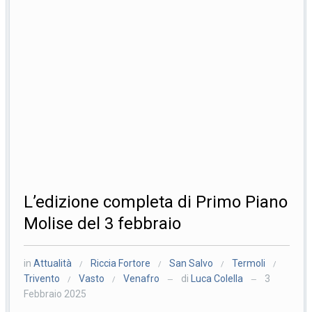
L’edizione completa di Primo Piano
Molise del 3 febbraio
in
Attualità
Riccia Fortore
San Salvo
Termoli
/
/
/
/
Trivento
Vasto
Venafro
di
Luca Colella
3
/
/
—
—
Febbraio 2025