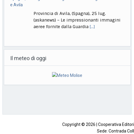
Provincia di Avila, (Spagna), 25 lug.
(askanews) – Le impressionanti immagini
aeree fornite dalla Guardia
[...]
India, lascia il ministro dell’Istruzione, studenti in festa: finally
Roma, 25 lug. (askanews) – Gli studenti
Il meteo di oggi
sono tornati in piazza a Nuova Dehli, in
[...]
Giornalista ucciso a Eboli, fermato un uomo nascosto in un
casolare
Napoli, 25 lug. (askanews) – Svolta nelle
indagini sul giornalista salernitano Luigi
Esposito trovato carbonizzato
[...]
Copyright © 2026 | Cooperativa Editorial
Sede: Contrada Coll