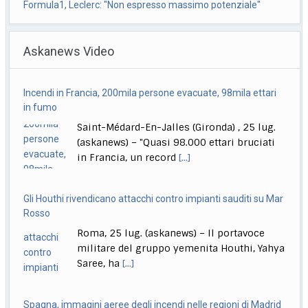
Formula1, Leclerc: "Non espresso massimo potenziale"
Roma, 25 lug. (askanews) – Charles Leclerc prova a
Askanews Video
guardare al bicchiere mezzo pieno dopo
[...]
Biennale Danza, McGregor: fiero dei College e delle nuove
Incendi in Francia, 200mila persone evacuate, 98mila ettari
produzioni
in fumo
Venezia, 25 lug. (askanews) – Per Sir Wayne McGregor
Saint-Médard-En-Jalles (Gironda) , 25 lug.
il 2026 è l’ultimo anno alla
[...]
(askanews) – "Quasi 98.000 ettari bruciati
in Francia, un record
[...]
Gli Houthi rivendicano attacchi contro impianti sauditi su Mar
Rosso
Roma, 25 lug. (askanews) – Il portavoce
militare del gruppo yemenita Houthi, Yahya
Saree, ha
[...]
Spagna, immagini aeree degli incendi nelle regioni di Madrid
e Avila