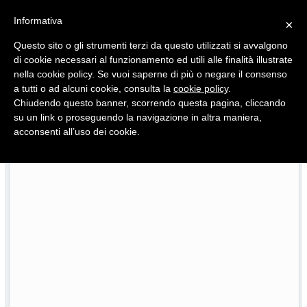
Informativa
×
Questo sito o gli strumenti terzi da questo utilizzati si avvalgono
di cookie necessari al funzionamento ed utili alle finalità illustrate
nella cookie policy. Se vuoi saperne di più o negare il consenso
Quotidiano d'informazione distribuito in Molise con
a tutti o ad alcuni cookie, consulta la
cookie policy
.
Chiudendo questo banner, scorrendo questa pagina, cliccando
su un link o proseguendo la navigazione in altra maniera,
acconsenti all’uso dei cookie.
ora il Molise
60 anni di Pooh, sold out ed emozioni a
25/07/2026