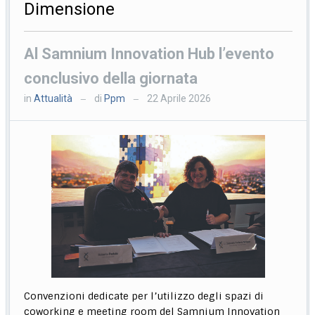
Dimensione
Al Samnium Innovation Hub l’evento
conclusivo della giornata
in
Attualità
di
Ppm
22 Aprile 2026
—
—
Convenzioni dedicate per l’utilizzo degli spazi di
coworking e meeting room del Samnium Innovation