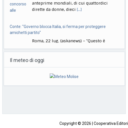
amichetti partito"
Roma, 22 lug. (askanews) – "Questo è
diventato il governo blocca Italia. Il
governo si
[...]
Bologna, Salvini: non dico Lepore abbia istigato ma se usi
certi toni..
Il meteo di oggi
Bologna, 22 lug. (askanews) – "Non voglio
dire che qualcuno abbia istigato alla
violenza o
[...]
Muore a 18 anni l’attrice Kaylee Hottle, star di "Godzilla vs
Kong"
Milano, 22 lug. (askanews) – Kaylee Hottle,
attrice diciottenne che ha recitato da
protagonista in
[...]
Copyright © 2026 | Cooperativa Editorial
Sede: Contrada Coll