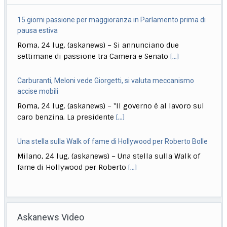
15 giorni passione per maggioranza in Parlamento prima di
pausa estiva
Roma, 24 lug. (askanews) – Si annunciano due
settimane di passione tra Camera e Senato
[...]
Carburanti, Meloni vede Giorgetti, si valuta meccanismo
accise mobili
Roma, 24 lug. (askanews) – "Il governo è al lavoro sul
caro benzina. La presidente
[...]
Una stella sulla Walk of fame di Hollywood per Roberto Bolle
Milano, 24 lug. (askanews) – Una stella sulla Walk of
fame di Hollywood per Roberto
[...]
Musica, Baglioni: sold out anche seconda data del 25 ottobre
a Roma
Askanews Video
Roma, 24 lug. (askanews) – Immediatamente dopo