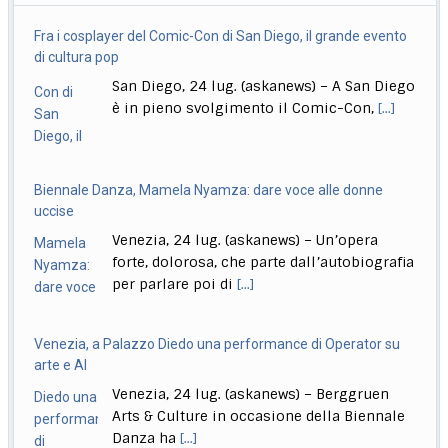
essere stati messi in vendita, finiscono anche tutti
[...]
Fra i cosplayer del Comic-Con di San Diego, il grande evento
L. elettorale, Schlein: continueremo a fare muro
di cultura pop
Udine, 24 lug. (askanews) – "Noi abbiamo messo in
San Diego, 24 lug. (askanews) – A San Diego
campo un’alleanza progressista molto competitiva
è in pieno svolgimento il Comic-Con,
[...]
che
[...]
Biennale Danza, Mamela Nyamza: dare voce alle donne
uccise
Venezia, 24 lug. (askanews) – Un’opera
forte, dolorosa, che parte dall’autobiografia
per parlare poi di
[...]
Venezia, a Palazzo Diedo una performance di Operator su
arte e AI
Venezia, 24 lug. (askanews) – Berggruen
Arts & Culture in occasione della Biennale
Danza ha
[...]