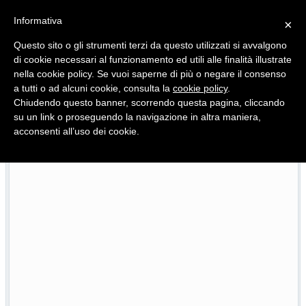
Informativa
×
Questo sito o gli strumenti terzi da questo utilizzati si avvalgono
di cookie necessari al funzionamento ed utili alle finalità illustrate
nella cookie policy. Se vuoi saperne di più o negare il consenso
Quotidiano d'informazione distribuito in Molise con
a tutti o ad alcuni cookie, consulta la
cookie policy
.
Chiudendo questo banner, scorrendo questa pagina, cliccando
su un link o proseguendo la navigazione in altra maniera,
acconsenti all’uso dei cookie.
istenza sanitaria, Cuzzone referente
Inquinamento, 
24/07/2026