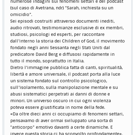
numerose indagini sui fenomeni settari e del podcast
(sul caso di Avetrana, ndr) “Sarah, inchiesta su un
omicidio”.
Sei episodi costruiti attraverso documenti inediti,
audio ritrovati, testimonianze esclusive di ex membri,
studiosi, psicologi ed esperti, per raccontare
dall’interno la storia dei Children of God, il movimento
fondato negli anni Sessanta negli Stati Uniti dal
predicatore David Berg e diffusosi rapidamente in
tutto il mondo, soprattutto in Italia.
Dietro l’immagine pubblica fatta di canti, spiritualità,
libertà e amore universale, il podcast porta alla luce
un sistema fondato sul controllo psicologico,
sull’isolamento, sulla manipolazione mentale e su
abusi sistematici perpetrati ai danni di donne e
minori. Un universo oscuro in cui ogni violenza
poteva essere giustificata in nome della fede.
«Da oltre dieci anni ci occupiamo di fenomeni settari,
pensavamo di aver ormai sviluppato una sorta di
“anticorpo” emotivo davanti a certe dinamiche. E
invece questa storia ci ha sconvolto profondamente»,