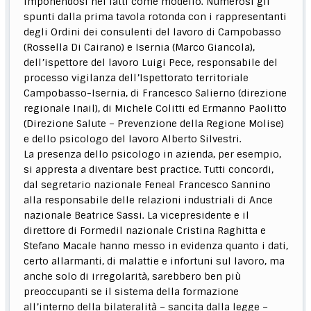
imponendosi nei fatti come modello. Numerosi gli
spunti dalla prima tavola rotonda con i rappresentanti
degli Ordini dei consulenti del lavoro di Campobasso
(Rossella Di Cairano) e Isernia (Marco Giancola),
dell’ispettore del lavoro Luigi Pece, responsabile del
processo vigilanza dell’Ispettorato territoriale
Campobasso-Isernia, di Francesco Salierno (direzione
regionale Inail), di Michele Colitti ed Ermanno Paolitto
(Direzione Salute – Prevenzione della Regione Molise)
e dello psicologo del lavoro Alberto Silvestri.
La presenza dello psicologo in azienda, per esempio,
si appresta a diventare best practice. Tutti concordi,
dal segretario nazionale Feneal Francesco Sannino
alla responsabile delle relazioni industriali di Ance
nazionale Beatrice Sassi. La vicepresidente e il
direttore di Formedil nazionale Cristina Raghitta e
Stefano Macale hanno messo in evidenza quanto i dati,
certo allarmanti, di malattie e infortuni sul lavoro, ma
anche solo di irregolarità, sarebbero ben più
preoccupanti se il sistema della formazione
all’interno della bilateralità – sancita dalla legge –