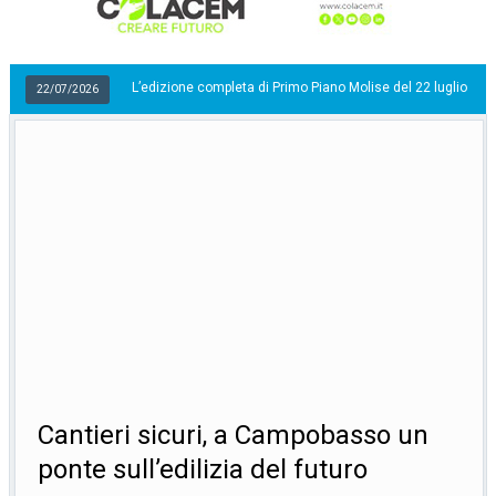
L’edizione completa di Primo Piano Molise del 22 luglio
6
22/07/
Cantieri sicuri, a Campobasso un
ponte sull’edilizia del futuro