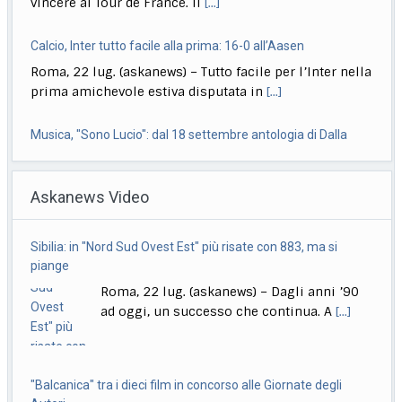
vincere al Tour de France. Il
[...]
Calcio, Inter tutto facile alla prima: 16-0 all’Aasen
Roma, 22 lug. (askanews) – Tutto facile per l’Inter nella
prima amichevole estiva disputata in
[...]
Musica, "Sono Lucio": dal 18 settembre antologia di Dalla
Roma, 22 lug. (askanews) – Il 18 settembre esce "Sono
Askanews Video
Lucio" (Sony Music Italy), l’antologia
[...]
Delmastro, Giunta Camera dice no a uso chat, opposizioni
Sibilia: in "Nord Sud Ovest Est" più risate con 883, ma si
all’attacco in Parlamento
piange
Roma, 22 lug. (askanews) – Opposizioni all’attacco in
Roma, 22 lug. (askanews) – Dagli anni ’90
Parlamento per la decisione della Giunta delle
[...]
ad oggi, un successo che continua. A
[...]
"Balcanica" tra i dieci film in concorso alle Giornate degli
Autori