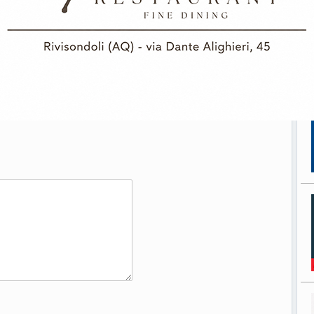
La prima pagina
La prima pagina
m:
dell’edizione in edicola
dell’edizione in edicola
oggi
oggi