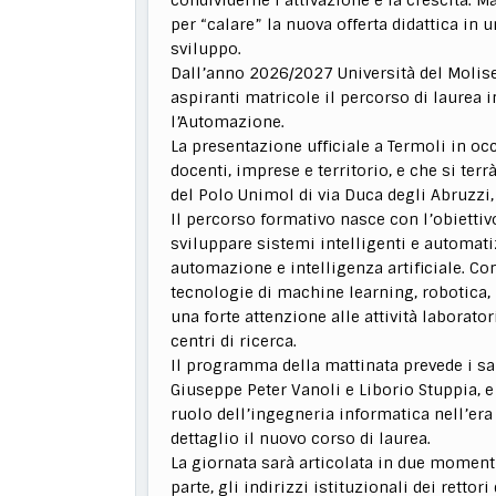
per “calare” la nuova offerta didattica in u
sviluppo.
Dall’anno 2026/2027 Università del Molis
aspiranti matricole il percorso di laurea i
l’Automazione.
La presentazione ufficiale a Termoli in oc
docenti, imprese e territorio, e che si terr
del Polo Unimol di via Duca degli Abruzzi, 
Il percorso formativo nasce con l’obiettiv
sviluppare sistemi intelligenti e automat
automazione e intelligenza artificiale. Co
tecnologie di machine learning, robotica, 
una forte attenzione alle attività laborato
centri di ricerca.
Il programma della mattinata prevede i salu
Giuseppe Peter Vanoli e Liborio Stuppia, e 
ruolo dell’ingegneria informatica nell’era 
dettaglio il nuovo corso di laurea.
La giornata sarà articolata in due momenti
parte, gli indirizzi istituzionali dei retto