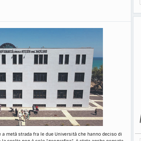
 a metà strada fra le due Università che hanno deciso di
a la scelta non è solo “geografica”, è stata anche pensata