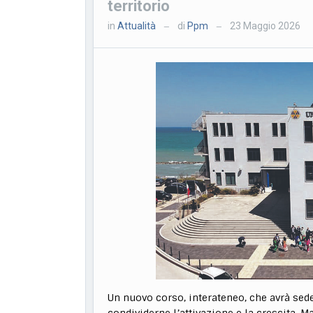
territorio
in
Attualità
di
Ppm
23 Maggio 2026
—
—
Un nuovo corso, interateneo, che avrà sede
condividerne l’attivazione e la crescita. M