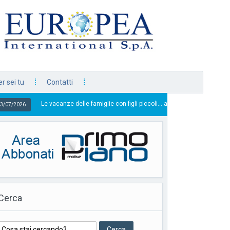
r sei tu
Contatti
e vacanze delle famiglie con figli piccoli… a casa, l’altra faccia della povertà
Cerca