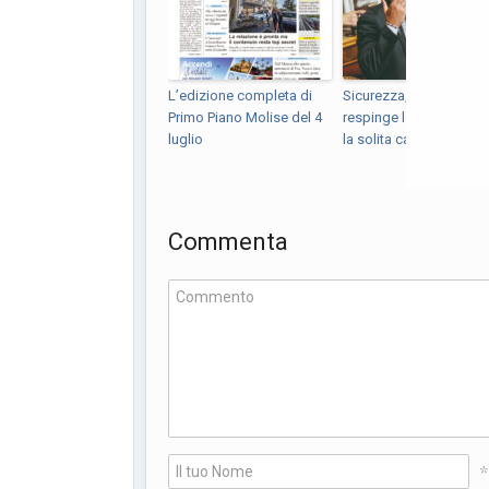
L’edizione completa di
Sicurezza, Della Porta
Primo Piano Molise del 4
respinge le accuse de
luglio
la solita caciara
Commenta
*