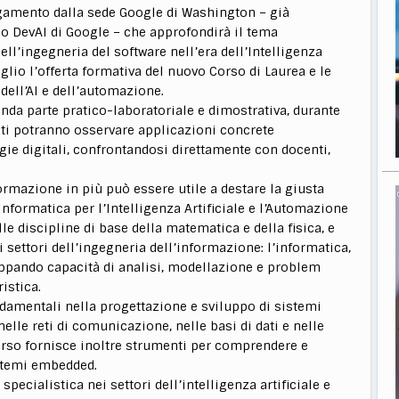
legamento dalla sede Google di Washington – già
o DevAI di Google – che approfondirà il tema
l’ingegneria del software nell’era dell’Intelligenza
aglio l’offerta formativa del nuovo Corso di Laurea e le
 dell’AI e dell’automazione.
onda parte pratico-laboratoriale e dimostrativa, durante
nti potranno osservare applicazioni concrete
logie digitali, confrontandosi direttamente con docenti,
formazione in più può essere utile a destare la giusta
 Informatica per l’Intelligenza Artificiale e l’Automazione
e discipline di base della matematica e della fisica, e
settori dell’ingegneria dell’informazione: l’informatica,
luppando capacità di analisi, modellazione e problem
istica.
damentali nella progettazione e sviluppo di sistemi
 nelle reti di comunicazione, nelle basi di dati e nelle
orso fornisce inoltre strumenti per comprendere e
istemi embedded.
specialistica nei settori dell’intelligenza artificiale e