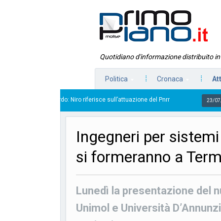
Quotidiano d'informazione distribuito i
Politica
Cronaca
At
in ritardo: Niro riferisce sull’attuazione del Pnrr
Scoppi
23/07/2026
Ingegneri per sistemi 
si formeranno a Term
Lunedì la presentazione del n
Unimol e Università D’Annunzi