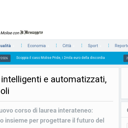
n Molise con
tualità
Economia
Città
Sport
Reporte
a il caso Molise Pride, i 2mila euro della discordia
L
23/07/2026
intelligenti e automatizzati,
oli
uovo corso di laurea interateneo:
o insieme per progettare il futuro del