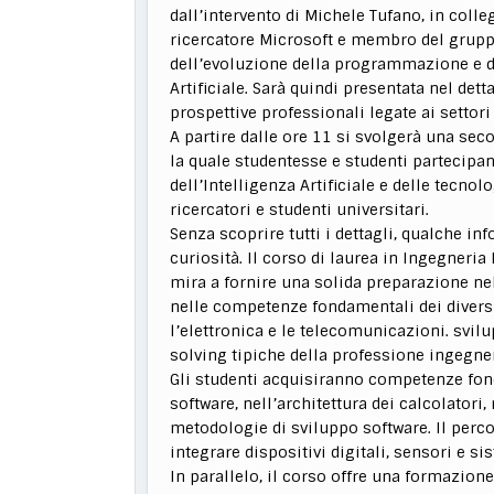
dall’intervento di Michele Tufano, in col
ricercatore Microsoft e membro del grupp
dell’evoluzione della programmazione e del
Artificiale. Sarà quindi presentata nel dett
prospettive professionali legate ai settori
A partire dalle ore 11 si svolgerà una sec
la quale studentesse e studenti partecipa
dell’Intelligenza Artificiale e delle tecno
ricercatori e studenti universitari.
Senza scoprire tutti i dettagli, qualche in
curiosità. Il corso di laurea in Ingegneria
mira a fornire una solida preparazione nell
nelle competenze fondamentali dei diversi 
l’elettronica e le telecomunicazioni. svi
solving tipiche della professione ingegner
Gli studenti acquisiranno competenze fon
software, nell’architettura dei calcolatori,
metodologie di sviluppo software. Il perc
integrare dispositivi digitali, sensori e s
In parallelo, il corso offre una formazione 