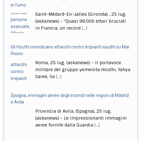
prossima volta
Saint-Médard-En-Jalles (Gironda) , 25 lug.
Roma, 26 lug. (askanews) – "Secondo me lo diventerà
(askanews) – "Quasi 98.000 ettari bruciati
presidente della Repubblica, magari la prossima
[...]
in Francia, un record
[...]
Gli Houthi rivendicano attacchi contro impianti sauditi su Mar
Rosso
Roma, 25 lug. (askanews) – Il portavoce
militare del gruppo yemenita Houthi, Yahya
Saree, ha
[...]
Spagna, immagini aeree degli incendi nelle regioni di Madrid
e Avila
Provincia di Avila, (Spagna), 25 lug.
(askanews) – Le impressionanti immagini
aeree fornite dalla Guardia
[...]
India, lascia il ministro dell’Istruzione, studenti in festa: finally