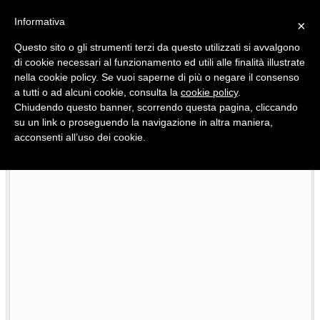
Informativa
×
Questo sito o gli strumenti terzi da questo utilizzati si avvalgono
di cookie necessari al funzionamento ed utili alle finalità illustrate
nella cookie policy. Se vuoi saperne di più o negare il consenso
Quotidiano d'informazione distribuito in Molise con
a tutti o ad alcuni cookie, consulta la
cookie policy
.
Chiudendo questo banner, scorrendo questa pagina, cliccando
su un link o proseguendo la navigazione in altra maniera,
acconsenti all’uso dei cookie.
Pietracatella, la casa della ricina e quella culla che restitu
26/07/2026