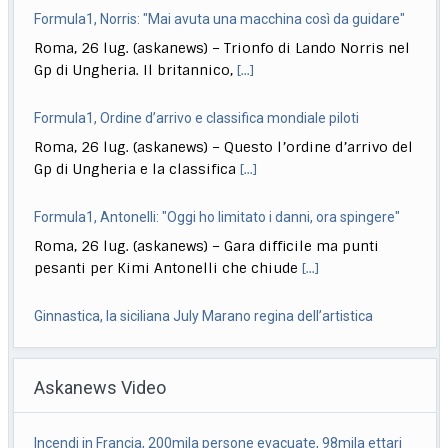
Formula1, Norris: "Mai avuta una macchina così da guidare"
Roma, 26 lug. (askanews) – Trionfo di Lando Norris nel
Gp di Ungheria. Il britannico,
[...]
Formula1, Ordine d’arrivo e classifica mondiale piloti
Roma, 26 lug. (askanews) – Questo l’ordine d’arrivo del
Gp di Ungheria e la classifica
[...]
Formula1, Antonelli: "Oggi ho limitato i danni, ora spingere"
Roma, 26 lug. (askanews) – Gara difficile ma punti
pesanti per Kimi Antonelli che chiude
[...]
Ginnastica, la siciliana July Marano regina dell’artistica
Roma, 26 lug. (askanews) – La nuova regina
Askanews Video
dell’artistica italiana, diciotto anni il prossimo
settembre,
[...]
Incendi in Francia, 200mila persone evacuate, 98mila ettari
Quirinale, La Russa: Meloni al Colle? Non questa, forse la
in fumo