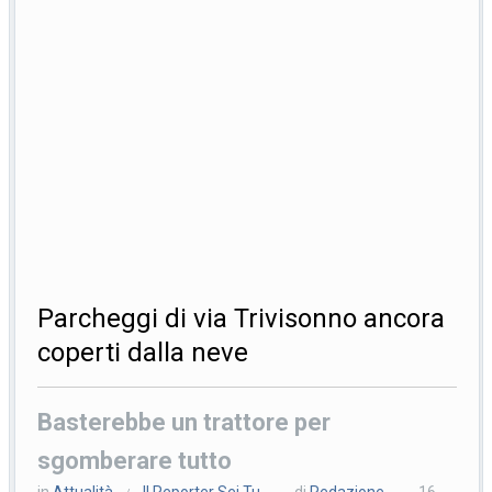
Parcheggi di via Trivisonno ancora
coperti dalla neve
Basterebbe un trattore per
sgomberare tutto
in
Attualità
Il Reporter Sei Tu
di
Redazione
16