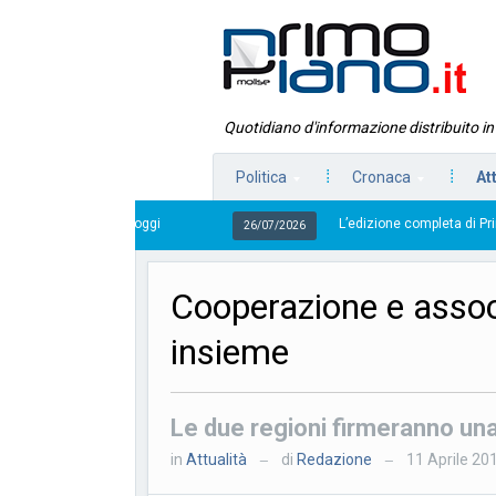
Quotidiano d'informazione distribuito i
Politica
Cronaca
At
L’edizione completa di Primo Piano Molise del 
26/07/2026
Cooperazione e assoc
insieme
Le due regioni firmeranno una
in
Attualità
di
Redazione
11 Aprile 20
—
—