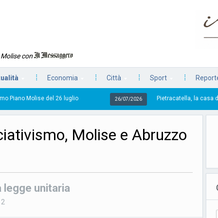
n Molise con
tualità
Economia
Città
Sport
Reporte
26 luglio
Pietracatella, la casa della ricina e quella
26/07/2026
iativismo, Molise e Abruzzo
 legge unitaria
12