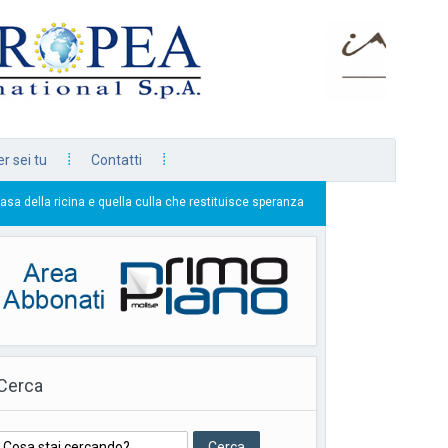
r sei tu
Contatti
 quella culla che restituisce speranza
La prima pagina 
26/07/2026
Cerca