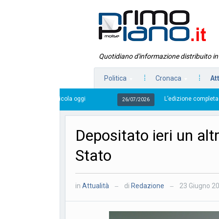
Quotidiano d'informazione distribuito i
Politica
Cronaca
At
 edicola oggi
L’edizione completa di Primo Piano Moli
26/07/2026
Depositato ieri un alt
Stato
in
Attualità
di
Redazione
23 Giugno 2
—
—