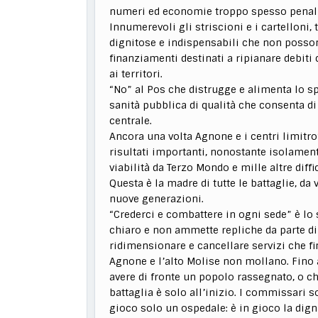
numeri ed economie troppo spesso penaliz
Innumerevoli gli striscioni e i cartelloni, 
dignitose e indispensabili che non posso
finanziamenti destinati a ripianare debiti 
ai territori.
“No” al Pos che distrugge e alimenta lo sp
sanità pubblica di qualità che consenta d
centrale.
Ancora una volta Agnone e i centri limitr
risultati importanti, nonostante isolament
viabilità da Terzo Mondo e mille altre diffi
Questa è la madre di tutte le battaglie, da
nuove generazioni.
“Crederci e combattere in ogni sede” è lo
chiaro e non ammette repliche da parte di 
ridimensionare e cancellare servizi che f
Agnone e l’alto Molise non mollano. Fino 
avere di fronte un popolo rassegnato, o ch
battaglia è solo all’inizio. I commissari s
gioco solo un ospedale: è in gioco la dign