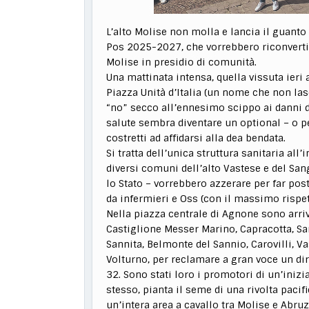
L’alto Molise non molla e lancia il guanto 
Pos 2025-2027, che vorrebbero riconvertir
Molise in presidio di comunità.
Una mattinata intensa, quella vissuta ieri
Piazza Unità d’Italia (un nome che non lasc
“no” secco all’ennesimo scippo ai danni dei
salute sembra diventare un optional – o pe
costretti ad affidarsi alla dea bendata.
Si tratta dell’unica struttura sanitaria all
diversi comuni dell’alto Vastese e del Sa
lo Stato – vorrebbero azzerare per far pos
da infermieri e Oss (con il massimo rispet
Nella piazza centrale di Agnone sono arriva
Castiglione Messer Marino, Capracotta, S
Sannita, Belmonte del Sannio, Carovilli, V
Volturno, per reclamare a gran voce un dir
32. Sono stati loro i promotori di un’inizi
stesso, pianta il seme di una rivolta pacifi
un’intera area a cavallo tra Molise e Abruz