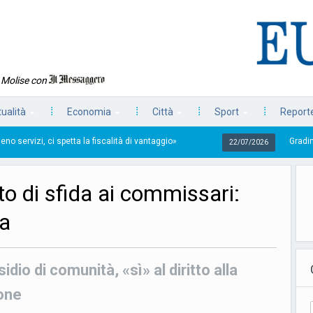
n Molise con
tualità
Economia
Città
Sport
Reporte
tta la fiscalità di vantaggio»
Gradimento dei governat
22/07/2026
to di sfida ai commissari:
ca
idio di comunità, «sì» al diritto alla
ione