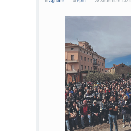
in
Agnone
di
Ppm
28 Settembre 2025
—
—