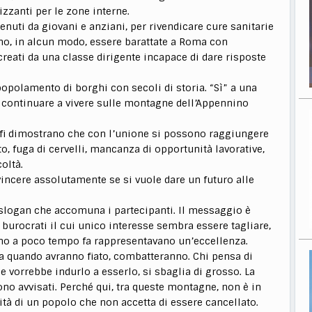
zanti per le zone interne.
tenuti da giovani e anziani, per rivendicare cure sanitarie
no, in alcun modo, essere barattate a Roma con
creati da una classe dirigente incapace di dare risposte
opolamento di borghi con secoli di storia. “Sì” a una
i continuare a vivere sulle montagne dell’Appennino
ofi dimostrano che con l’unione si possono raggiungere
o, fuga di cervelli, mancanza di opportunità lavorative,
coltà.
 vincere assolutamente se si vuole dare un futuro alle
 slogan che accomuna i partecipanti. Il messaggio è
burocrati il cui unico interesse sembra essere tagliare,
ino a poco tempo fa rappresentavano un’eccellenza.
a quando avranno fiato, combatteranno. Chi pensa di
e vorrebbe indurlo a esserlo, si sbaglia di grosso. La
ono avvisati. Perché qui, tra queste montagne, non è in
ità di un popolo che non accetta di essere cancellato.