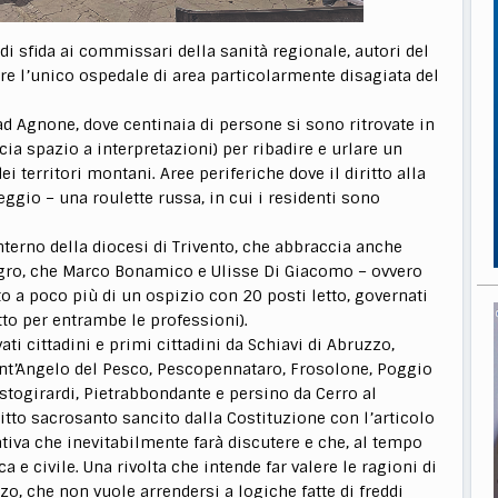
di sfida ai commissari della sanità regionale, autori del
e l’unico ospedale di area particolarmente disagiata del
 ad Agnone, dove centinaia di persone si sono ritrovate in
ia spazio a interpretazioni) per ribadire e urlare un
 territori montani. Aree periferiche dove il diritto alla
ggio – una roulette russa, in cui i residenti sono
’interno della diocesi di Trivento, che abbraccia anche
ngro, che Marco Bonamico e Ulisse Di Giacomo – ovvero
to a poco più di un ospizio con 20 posti letto, governati
to per entrambe le professioni).
ti cittadini e primi cittadini da Schiavi di Abruzzo,
ant’Angelo del Pesco, Pescopennataro, Frosolone, Poggio
astogirardi, Pietrabbondante e persino da Cerro al
itto sacrosanto sancito dalla Costituzione con l’articolo
ativa che inevitabilmente farà discutere e che, al tempo
ca e civile. Una rivolta che intende far valere le ragioni di
zo, che non vuole arrendersi a logiche fatte di freddi