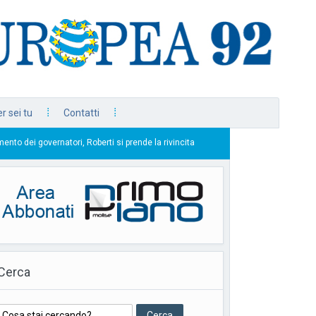
r sei tu
Contatti
ori, Roberti si prende la rivincita
Unimol, al via le i
22/07/2026
Cerca