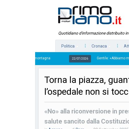
Quotidiano d'informazione distribuito i
Politica
Cronaca
At
 della montagna
Gentile: «Abbiamo meno servizi, ci spe
22/07/2026
Torna la piazza, guan
l’ospedale non si toc
«No» alla riconversione in pres
salute sancito dalla Costituz