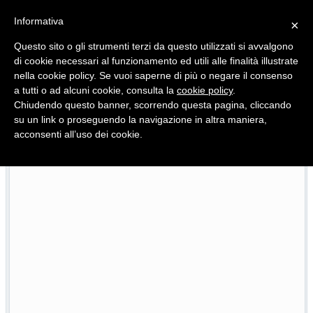
Informativa
×
Questo sito o gli strumenti terzi da questo utilizzati si avvalgono
di cookie necessari al funzionamento ed utili alle finalità illustrate
nella cookie policy. Se vuoi saperne di più o negare il consenso
Quotidiano d'informazione distribuito in Molise con
a tutti o ad alcuni cookie, consulta la
cookie policy
.
Chiudendo questo banner, scorrendo questa pagina, cliccando
su un link o proseguendo la navigazione in altra maniera,
acconsenti all’uso dei cookie.
ne del Pnrr
Scoppia il caso Molise Pride, i 2mila euro 
23/07/2026