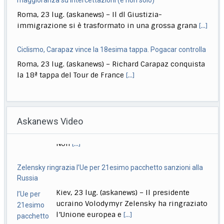
Roma, 23 lug. (askanews) – Il dl Giustizia-
immigrazione si è trasformato in una grossa grana
[...]
Ciclismo, Carapaz vince la 18esima tappa. Pogacar controlla
Roma, 23 lug. (askanews) – Richard Carapaz conquista
la 18ª tappa del Tour de France
[...]
Bce lascia "per ora" tassi al 2,25%, Lagarde: ‘Alcuni
valutavano rialzo’
Askanews Video
Roma, 23 lug. (askanews) – Tassi di interesse fermi al
2,25% "per ora" nell’area euro.
[...]
Zelensky ringrazia l’Ue per 21esimo pacchetto sanzioni alla
Meloni: puniamo i ragazzi che pensano di poter fare come
Russia
vogliono
Kiev, 23 lug. (askanews) – Il presidente
Roma, 23 lug. (askanews) – "Chi aggredisce, chi rapina,
ucraino Volodymyr Zelensky ha ringraziato
chi devasta deve pagare sempre, anche
[...]
l’Unione europea e
[...]
Guterres: situazione in Medio Oriente sull’orlo