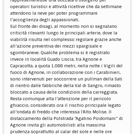
rappresenterebbe una boccata d’ossigeno per
operatori turistici e attività ricettive che da settimane
attendono la neve per poter programmare
l’accoglienza degli appassionati.
Sul fronte dei disagi, al momento non si segnalano
criticità rilevanti lungo le principali arterie, dove la
viabilità risulta nel complesso regolare grazie anche
all’azione preventiva dei mezzi spargisale e
sgombraneve. Qualche problema si è registrato
invece in località Guado Liscia, tra Agnone e
Capracotta, a quota 1.088 metri, nella notte i Vigili del
fuoco di Agnone, in collaborazione con i Carabinieri,
sono intervenuti per soccorrere un pullman della Sati
di rientro dalle fabbriche della Val di Sangro, rimasto
bloccato a causa delle condizioni della carreggiata.
Resta comunque alta l’attenzione per il pericolo
ghiaccio, considerato ora il rischio principale legato
all’ondata di freddo che interessa l’Alto Molise. Il
distaccamento della Polstrada “Agatino Poidomani” di
Agnone invita gli automobilisti alla massima
prudenza soprattutto al calar del sole e nelle ore