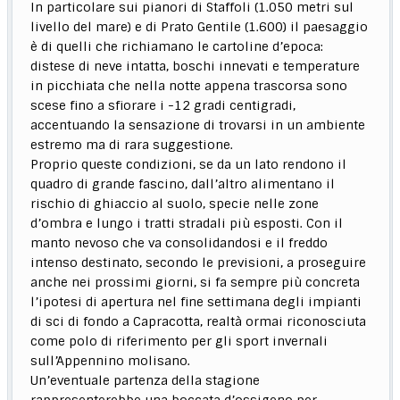
In particolare sui pianori di Staffoli (1.050 metri sul
livello del mare) e di Prato Gentile (1.600) il paesaggio
è di quelli che richiamano le cartoline d’epoca:
distese di neve intatta, boschi innevati e temperature
in picchiata che nella notte appena trascorsa sono
scese fino a sfiorare i -12 gradi centigradi,
accentuando la sensazione di trovarsi in un ambiente
estremo ma di rara suggestione.
Proprio queste condizioni, se da un lato rendono il
quadro di grande fascino, dall’altro alimentano il
rischio di ghiaccio al suolo, specie nelle zone
d’ombra e lungo i tratti stradali più esposti. Con il
manto nevoso che va consolidandosi e il freddo
intenso destinato, secondo le previsioni, a proseguire
anche nei prossimi giorni, si fa sempre più concreta
l’ipotesi di apertura nel fine settimana degli impianti
di sci di fondo a Capracotta, realtà ormai riconosciuta
come polo di riferimento per gli sport invernali
sull’Appennino molisano.
Un’eventuale partenza della stagione