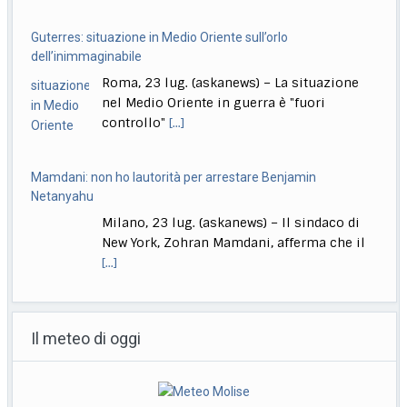
dell’inimmaginabile
Roma, 23 lug. (askanews) – La situazione
nel Medio Oriente in guerra è "fuori
controllo"
[...]
Mamdani: non ho lautorità per arrestare Benjamin
Netanyahu
Milano, 23 lug. (askanews) – Il sindaco di
New York, Zohran Mamdani, afferma che il
[...]
A Venezia in concorso Moretti, Bechis, De Angelis, Pallaoro,
Strippoli
Il meteo di oggi
Roma, 23 lug. (askanews) – Nanni Moretti
torna in concorso a Venezia, a 37 anni
[...]
Ok da Cdm a ddl su imputabilità minori, Nordio: non abbassa