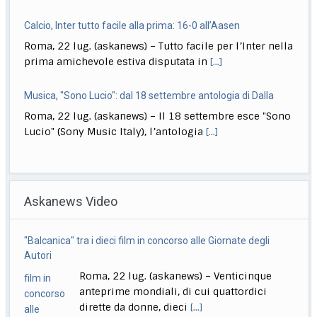
Calcio, Inter tutto facile alla prima: 16-0 all’Aasen
Roma, 22 lug. (askanews) – Tutto facile per l’Inter nella
prima amichevole estiva disputata in
[...]
Musica, "Sono Lucio": dal 18 settembre antologia di Dalla
Roma, 22 lug. (askanews) – Il 18 settembre esce "Sono
Lucio" (Sony Music Italy), l’antologia
[...]
Delmastro, Giunta Camera dice no a uso chat, opposizioni
all’attacco in Parlamento
Askanews Video
Roma, 22 lug. (askanews) – Opposizioni all’attacco in
Parlamento per la decisione della Giunta delle
[...]
"Balcanica" tra i dieci film in concorso alle Giornate degli
Calcio, sorteggiato calendario di B, la prima giornata
Autori
Roma, 22 lug. (askanews) – La Serie B 2026/27
Roma, 22 lug. (askanews) – Venticinque
prenderà il via il 22 agosto
[...]
anteprime mondiali, di cui quattordici
dirette da donne, dieci
[...]