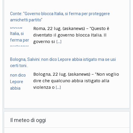
Conte: "Governo blocca Italia, si ferma per proteggere
amichetti partito"
Roma, 22 lug. (askanews) – "Questo è
diventato il governo blocca Italia. Il
governo si
[...]
Bologna, Salvini: non dico Lepore abbia istigato ma se usi
certi toni..
Bologna, 22 lug. (askanews) – "Non voglio
dire che qualcuno abbia istigato alla
violenza o
[...]
Muore a 18 anni l’attrice Kaylee Hottle, star di "Godzilla vs
Kong"
Il meteo di oggi
Milano, 22 lug. (askanews) – Kaylee Hottle,
attrice diciottenne che ha recitato da
protagonista in
[...]