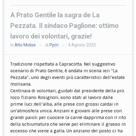
A Prato Gentile la sagra de La
Pezzata. Il sindaco Paglione: ottimo
lavoro dei volontari, grazie!
in
Alto Molise
di
Ppm
4 Agosto 2025
—
—
Tradizione rispettata a Capracotta. Nel suggestivo
scenario di Prato Gentile, è andata in scena ieri “La
Pezzata”, uno degli eventi più caratteristici dell’estate
molisana.
Centinaia di volontari, guidati dal presidente della pro
loco Tiziano Rosignoli, sono stati al lavoro dalle
prime luci dell’alba, alle prese con grossi caldai in
un’atmosfera unica. Anziani e giovani alle prese con
grandi paioli per cuocere la carne dapprima con il rito
della schiumatura che serve per eliminare il grasso in
eccesso che viene a galla. Un anziano del posto ci ha