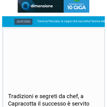
Torna la Pezzata, la sagra che racconta l’anima della montagna
2/07/2026
Tradizioni e segreti da chef, a
Capracotta il successo è servito