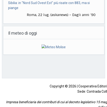
Roma, 22 lug. (askanews) – Dagli anni ’90
ad oggi, un successo che continua. A
[...]
"Balcanica" tra i dieci film in concorso alle Giornate degli
Autori
Il meteo di oggi
Roma, 22 lug. (askanews) – Venticinque
anteprime mondiali, di cui quattordici
dirette da donne, dieci
[...]
L’incontro fra Rubio e Lavrov al vertice Asean a Manila
Roma, 23 lug. (askanews) – Il ministro
degli Esteri russo Sergey Lavrov e il
segretario
[...]
Copyright © 2026 | Cooperativa Editorial
Sede: Contrada Coll
Impresa beneficiaria dei contributi di cui al decreto legislativo 15 mag