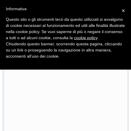
Informativa
×
Questo sito o gli strumenti terzi da questo utilizzati si avvalgono
di cookie necessari al funzionamento ed utili alle finalità illustrate
nella cookie policy. Se vuoi saperne di più o negare il consenso
Quotidiano d'informazione distribuito in Molise con
a tutti o ad alcuni cookie, consulta la
cookie policy
.
Chiudendo questo banner, scorrendo questa pagina, cliccando
su un link o proseguendo la navigazione in altra maniera,
acconsenti all’uso dei cookie.
L’edizione completa di Primo Piano Molise del 22 luglio
/07/2026