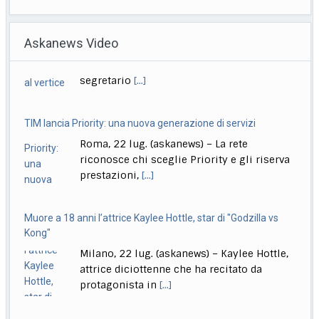
Delmastro, Giunta Camera dice no a uso chat, opposizioni
all’attacco in Parlamento
Askanews Video
Roma, 22 lug. (askanews) – Opposizioni all’attacco in
Parlamento per la decisione della Giunta delle
[...]
TIM lancia Priority: una nuova generazione di servizi
Venezia83, Buttafuoco: da Ue scelta politica, noi non
Roma, 22 lug. (askanews) – La rete
facciamo politica
riconosce chi sceglie Priority e gli riserva
Roma, 23 lug. (askanews) – "Un soggetto co-
prestazioni,
[...]
finanziatore si è sfilato senza creare un impatto
[...]
Muore a 18 anni l’attrice Kaylee Hottle, star di "Godzilla vs
Kong"
Milano, 22 lug. (askanews) – Kaylee Hottle,
attrice diciottenne che ha recitato da
protagonista in
[...]
Sibilia: in "Nord Sud Ovest Est" più risate con 883, ma si
piange