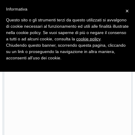
Informativa
×
Questo sito o gli strumenti terzi da questo utilizzati si avvalgono
di cookie necessari al funzionamento ed utili alle finalità illustrate
nella cookie policy. Se vuoi saperne di più o negare il consenso
Quotidiano d'informazione distribuito in Molise con
a tutti o ad alcuni cookie, consulta la
cookie policy
.
Chiudendo questo banner, scorrendo questa pagina, cliccando
su un link o proseguendo la navigazione in altra maniera,
acconsenti all’uso dei cookie.
Viadotto Anacoreta, via libera all’intervento da 15 milioni
22/07/2026