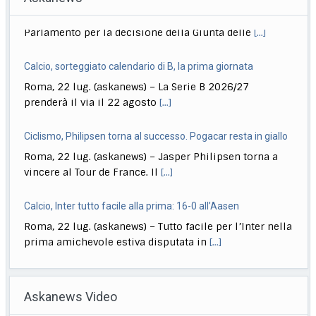
Calcio, sorteggiato calendario di B, la prima giornata
Roma, 22 lug. (askanews) – La Serie B 2026/27
prenderà il via il 22 agosto
[...]
Ciclismo, Philipsen torna al successo. Pogacar resta in giallo
Roma, 22 lug. (askanews) – Jasper Philipsen torna a
vincere al Tour de France. Il
[...]
Calcio, Inter tutto facile alla prima: 16-0 all’Aasen
Roma, 22 lug. (askanews) – Tutto facile per l’Inter nella
prima amichevole estiva disputata in
[...]
Musica, "Sono Lucio": dal 18 settembre antologia di Dalla
Roma, 22 lug. (askanews) – Il 18 settembre esce "Sono
Askanews Video
Lucio" (Sony Music Italy), l’antologia
[...]
Delmastro, Giunta Camera dice no a uso chat, opposizioni