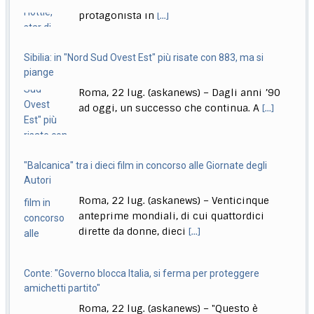
Sibilia: in "Nord Sud Ovest Est" più risate con 883, ma si
all’attacco in Parlamento
piange
Roma, 22 lug. (askanews) – Opposizioni all’attacco in
Roma, 22 lug. (askanews) – Dagli anni ’90
Parlamento per la decisione della Giunta delle
[...]
ad oggi, un successo che continua. A
[...]
"Balcanica" tra i dieci film in concorso alle Giornate degli
Autori
Roma, 22 lug. (askanews) – Venticinque
anteprime mondiali, di cui quattordici
dirette da donne, dieci
[...]
Conte: "Governo blocca Italia, si ferma per proteggere
amichetti partito"
Roma, 22 lug. (askanews) – "Questo è
diventato il governo blocca Italia. Il
governo si
[...]