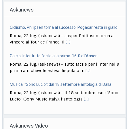
Askanews
Ciclismo, Philipsen torna al successo. Pogacar resta in giallo
Roma, 22 lug. (askanews) – Jasper Philipsen torna a
vincere al Tour de France. Il
[...]
Calcio, Inter tutto facile alla prima: 16-0 all’Aasen
Roma, 22 lug. (askanews) – Tutto facile per l’Inter nella
prima amichevole estiva disputata in
[...]
Musica, "Sono Lucio": dal 18 settembre antologia di Dalla
Roma, 22 lug. (askanews) – Il 18 settembre esce "Sono
Lucio" (Sony Music Italy), l’antologia
[...]
Delmastro, Giunta Camera dice no a uso chat, opposizioni
all’attacco in Parlamento
Askanews Video
Roma, 22 lug. (askanews) – Opposizioni all’attacco in