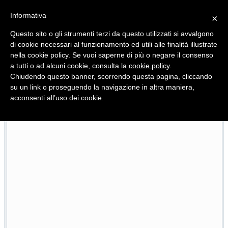
Informativa
×
Questo sito o gli strumenti terzi da questo utilizzati si avvalgono
di cookie necessari al funzionamento ed utili alle finalità illustrate
nella cookie policy. Se vuoi saperne di più o negare il consenso
Quotidiano d'informazione distribuito in Molise con
a tutti o ad alcuni cookie, consulta la
cookie policy
.
Chiudendo questo banner, scorrendo questa pagina, cliccando
su un link o proseguendo la navigazione in altra maniera,
acconsenti all’uso dei cookie.
oni
Torna la Pezzata, la sagra che racconta l’anima 
22/07/2026