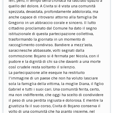
Ieri, però, il tempo della cronaca ha lasciato spazio a
quello del dolore. A Civita si è vista una comunità
spezzata, devastata, profondamente addolorata, ma
anche capace di ritrovarsi attorno alla famiglia De
Gregorio in un abbraccio corale e sincero. Il lutto
cittadino proclamato dal Comune ha dato il segno
istituzionale di questa partecipazione collettiva,
trasformando la giornata in un momento di
raccoglimento condiviso. Bandiere a mezz’asta,
saracinesche abbassate, volti segnati dalla
commozione: Bojano si è fermata per Nicola, con il
pudore e la dignità di chi sa che davanti a una morte
così crudele resta soltanto il silenzio.
La partecipazione alle esequie ha restituito
l’immagine di un paese che non ha voluto lasciare
sola la famiglia della vittima, la moglie Diana, il figlio
Gabriel e tutti i suoi cari. Una comunità ferita, certo,
ma non indifferente, che oggi ha scelto di condividere
il peso di una perdita ingiusta e dolorosa. E mentre la
giustizia fa il suo corso, Civita di Bojano conserva il
volto di una comunità che ha pianto insieme, nel