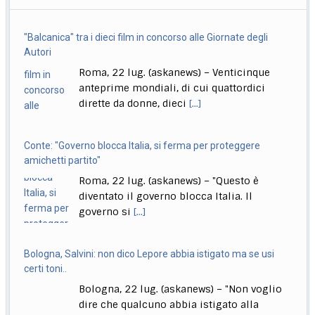
Parlamento per la decisione della Giunta delle
[...]
"Balcanica" tra i dieci film in concorso alle Giornate degli
Calcio, sorteggiato calendario di B, la prima giornata
Autori
Roma, 22 lug. (askanews) – La Serie B 2026/27
Roma, 22 lug. (askanews) – Venticinque
prenderà il via il 22 agosto
[...]
anteprime mondiali, di cui quattordici
dirette da donne, dieci
[...]
Conte: "Governo blocca Italia, si ferma per proteggere
amichetti partito"
Roma, 22 lug. (askanews) – "Questo è
diventato il governo blocca Italia. Il
governo si
[...]
Bologna, Salvini: non dico Lepore abbia istigato ma se usi
certi toni..
Bologna, 22 lug. (askanews) – "Non voglio
dire che qualcuno abbia istigato alla
violenza o
[...]