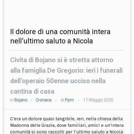
Il dolore di una comunità intera
nell’ultimo saluto a Nicola
Civita di Bojano si è stretta attorno
alla famiglia De Gregorio: ieri i funerali
dell’operaio 50enne ucciso nella
cantina di casa
in
Bojano
Cronaca
di
Ppm
17 Maggio 2026
/
—
—
C’era un dolore quasi tangibile, ieri, nella chiesa della
Madonna delle Grazie, dove familiari, amici e un’intera
comunità si sono raccolti per l’ultimo saluto a Nicola