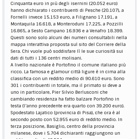
Cinquanta euro in più degli isernini (20.052 euro)
hanno dichiarato i contribuenti di Pesche (20.107), a
Fornelli invece 15.153 euro, a Filignano 17.191, a
Montaquila 16.618, a Monteroduni 17.225, a Pozzilli
16.865, a Sesto Campano 16.936 e a Venafro 18.399.
Questi sono solo alcuni dei numeri consultabili nella
mappa interattiva proposta sul sito del Corriere della
Sera. Chi vuole può soddisfare lì le sue curiosità sui
dati di tutti i 136 centri molisani.
A livello nazionale è Portofino il comune italiano più
ricco. La famosa e glamour città ligure è in cima alla
classifica con un reddito medio di 90.610 euro. Sono
301 i contribuenti in totale, ma il primato si deve a
uno in particolare, Pier Silvio Berlusconi che
cambiando residenza ha fatto balzare Portofino in
testa (l’anno precedente era quarto con 39.200 euro).
Spodestato Lajatico (provincia di Pisa), che ora è al
secondo posto con 52.955 euro di reddito medio. In
terza posizione, Basiglio, centro della provincia
milanese, dove i 5.704 dichiaranti raggiungono un