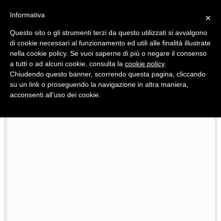
Informativa
×
Questo sito o gli strumenti terzi da questo utilizzati si avvalgono
di cookie necessari al funzionamento ed utili alle finalità illustrate
nella cookie policy. Se vuoi saperne di più o negare il consenso
Quotidiano d'informazione distribuito in Molise con
a tutti o ad alcuni cookie, consulta la
cookie policy
.
Chiudendo questo banner, scorrendo questa pagina, cliccando
su un link o proseguendo la navigazione in altra maniera,
acconsenti all’uso dei cookie.
r
Scoppia il caso Molise Pride, i 2mila euro della disc
23/07/2026