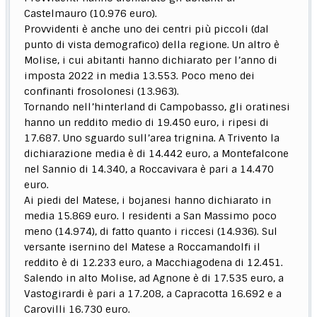
Castelmauro (10.976 euro).
Provvidenti è anche uno dei centri più piccoli (dal
punto di vista demografico) della regione. Un altro è
Molise, i cui abitanti hanno dichiarato per l’anno di
imposta 2022 in media 13.553. Poco meno dei
confinanti frosolonesi (13.963).
Tornando nell’hinterland di Campobasso, gli oratinesi
hanno un reddito medio di 19.450 euro, i ripesi di
17.687. Uno sguardo sull’area trignina. A Trivento la
dichiarazione media è di 14.442 euro, a Montefalcone
nel Sannio di 14.340, a Roccavivara è pari a 14.470
euro.
Ai piedi del Matese, i bojanesi hanno dichiarato in
media 15.869 euro. I residenti a San Massimo poco
meno (14.974), di fatto quanto i riccesi (14.936). Sul
versante isernino del Matese a Roccamandolfi il
reddito è di 12.233 euro, a Macchiagodena di 12.451.
Salendo in alto Molise, ad Agnone è di 17.535 euro, a
Vastogirardi è pari a 17.208, a Capracotta 16.692 e a
Carovilli 16.730 euro.