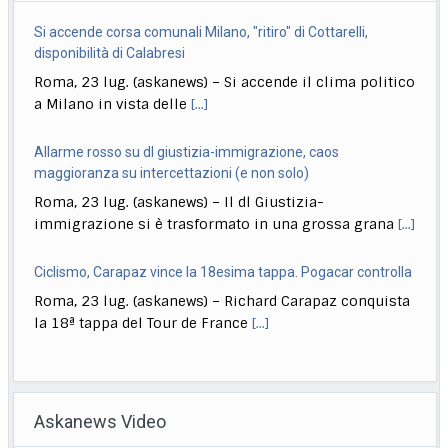
Si accende corsa comunali Milano, "ritiro" di Cottarelli,
disponibilità di Calabresi
Roma, 23 lug. (askanews) – Si accende il clima politico
a Milano in vista delle
[...]
Allarme rosso su dl giustizia-immigrazione, caos
maggioranza su intercettazioni (e non solo)
Roma, 23 lug. (askanews) – Il dl Giustizia-
immigrazione si è trasformato in una grossa grana
[...]
Ciclismo, Carapaz vince la 18esima tappa. Pogacar controlla
Roma, 23 lug. (askanews) – Richard Carapaz conquista
la 18ª tappa del Tour de France
[...]
Bce lascia "per ora" tassi al 2,25%, Lagarde: ‘Alcuni
valutavano rialzo’
Askanews Video
Roma, 23 lug. (askanews) – Tassi di interesse fermi al
2,25% "per ora" nell’area euro.
[...]