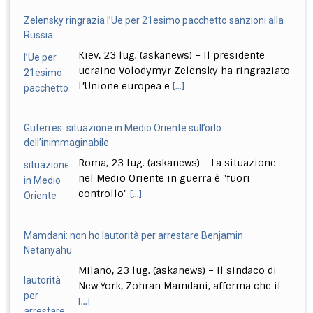
Zelensky ringrazia l’Ue per 21esimo pacchetto sanzioni alla
Meloni: puniamo i ragazzi che pensano di poter fare come
Russia
vogliono
Kiev, 23 lug. (askanews) – Il presidente
Roma, 23 lug. (askanews) – "Chi aggredisce, chi rapina,
ucraino Volodymyr Zelensky ha ringraziato
chi devasta deve pagare sempre, anche
[...]
l’Unione europea e
[...]
Guterres: situazione in Medio Oriente sull’orlo
dell’inimmaginabile
Roma, 23 lug. (askanews) – La situazione
nel Medio Oriente in guerra è "fuori
controllo"
[...]
Mamdani: non ho lautorità per arrestare Benjamin
Netanyahu
Milano, 23 lug. (askanews) – Il sindaco di
New York, Zohran Mamdani, afferma che il
[...]