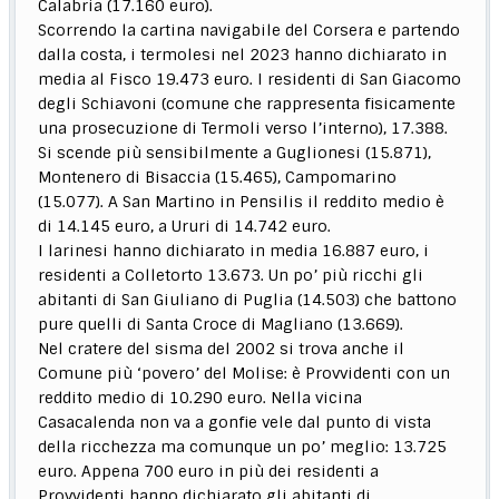
Calabria (17.160 euro).
Scorrendo la cartina navigabile del Corsera e partendo
dalla costa, i termolesi nel 2023 hanno dichiarato in
media al Fisco 19.473 euro. I residenti di San Giacomo
degli Schiavoni (comune che rappresenta fisicamente
una prosecuzione di Termoli verso l’interno), 17.388.
Si scende più sensibilmente a Guglionesi (15.871),
Montenero di Bisaccia (15.465), Campomarino
(15.077). A San Martino in Pensilis il reddito medio è
di 14.145 euro, a Ururi di 14.742 euro.
I larinesi hanno dichiarato in media 16.887 euro, i
residenti a Colletorto 13.673. Un po’ più ricchi gli
abitanti di San Giuliano di Puglia (14.503) che battono
pure quelli di Santa Croce di Magliano (13.669).
Nel cratere del sisma del 2002 si trova anche il
Comune più ‘povero’ del Molise: è Provvidenti con un
reddito medio di 10.290 euro. Nella vicina
Casacalenda non va a gonfie vele dal punto di vista
della ricchezza ma comunque un po’ meglio: 13.725
euro. Appena 700 euro in più dei residenti a
Provvidenti hanno dichiarato gli abitanti di