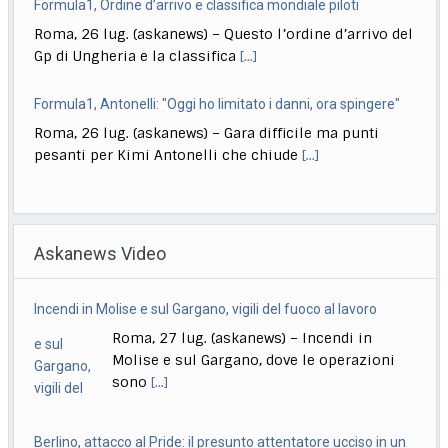
Formula1, Antonelli: "Oggi ho limitato i danni, ora spingere"
Roma, 26 lug. (askanews) – Gara difficile ma punti
pesanti per Kimi Antonelli che chiude
[...]
Ginnastica, la siciliana July Marano regina dell’artistica
Roma, 26 lug. (askanews) – La nuova regina
dell’artistica italiana, diciotto anni il prossimo
settembre,
[...]
Quirinale, La Russa: Meloni al Colle? Non questa, forse la
prossima volta
Askanews Video
Roma, 26 lug. (askanews) – "Secondo me lo diventerà
presidente della Repubblica, magari la prossima
[...]
Berlino, attacco al Pride: il presunto attentatore ucciso in un
blitz
Formula1, Norris: "Mai avuta una macchina così da guidare"
Berlino, 27 lug. (askanews) – Decine di
Roma, 26 lug. (askanews) – Trionfo di Lando Norris nel
persone si sono riunite davanti alla Porta
Gp di Ungheria. Il britannico,
[...]
di
[...]