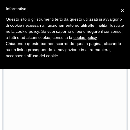
Informativa
×
Questo sito o gli strumenti terzi da questo utilizzati si avvalgono
di cookie necessari al funzionamento ed utili alle finalità illustrate
nella cookie policy. Se vuoi saperne di più o negare il consenso
Quotidiano d'informazione distribuito in Molise con
a tutti o ad alcuni cookie, consulta la
cookie policy
.
Chiudendo questo banner, scorrendo questa pagina, cliccando
su un link o proseguendo la navigazione in altra maniera,
acconsenti all’uso dei cookie.
io
Pietracatella, la casa della ricina e quella culla 
26/07/2026