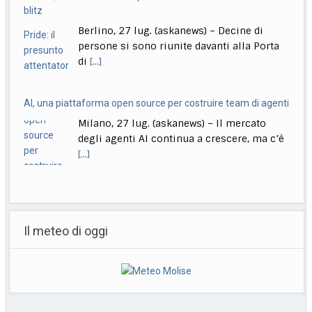
AI, una piattaforma open source per costruire team di agenti
Milano, 27 lug. (askanews) – Il mercato
degli agenti AI continua a crescere, ma c’è
[...]
Giornalista ucciso a Eboli, fermato un uomo nascosto in un
casolare
Napoli, 25 lug. (askanews) – Svolta nelle
indagini sul giornalista salernitano Luigi
Esposito trovato carbonizzato
[...]
Incendi in Francia, Gironda devastata: si teme nuovo picco di
caldo
Il meteo di oggi
Blagon (Francia), 27 lug. (askanews) -Gli
alberi carbonizzati dopo il massiccio
incendio che ha già
[...]