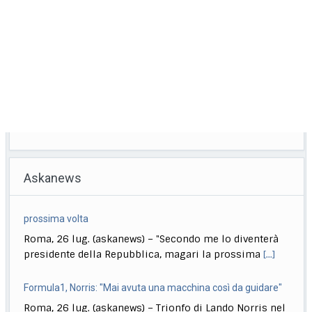
Askanews
Formula1, Norris: "Mai avuta una macchina così da guidare"
Roma, 26 lug. (askanews) – Trionfo di Lando Norris nel
Gp di Ungheria. Il britannico,
[...]
Formula1, Ordine d’arrivo e classifica mondiale piloti
Roma, 26 lug. (askanews) – Questo l’ordine d’arrivo del