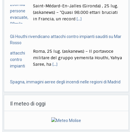
Roma, 25 lug. (askanews) – Il portavoce
militare del gruppo yemenita Houthi, Yahya
Saree, ha
[...]
Spagna, immagini aeree degli incendi nelle regioni di Madrid
e Avila
Provincia di Avila, (Spagna), 25 lug.
(askanews) – Le impressionanti immagini
aeree fornite dalla Guardia
[...]
India, lascia il ministro dell’Istruzione, studenti in festa: finally
Roma, 25 lug. (askanews) – Gli studenti
Il meteo di oggi
sono tornati in piazza a Nuova Dehli, in
[...]
Giornalista ucciso a Eboli, fermato un uomo nascosto in un
casolare