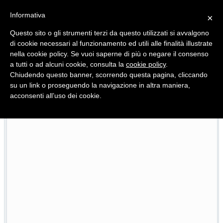
Informativa
×
Questo sito o gli strumenti terzi da questo utilizzati si avvalgono
di cookie necessari al funzionamento ed utili alle finalità illustrate
nella cookie policy. Se vuoi saperne di più o negare il consenso
Quotidiano d'informazione distribuito in Molise con
a tutti o ad alcuni cookie, consulta la
cookie policy
.
Chiudendo questo banner, scorrendo questa pagina, cliccando
su un link o proseguendo la navigazione in altra maniera,
acconsenti all’uso dei cookie.
L’edizione completa di Primo Piano Molise del 26 luglio
26/07/2026