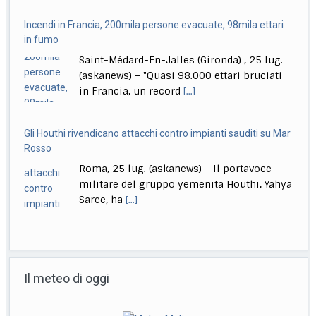
Gli Houthi rivendicano attacchi contro impianti sauditi su Mar
Rosso
Roma, 25 lug. (askanews) – Il portavoce
militare del gruppo yemenita Houthi, Yahya
Saree, ha
[...]
Spagna, immagini aeree degli incendi nelle regioni di Madrid
e Avila
Provincia di Avila, (Spagna), 25 lug.
(askanews) – Le impressionanti immagini
aeree fornite dalla Guardia
[...]
India, lascia il ministro dell’Istruzione, studenti in festa: finally
Roma, 25 lug. (askanews) – Gli studenti
Il meteo di oggi
sono tornati in piazza a Nuova Dehli, in
[...]