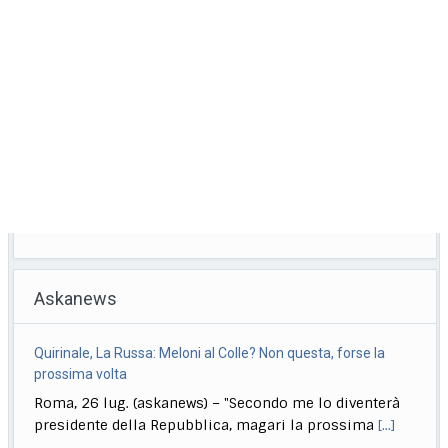
Askanews
Formula1, Norris: "Mai avuta una macchina così da guidare"
Roma, 26 lug. (askanews) – Trionfo di Lando Norris nel
Gp di Ungheria. Il britannico,
[...]