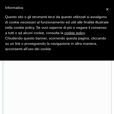
Informativa
×
Questo sito o gli strumenti terzi da questo utilizzati si avvalgono
di cookie necessari al funzionamento ed utili alle finalità illustrate
nella cookie policy. Se vuoi saperne di più o negare il consenso
Quotidiano d'informazione distribuito in Molise con
a tutti o ad alcuni cookie, consulta la
cookie policy
.
Chiudendo questo banner, scorrendo questa pagina, cliccando
su un link o proseguendo la navigazione in altra maniera,
acconsenti all’uso dei cookie.
Pietracatella, la casa della ricina e quella culla che res
26/07/2026