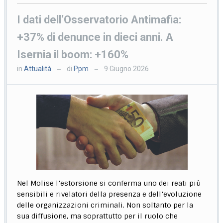
I dati dell’Osservatorio Antimafia:
+37% di denunce in dieci anni. A
Isernia il boom: +160%
in
Attualità
di
Ppm
9 Giugno 2026
—
—
Nel Molise l’estorsione si conferma uno dei reati più
sensibili e rivelatori della presenza e dell’evoluzione
delle organizzazioni criminali. Non soltanto per la
sua diffusione, ma soprattutto per il ruolo che