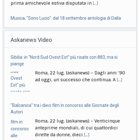
prima amichevole estiva disputata in
[...]
Musica, "Sono Lucio": dal 18 settembre antologia di Dalla
Roma, 22 lug. (askanews) – Il 18 settembre esce "Sono
Askanews Video
Lucio" (Sony Music Italy), l’antologia
[...]
Delmastro, Giunta Camera dice no a uso chat, opposizioni
Sibilia: in "Nord Sud Ovest Est" più risate con 883, ma si
all’attacco in Parlamento
piange
Roma, 22 lug. (askanews) – Opposizioni all’attacco in
Roma, 22 lug. (askanews) – Dagli anni ’90
Parlamento per la decisione della Giunta delle
[...]
ad oggi, un successo che continua. A
[...]
"Balcanica" tra i dieci film in concorso alle Giornate degli
Autori
Roma, 22 lug. (askanews) – Venticinque
anteprime mondiali, di cui quattordici
dirette da donne, dieci
[...]