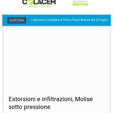
L’edizione completa di Primo Piano Molise del 22 luglio
6
22/07/
Estorsioni e infiltrazioni, Molise
sotto pressione