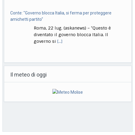
Conte: "Governo blocca Italia, si ferma per proteggere
amichetti partito"
Roma, 22 lug. (askanews) – "Questo è
diventato il governo blocca Italia. Il
governo si
[...]
Bologna, Salvini: non dico Lepore abbia istigato ma se usi
certi toni..
Il meteo di oggi
Bologna, 22 lug. (askanews) – "Non voglio
dire che qualcuno abbia istigato alla
violenza o
[...]
Muore a 18 anni l’attrice Kaylee Hottle, star di "Godzilla vs
Kong"
Milano, 22 lug. (askanews) – Kaylee Hottle,
attrice diciottenne che ha recitato da
protagonista in
[...]