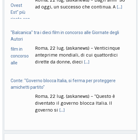
"Balcanica" tra i dieci film in concorso alle Giornate degli
Autori
Roma, 22 lug. (askanews) – Venticinque
anteprime mondiali, di cui quattordici
dirette da donne, dieci
[...]
Conte: "Governo blocca Italia, si ferma per proteggere
amichetti partito"
Roma, 22 lug. (askanews) – "Questo è
diventato il governo blocca Italia. Il
governo si
[...]
Bologna, Salvini: non dico Lepore abbia istigato ma se usi
certi toni..
Il meteo di oggi
Bologna, 22 lug. (askanews) – "Non voglio