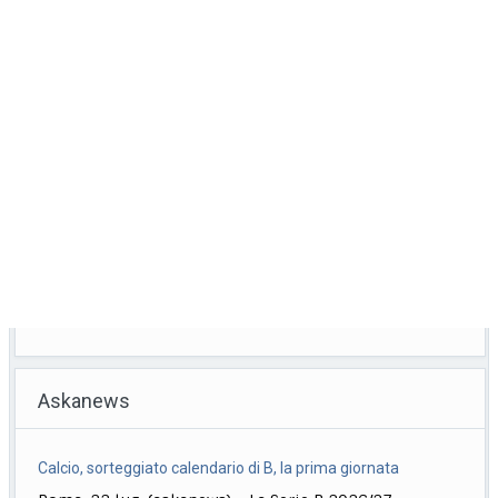
Askanews
Calcio, sorteggiato calendario di B, la prima giornata
Roma, 22 lug. (askanews) – La Serie B 2026/27