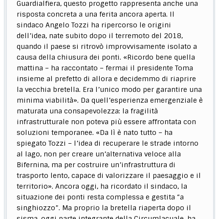
Guardialfiera, questo progetto rappresenta anche una
risposta concreta a una ferita ancora aperta. Il
sindaco Angelo Tozzi ha ripercorso le origini
dell’idea, nate subito dopo il terremoto del 2018,
quando il paese si ritrovò improvvisamente isolato a
causa della chiusura dei ponti. «Ricordo bene quella
mattina – ha raccontato – fermai il presidente Toma
insieme al prefetto di allora e decidemmo di riaprire
la vecchia bretella. Era l’unico modo per garantire una
minima viabilità». Da quell’esperienza emergenziale è
maturata una consapevolezza: la fragilità
infrastrutturale non poteva più essere affrontata con
soluzioni temporanee. «Da lì è nato tutto – ha
spiegato Tozzi – l’idea di recuperare le strade intorno
al lago, non per creare un’alternativa veloce alla
Bifernina, ma per costruire un’infrastruttura di
trasporto lento, capace di valorizzare il paesaggio e il
territorio». Ancora oggi, ha ricordato il sindaco, la
situazione dei ponti resta complessa e gestita “a
singhiozzo”. Ma proprio la bretella riaperta dopo il
sisma, oggi parte integrante della Circumlacuale, ha