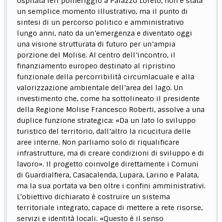
ospitata ieri pomeriggio a Palazzo Loreto, non è stata
un semplice momento illustrativo, ma il punto di
sintesi di un percorso politico e amministrativo
lungo anni, nato da un’emergenza e diventato oggi
una visione strutturata di futuro per un’ampia
porzione del Molise. Al centro dell’incontro, il
finanziamento europeo destinato al ripristino
funzionale della percorribilità circumlacuale e alla
valorizzazione ambientale dell’area del lago. Un
investimento che, come ha sottolineato il presidente
della Regione Molise Francesco Roberti, assolve a una
duplice funzione strategica: «Da un lato lo sviluppo
turistico del territorio, dall’altro la ricucitura delle
aree interne. Non parliamo solo di riqualificare
infrastrutture, ma di creare condizioni di sviluppo e di
lavoro». Il progetto coinvolge direttamente i Comuni
di Guardialfiera, Casacalenda, Lupara, Larino e Palata,
ma la sua portata va ben oltre i confini amministrativi.
L’obiettivo dichiarato è costruire un sistema
territoriale integrato, capace di mettere a rete risorse,
servizi e identità locali. «Questo è il senso