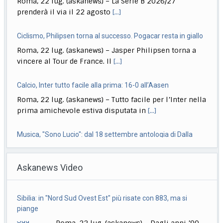
prenderà il via il 22 agosto
[...]
Ciclismo, Philipsen torna al successo. Pogacar resta in giallo
Roma, 22 lug. (askanews) – Jasper Philipsen torna a
vincere al Tour de France. Il
[...]
Calcio, Inter tutto facile alla prima: 16-0 all’Aasen
Roma, 22 lug. (askanews) – Tutto facile per l’Inter nella
prima amichevole estiva disputata in
[...]
Musica, "Sono Lucio": dal 18 settembre antologia di Dalla
Roma, 22 lug. (askanews) – Il 18 settembre esce "Sono
Askanews Video
Lucio" (Sony Music Italy), l’antologia
[...]
Delmastro, Giunta Camera dice no a uso chat, opposizioni
Sibilia: in "Nord Sud Ovest Est" più risate con 883, ma si
all’attacco in Parlamento
piange
Roma, 22 lug. (askanews) – Opposizioni all’attacco in
Roma, 22 lug. (askanews) – Dagli anni ’90
Parlamento per la decisione della Giunta delle
[...]
ad oggi, un successo che continua. A
[...]