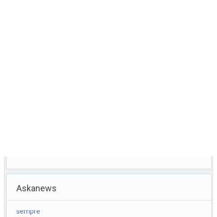
Askanews
Meloni: puniamo i ragazzi che pensano di poter fare come