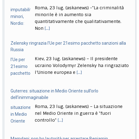
Stretta governo su reati di minori. Meloni: chi sbaglia paga
Zelensky ringrazia l’Ue per 21esimo pacchetto sanzioni alla
sempre
Russia
Roma, 23 lug. (askanews) – Un provvedimento che
Kiev, 23 lug. (askanews) – Il presidente
renderà più facile punire i minorenni che
[...]
ucraino Volodymyr Zelensky ha ringraziato
l’Unione europea e
[...]
Guterres: situazione in Medio Oriente sull’orlo
dell’inimmaginabile
Roma, 23 lug. (askanews) – La situazione
nel Medio Oriente in guerra è "fuori
controllo"
[...]
Mamdani: non ho lautorità per arrestare Benjamin
Netanyahu
Milano, 23 lug. (askanews) – Il sindaco di
New York, Zohran Mamdani, afferma che il
[...]