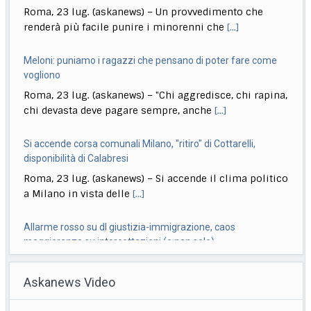
vogliono
Roma, 23 lug. (askanews) – "Chi aggredisce, chi rapina,
chi devasta deve pagare sempre, anche
[...]
Si accende corsa comunali Milano, "ritiro" di Cottarelli,
disponibilità di Calabresi
Roma, 23 lug. (askanews) – Si accende il clima politico
a Milano in vista delle
[...]
Allarme rosso su dl giustizia-immigrazione, caos
maggioranza su intercettazioni (e non solo)
Roma, 23 lug. (askanews) – Il dl Giustizia-
immigrazione si è trasformato in una grossa grana
[...]
Ciclismo, Carapaz vince la 18esima tappa. Pogacar controlla
Roma, 23 lug. (askanews) – Richard Carapaz conquista
Askanews Video
la 18ª tappa del Tour de France
[...]