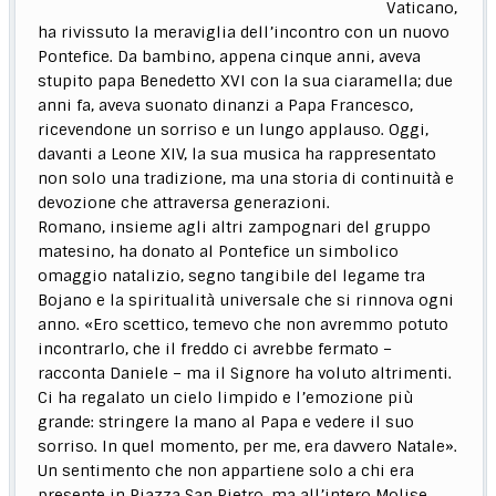
Vaticano,
ha rivissuto la meraviglia dell’incontro con un nuovo
Pontefice. Da bambino, appena cinque anni, aveva
stupito papa Benedetto XVI con la sua ciaramella; due
anni fa, aveva suonato dinanzi a Papa Francesco,
ricevendone un sorriso e un lungo applauso. Oggi,
davanti a Leone XIV, la sua musica ha rappresentato
non solo una tradizione, ma una storia di continuità e
devozione che attraversa generazioni.
Romano, insieme agli altri zampognari del gruppo
matesino, ha donato al Pontefice un simbolico
omaggio natalizio, segno tangibile del legame tra
Bojano e la spiritualità universale che si rinnova ogni
anno. «Ero scettico, temevo che non avremmo potuto
incontrarlo, che il freddo ci avrebbe fermato –
racconta Daniele – ma il Signore ha voluto altrimenti.
Ci ha regalato un cielo limpido e l’emozione più
grande: stringere la mano al Papa e vedere il suo
sorriso. In quel momento, per me, era davvero Natale».
Un sentimento che non appartiene solo a chi era
presente in Piazza San Pietro, ma all’intero Molise,