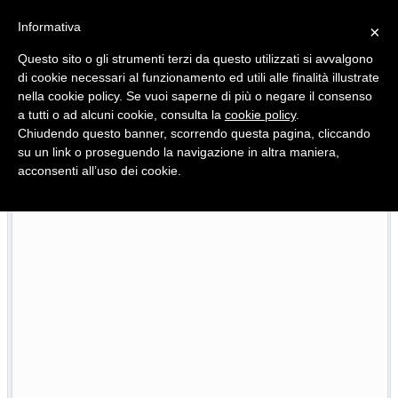
Informativa
×
Questo sito o gli strumenti terzi da questo utilizzati si avvalgono
di cookie necessari al funzionamento ed utili alle finalità illustrate
nella cookie policy. Se vuoi saperne di più o negare il consenso
Quotidiano d'informazione distribuito in Molise con
a tutti o ad alcuni cookie, consulta la
cookie policy
.
Chiudendo questo banner, scorrendo questa pagina, cliccando
su un link o proseguendo la navigazione in altra maniera,
acconsenti all’uso dei cookie.
L’edizione completa di Primo Piano Molise del 23 luglio
07/2026