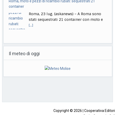
Roma, moto e pezzi di ricambio rubati: sequestrati 21
container
Roma, 23 lug. (askanews) – A Roma sono
stati sequestrati 21 container con moto e
[...]
7.5 milioni di euro per migliorare il benessere dei lavoratori
Roma, 23 lug. (askanews) – Il Dipartimento
Il meteo di oggi
per le pari opportunità, Dipartimento per le
Politiche
[...]
Abu Dhabi, è nata Kaya: primo cucciolo di tricheco
Abu Dhabi, 23 lug. (askanews) – Si chiama
Kaya ed è nata a SeaWorld Abu
[...]
Copyright © 2026 | Cooperativa Editorial