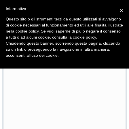
Informativa
×
Questo sito o gli strumenti terzi da questo utilizzati si avvalgono
di cookie necessari al funzionamento ed utili alle finalità illustrate
nella cookie policy. Se vuoi saperne di più o negare il consenso
Quotidiano d'informazione distribuito in Molise con
a tutti o ad alcuni cookie, consulta la
cookie policy
.
Chiudendo questo banner, scorrendo questa pagina, cliccando
su un link o proseguendo la navigazione in altra maniera,
acconsenti all’uso dei cookie.
cia della povertà
Tenta di truffare un anziano, fermat
23/07/2026