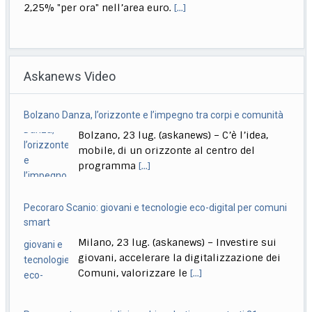
2,25% "per ora" nell’area euro.
[...]
Malagò: entro martedì il possibile nome del ct della
Nazionale
Askanews Video
Roma, 23 lug. (askanews) – La scelta del nuovo
commissario tecnico della Nazionale italiana
dovrebbe
[...]
Bolzano Danza, l’orizzonte e l’impegno tra corpi e comunità
Bolzano, 23 lug. (askanews) – C’è l’idea,
Roggero, Salvini ribadisce: se possibile valutiamo
mobile, di un orizzonte al centro del
candidatura
programma
[...]
Roma, 23 lug. (askanews) – "Vedo che sulla questione
della possibile candidatura di Mario Roggero
[...]
Pecoraro Scanio: giovani e tecnologie eco-digital per comuni
smart
Milano, 23 lug. (askanews) – Investire sui
giovani, accelerare la digitalizzazione dei
Comuni, valorizzare le
[...]