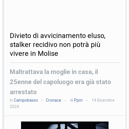
Divieto di avvicinamento eluso,
stalker recidivo non potrà più
vivere in Molise
Maltrattava la moglie in casa, il
25enne del capoluogo era già stato
arrestato
in
Campobasso
Cronaca
di
Ppm
14 Dicembre
/
—
—
2024