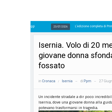
L’edizione completa di Primo Piano Molise de
23/07/2026
Isernia. Volo di 20 me
giovane donna sfonda 
fossato
in
Cronaca
Isernia
di
Ppm
27 Giug
/
—
—
Un incidente stradale a dir poco incredibile
Isernia, dove una giovane donna alla guid
potevano trasformarsi in tragedia.