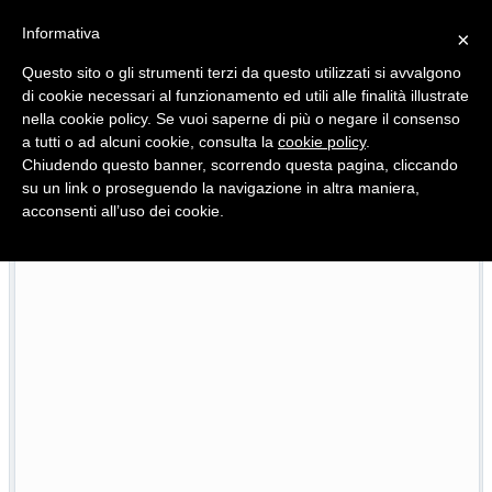
Informativa
×
Questo sito o gli strumenti terzi da questo utilizzati si avvalgono
di cookie necessari al funzionamento ed utili alle finalità illustrate
nella cookie policy. Se vuoi saperne di più o negare il consenso
Quotidiano d'informazione distribuito in Molise con
a tutti o ad alcuni cookie, consulta la
cookie policy
.
Chiudendo questo banner, scorrendo questa pagina, cliccando
su un link o proseguendo la navigazione in altra maniera,
acconsenti all’uso dei cookie.
La prima pagina dell’edizione in edicola oggi
26/07/2026