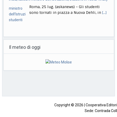
Roma, 25 lug. (askanews) – Gli studenti
sono tornati in piazza a Nuova Dehli, in
[...]
Giornalista ucciso a Eboli, fermato un uomo nascosto in un
casolare
Il meteo di oggi
Napoli, 25 lug. (askanews) – Svolta nelle
indagini sul giornalista salernitano Luigi
Esposito trovato carbonizzato
[...]
Incendi in Francia, 200mila persone evacuate, 98mila ettari
in fumo
Saint-Médard-En-Jalles (Gironda) , 25 lug.
(askanews) – "Quasi 98.000 ettari bruciati
in Francia, un record
[...]
Copyright © 2026 | Cooperativa Editorial
Sede: Contrada Coll