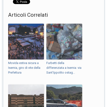
Articoli Correlati
Movida estiva sicura a
Furbetti della
Isernia, giro di vite della
differenziata a Isernia: via
Prefettura
Sant’Ippolito ostag...