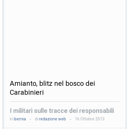
Amianto, blitz nel bosco dei
Carabinieri
I militari sulle tracce dei responsabili
in
Isernia
di
redazione web
16 Ottobre 2013
—
—