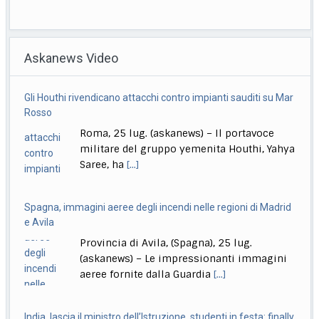
Quirinale, La Russa: Meloni al Colle? Non questa, forse la
prossima volta
Askanews Video
Roma, 26 lug. (askanews) – "Secondo me lo diventerà
presidente della Repubblica, magari la prossima
[...]
Gli Houthi rivendicano attacchi contro impianti sauditi su Mar
Formula1, Norris: "Mai avuta una macchina così da guidare"
Rosso
Roma, 26 lug. (askanews) – Trionfo di Lando Norris nel
Roma, 25 lug. (askanews) – Il portavoce
Gp di Ungheria. Il britannico,
[...]
militare del gruppo yemenita Houthi, Yahya
Saree, ha
[...]
Spagna, immagini aeree degli incendi nelle regioni di Madrid
e Avila
Provincia di Avila, (Spagna), 25 lug.
(askanews) – Le impressionanti immagini
aeree fornite dalla Guardia
[...]
India, lascia il ministro dell’Istruzione, studenti in festa: finally