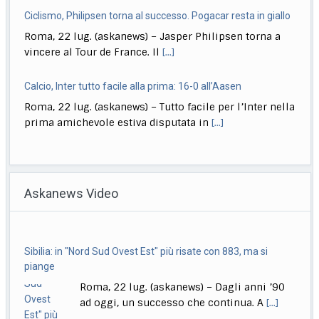
Ciclismo, Philipsen torna al successo. Pogacar resta in giallo
Roma, 22 lug. (askanews) – Jasper Philipsen torna a
vincere al Tour de France. Il
[...]
Calcio, Inter tutto facile alla prima: 16-0 all’Aasen
Roma, 22 lug. (askanews) – Tutto facile per l’Inter nella
prima amichevole estiva disputata in
[...]
Musica, "Sono Lucio": dal 18 settembre antologia di Dalla
Roma, 22 lug. (askanews) – Il 18 settembre esce "Sono
Askanews Video
Lucio" (Sony Music Italy), l’antologia
[...]
Delmastro, Giunta Camera dice no a uso chat, opposizioni
Sibilia: in "Nord Sud Ovest Est" più risate con 883, ma si
all’attacco in Parlamento
piange
Roma, 22 lug. (askanews) – Opposizioni all’attacco in
Roma, 22 lug. (askanews) – Dagli anni ’90
Parlamento per la decisione della Giunta delle
[...]
ad oggi, un successo che continua. A
[...]