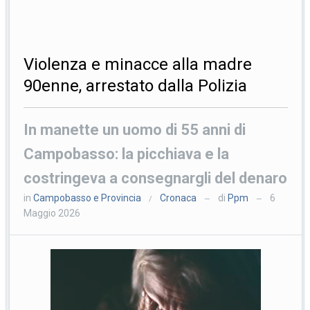
Violenza e minacce alla madre
90enne, arrestato dalla Polizia
In manette un uomo di 55 anni di
Campobasso: la picchiava e la
costringeva a consegnargli del denaro
in
Campobasso e Provincia
Cronaca
di
Ppm
6
/
—
—
Maggio 2026