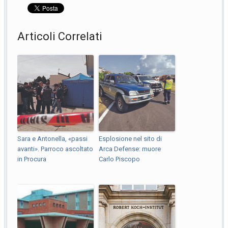
Articoli Correlati
Sara e Antonella, «passi
Esplosione nel sito di
avanti». Parroco ascoltato
Arca Defense: muore
in Procura
Carlo Piscopo