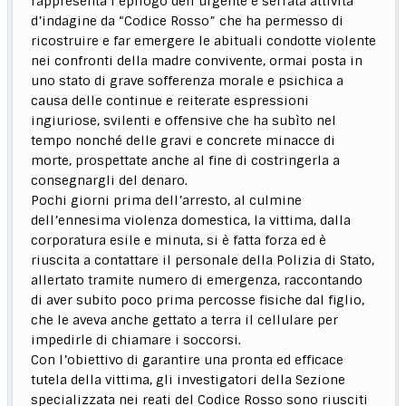
rappresenta l’epilogo dell’urgente e serrata attività
d’indagine da “Codice Rosso” che ha permesso di
ricostruire e far emergere le abituali condotte violente
nei confronti della madre convivente, ormai posta in
uno stato di grave sofferenza morale e psichica a
causa delle continue e reiterate espressioni
ingiuriose, svilenti e offensive che ha subìto nel
tempo nonché delle gravi e concrete minacce di
morte, prospettate anche al fine di costringerla a
consegnargli del denaro.
Pochi giorni prima dell’arresto, al culmine
dell’ennesima violenza domestica, la vittima, dalla
corporatura esile e minuta, si è fatta forza ed è
riuscita a contattare il personale della Polizia di Stato,
allertato tramite numero di emergenza, raccontando
di aver subito poco prima percosse fisiche dal figlio,
che le aveva anche gettato a terra il cellulare per
impedirle di chiamare i soccorsi.
Con l’obiettivo di garantire una pronta ed efficace
tutela della vittima, gli investigatori della Sezione
specializzata nei reati del Codice Rosso sono riusciti