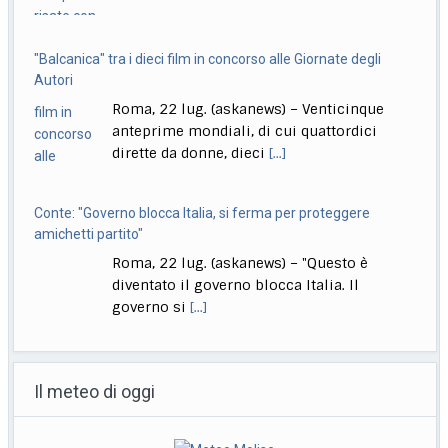
"Balcanica" tra i dieci film in concorso alle Giornate degli
Autori
Roma, 22 lug. (askanews) – Venticinque
anteprime mondiali, di cui quattordici
dirette da donne, dieci
[...]
Conte: "Governo blocca Italia, si ferma per proteggere
amichetti partito"
Roma, 22 lug. (askanews) – "Questo è
diventato il governo blocca Italia. Il
governo si
[...]
Bologna, Salvini: non dico Lepore abbia istigato ma se usi
certi toni..
Il meteo di oggi
Bologna, 22 lug. (askanews) – "Non voglio
dire che qualcuno abbia istigato alla
violenza o
[...]