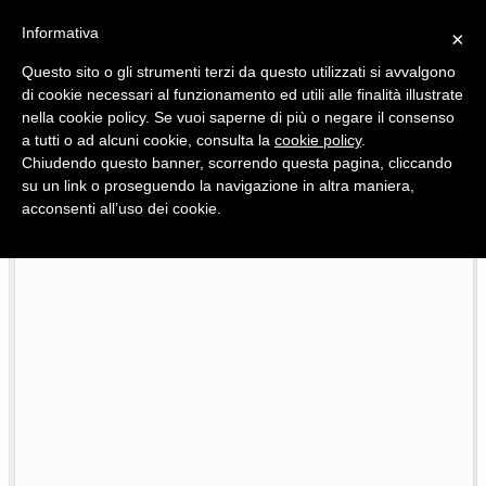
Informativa
×
Questo sito o gli strumenti terzi da questo utilizzati si avvalgono
di cookie necessari al funzionamento ed utili alle finalità illustrate
nella cookie policy. Se vuoi saperne di più o negare il consenso
Quotidiano d'informazione distribuito in Molise con
a tutti o ad alcuni cookie, consulta la
cookie policy
.
Chiudendo questo banner, scorrendo questa pagina, cliccando
su un link o proseguendo la navigazione in altra maniera,
acconsenti all’uso dei cookie.
L’edizione completa di Primo Piano Molise del 22 luglio
7/2026
2