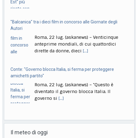
"Balcanica" tra i dieci film in concorso alle Giornate degli
Autori
Roma, 22 lug. (askanews) – Venticinque
anteprime mondiali, di cui quattordici
dirette da donne, dieci
[...]
Conte: "Governo blocca Italia, si ferma per proteggere
amichetti partito"
Roma, 22 lug. (askanews) – "Questo è
diventato il governo blocca Italia. Il
governo si
[...]
Bologna, Salvini: non dico Lepore abbia istigato ma se usi
certi toni..
Il meteo di oggi
Bologna, 22 lug. (askanews) – "Non voglio