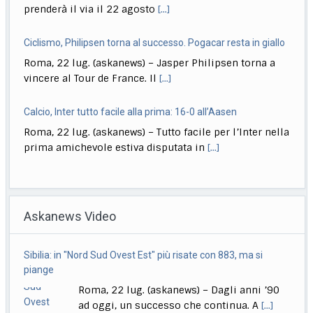
prenderà il via il 22 agosto
[...]
Ciclismo, Philipsen torna al successo. Pogacar resta in giallo
Roma, 22 lug. (askanews) – Jasper Philipsen torna a
vincere al Tour de France. Il
[...]
Calcio, Inter tutto facile alla prima: 16-0 all’Aasen
Roma, 22 lug. (askanews) – Tutto facile per l’Inter nella
prima amichevole estiva disputata in
[...]
Musica, "Sono Lucio": dal 18 settembre antologia di Dalla
Roma, 22 lug. (askanews) – Il 18 settembre esce "Sono
Askanews Video
Lucio" (Sony Music Italy), l’antologia
[...]
Delmastro, Giunta Camera dice no a uso chat, opposizioni
Sibilia: in "Nord Sud Ovest Est" più risate con 883, ma si
all’attacco in Parlamento
piange
Roma, 22 lug. (askanews) – Opposizioni all’attacco in
Roma, 22 lug. (askanews) – Dagli anni ’90
Parlamento per la decisione della Giunta delle
[...]
ad oggi, un successo che continua. A
[...]