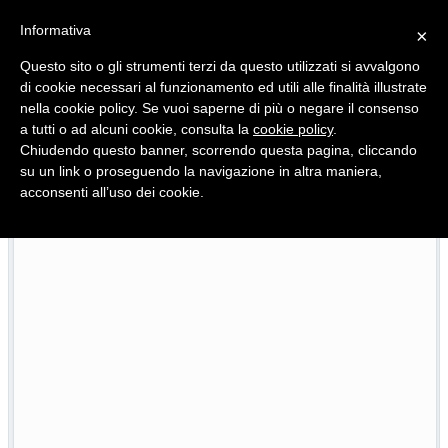
Informativa
×
Questo sito o gli strumenti terzi da questo utilizzati si avvalgono
di cookie necessari al funzionamento ed utili alle finalità illustrate
nella cookie policy. Se vuoi saperne di più o negare il consenso
Quotidiano d'informazione distribuito in Molise con
a tutti o ad alcuni cookie, consulta la
cookie policy
.
Chiudendo questo banner, scorrendo questa pagina, cliccando
su un link o proseguendo la navigazione in altra maniera,
acconsenti all’uso dei cookie.
Viadotto Anacoreta, via libera all’intervento da 15 milioni
22/07/2026