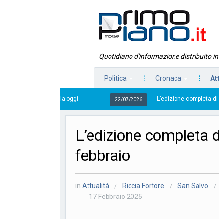
Quotidiano d'informazione distribuito i
Politica
Cronaca
At
L’edizione completa di Primo Piano Molise del 2
22/07/2026
L’edizione completa 
febbraio
in
Attualità
Riccia Fortore
San Salvo
/
/
/
17 Febbraio 2025
—