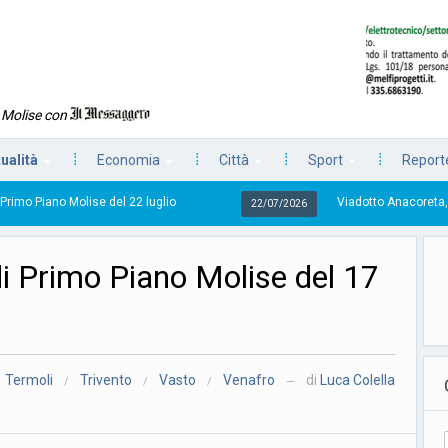
n Molise con
tualità
Economia
Città
Sport
Reporte
2 luglio
Viadotto Anacoreta, via libera all’intervento 
22/07/2026
di Primo Piano Molise del 17
Termoli
Trivento
Vasto
Venafro
di
Luca Colella
/
/
/
—