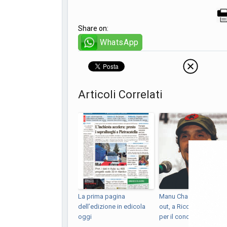
Share on:
WhatsApp
Articoli Correlati
La prima pagina
Manu Chao verso il sol
dell’edizione in edicola
out, a Riccia tutto pron
oggi
per il concert...