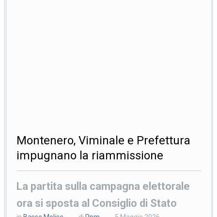
Montenero, Viminale e Prefettura
impugnano la riammissione
La partita sulla campagna elettorale
ora si sposta al Consiglio di Stato
in
Basso Molise
di
Ppm
5 Maggio 2026