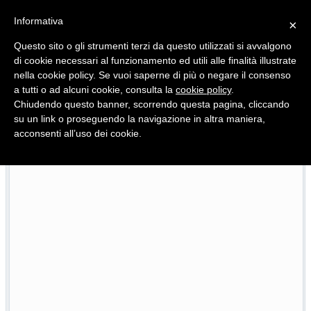
Informativa
×
Questo sito o gli strumenti terzi da questo utilizzati si avvalgono
di cookie necessari al funzionamento ed utili alle finalità illustrate
nella cookie policy. Se vuoi saperne di più o negare il consenso
Quotidiano d'informazione distribuito in Molise con
a tutti o ad alcuni cookie, consulta la
cookie policy
.
Chiudendo questo banner, scorrendo questa pagina, cliccando
su un link o proseguendo la navigazione in altra maniera,
acconsenti all’uso dei cookie.
L’edizione completa di Primo Piano Molise del 22 luglio
2026
22/