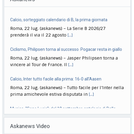
Calcio, sorteggiato calendario di B, la prima giornata
Roma, 22 lug. (askanews) – La Serie B 2026/27
prenderà il via il 22 agosto
[...]
Ciclismo, Philipsen torna al successo. Pogacar resta in giallo
Roma, 22 lug. (askanews) – Jasper Philipsen torna a
vincere al Tour de France. Il
[...]
Calcio, Inter tutto facile alla prima: 16-0 all’Aasen
Roma, 22 lug. (askanews) – Tutto facile per l’Inter nella
prima amichevole estiva disputata in
[...]
Musica, "Sono Lucio": dal 18 settembre antologia di Dalla
Roma, 22 lug. (askanews) – Il 18 settembre esce "Sono
Askanews Video
Lucio" (Sony Music Italy), l’antologia
[...]