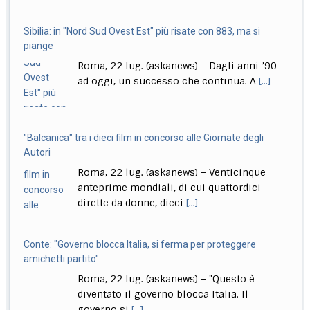
Delmastro, Giunta Camera dice no a uso chat, opposizioni
Sibilia: in "Nord Sud Ovest Est" più risate con 883, ma si
all’attacco in Parlamento
piange
Roma, 22 lug. (askanews) – Opposizioni all’attacco in
Roma, 22 lug. (askanews) – Dagli anni ’90
Parlamento per la decisione della Giunta delle
[...]
ad oggi, un successo che continua. A
[...]
"Balcanica" tra i dieci film in concorso alle Giornate degli
Autori
Roma, 22 lug. (askanews) – Venticinque
anteprime mondiali, di cui quattordici
dirette da donne, dieci
[...]
Conte: "Governo blocca Italia, si ferma per proteggere
amichetti partito"
Roma, 22 lug. (askanews) – "Questo è
diventato il governo blocca Italia. Il
governo si
[...]