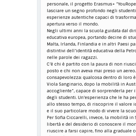
personale, il progetto Erasmus+ “YouRope”
lasciare un segno profondo negli studenti
esperienze autentiche capaci di trasform
apertura verso il mondo.
Negli ultimi anni la scuola guidata dal di
educativa europea, portando decine di stud
Malta, Irlanda, Finlandia e in altri Paesi 
distintivi dell’identità educativa della Pet
nelle parole dei ragazzi.
C’è chi è partito con la paura di non riusc
posto e chi non aveva mai preso un aereo. 
consapevolezza: qualcosa dentro di loro 
Viola Sanginario, dopo la mobilità in Aus
accogliente”, capace di sorprenderla per i
degli studenti. Un’esperienza che le ha p
allo stesso tempo, di riscoprire il valore i
e il suo particolare modo di vivere la scuo
Per Sofia Ciccarelli, invece, la mobilità i
libertà e del desiderio di conoscere il mo
riuscire a farsi capire, fino alla graduale