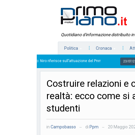
Quotidiano d'informazione distribuito i
Politica
Cronaca
At
tardo: Niro riferisce sull’attuazione del Pnrr
Scoppia il
23/07/2026
Costruire relazioni e
realtà: ecco come si a
studenti
in
Campobasso
di
Ppm
20 Maggio 20
—
—