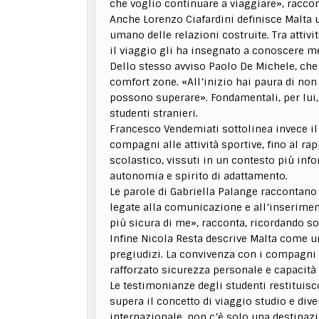
che voglio continuare a viaggiare», raccon
Anche Lorenzo Ciafardini definisce Malta u
umano delle relazioni costruite. Tra attivi
il viaggio gli ha insegnato a conoscere me
Dello stesso avviso Paolo De Michele, che
comfort zone. «All’inizio hai paura di non 
possono superare». Fondamentali, per lui, 
studenti stranieri.
Francesco Vendemiati sottolinea invece il
compagni alle attività sportive, fino al ra
scolastico, vissuti in un contesto più inf
autonomia e spirito di adattamento.
Le parole di Gabriella Palange raccontano 
legate alla comunicazione e all’inserime
più sicura di me», racconta, ricordando s
Infine Nicola Resta descrive Malta come u
pregiudizi. La convivenza con i compagni 
rafforzato sicurezza personale e capacità
Le testimonianze degli studenti restituisc
supera il concetto di viaggio studio e dive
internazionale, non c’è solo una destinaz