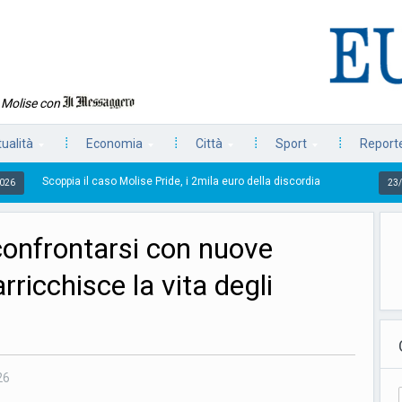
n Molise con
tualità
Economia
Città
Sport
Reporte
 caso Molise Pride, i 2mila euro della discordia
Le vac
23/07/2026
 confrontarsi con nuove
rricchisce la vita degli
26