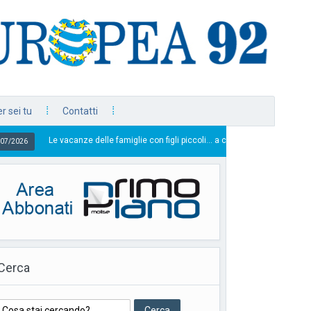
r sei tu
Contatti
anze delle famiglie con figli piccoli… a casa, l’altra faccia della povertà
Cerca