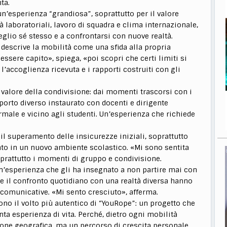
ta.
n’esperienza “grandiosa”, soprattutto per il valore
tà laboratoriali, lavoro di squadra e clima internazionale,
glio sé stesso e a confrontarsi con nuove realtà.
 descrive la mobilità come una sfida alla propria
essere capito», spiega, «poi scopri che certi limiti si
l’accoglienza ricevuta e i rapporti costruiti con gli
 valore della condivisione: dai momenti trascorsi con i
pporto diverso instaurato con docenti e dirigente
ormale e vicino agli studenti. Un’esperienza che richiede
il superamento delle insicurezze iniziali, soprattutto
nto in un nuovo ambiente scolastico. «Mi sono sentita
oprattutto i momenti di gruppo e condivisione.
n’esperienza che gli ha insegnato a non partire mai con
e il confronto quotidiano con una realtà diversa hanno
 comunicative. «Mi sento cresciuto», afferma.
ono il volto più autentico di “YouRope”: un progetto che
nta esperienza di vita. Perché, dietro ogni mobilità
ione geografica, ma un percorso di crescita personale