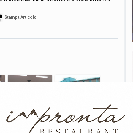
Stampa Articolo
Finto parente nei guai, la
Ricina, la verità passa dal
Squadra Mobile di
Maugeri di Pavia