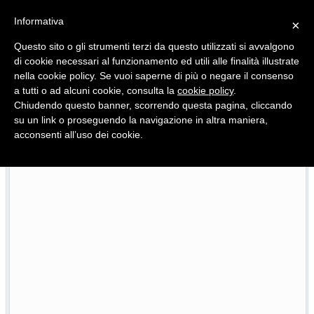
Informativa
×
Questo sito o gli strumenti terzi da questo utilizzati si avvalgono
di cookie necessari al funzionamento ed utili alle finalità illustrate
nella cookie policy. Se vuoi saperne di più o negare il consenso
Quotidiano d'informazione distribuito in Molise con
a tutti o ad alcuni cookie, consulta la
cookie policy
.
Chiudendo questo banner, scorrendo questa pagina, cliccando
su un link o proseguendo la navigazione in altra maniera,
acconsenti all’uso dei cookie.
Pietracatella, la casa della ricina e quella culla che
26/07/2026