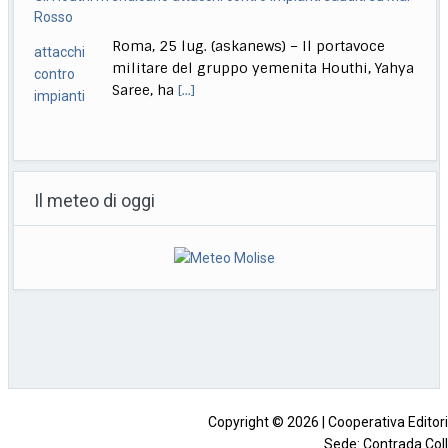
e Avila
Provincia di Avila, (Spagna), 25 lug.
(askanews) – Le impressionanti immagini
aeree fornite dalla Guardia
[...]
India, lascia il ministro dell’Istruzione, studenti in festa: finally
Roma, 25 lug. (askanews) – Gli studenti
Il meteo di oggi
sono tornati in piazza a Nuova Dehli, in
[...]
Giornalista ucciso a Eboli, fermato un uomo nascosto in un
casolare
Napoli, 25 lug. (askanews) – Svolta nelle
indagini sul giornalista salernitano Luigi
Esposito trovato carbonizzato
[...]
Copyright © 2026 | Cooperativa Editorial
Sede: Contrada Coll