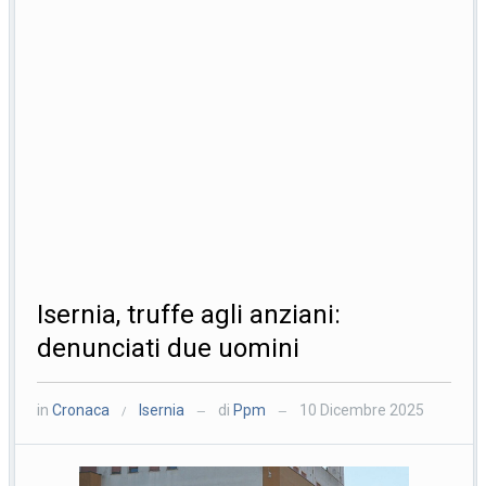
Isernia, truffe agli anziani:
denunciati due uomini
in
Cronaca
Isernia
di
Ppm
10 Dicembre 2025
/
—
—