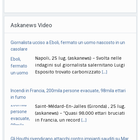
Ginnastica, la siciliana July Marano regina dell’artistica
Roma, 26 lug. (askanews) – La nuova regina
dell’artistica italiana, diciotto anni il prossimo
Askanews Video
settembre,
[...]
Incendi in Francia, 200mila persone evacuate, 98mila ettari
Quirinale, La Russa: Meloni al Colle? Non questa, forse la
in fumo
prossima volta
Saint-Médard-En-Jalles (Gironda) , 25 lug.
Roma, 26 lug. (askanews) – "Secondo me lo diventerà
(askanews) – "Quasi 98.000 ettari bruciati
presidente della Repubblica, magari la prossima
[...]
in Francia, un record
[...]
Gli Houthi rivendicano attacchi contro impianti sauditi su Mar
Rosso
Roma, 25 lug. (askanews) – Il portavoce
militare del gruppo yemenita Houthi, Yahya
Saree, ha
[...]
Spagna, immagini aeree degli incendi nelle regioni di Madrid