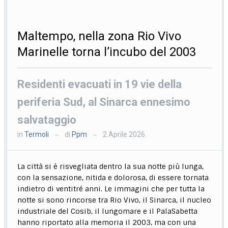
Maltempo, nella zona Rio Vivo
Marinelle torna l’incubo del 2003
Residenti evacuati in 19 vie della
periferia Sud, al Sinarca ennesimo
salvataggio
in
Termoli
di
Ppm
2 Aprile 2026
—
—
La città si è risvegliata dentro la sua notte più lunga,
con la sensazione, nitida e dolorosa, di essere tornata
indietro di ventitré anni. Le immagini che per tutta la
notte si sono rincorse tra Rio Vivo, il Sinarca, il nucleo
industriale del Cosib, il lungomare e il PalaSabetta
hanno riportato alla memoria il 2003, ma con una