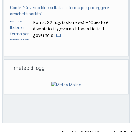
Conte: "Governo blocca Italia, si ferma per proteggere
amichetti partito"
Roma, 22 lug. (askanews) – "Questo è
diventato il governo blocca Italia. Il
governo si
[...]
Bologna, Salvini: non dico Lepore abbia istigato ma se usi
certi toni..
Il meteo di oggi
Bologna, 22 lug. (askanews) – "Non voglio
dire che qualcuno abbia istigato alla
violenza o
[...]
Muore a 18 anni l’attrice Kaylee Hottle, star di "Godzilla vs
Kong"
Milano, 22 lug. (askanews) – Kaylee Hottle,
attrice diciottenne che ha recitato da
protagonista in
[...]
Copyright © 2026 | Cooperativa Editorial