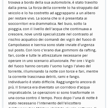
trovava a bordo della sua automobile, è stato travolto
dalla piena. La forza della corrente lo ha strappato dal
veicolo e lo ha costretto ad aggrapparsi a un albero
per restare vivo. La scena che si è presentata ai
soccorritori era drammatica. Nel buio, sotto la
pioggia, con il livello dell’acqua che continuava a
crescere, nove unità specializzate nel contrasto al
rischio acquatico dei comandi dei vigili del fuoco di
Campobasso e Isernia sono state inviate d’urgenza
sul posto. Con loro c’erano due gommoni da rafting,
fari, corde e tutte le attrezzature necessarie per
operare in uno scenario alluvionale. Per ore i Vigili
del fuoco hanno cercato l’uomo lungo l’alveo del
torrente, illuminando la notte con torce e fari, mentre
la corrente trascinava detriti, rami e fango.
Individuarlo è stato difficile. Raggiungerlo ancora di
più. Il Sinarca era diventato un corridoio d’acqua
impraticabile. Le operazioni si sono trasformate in
una corsa contro il tempo. Poco dopo l’una di notte è
stato necessario l’intervento dell’elicottero