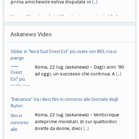
prima amichevole estiva disputata in
[...]
Musica, "Sono Lucio": dal 18 settembre antologia di Dalla
Roma, 22 lug. (askanews) – Il 18 settembre esce "Sono
Askanews Video
Lucio" (Sony Music Italy), l’antologia
[...]
Delmastro, Giunta Camera dice no a uso chat, opposizioni
Sibilia: in "Nord Sud Ovest Est" più risate con 883, ma si
all’attacco in Parlamento
piange
Roma, 22 lug. (askanews) – Opposizioni all’attacco in
Roma, 22 lug. (askanews) – Dagli anni ’90
Parlamento per la decisione della Giunta delle
[...]
ad oggi, un successo che continua. A
[...]
"Balcanica" tra i dieci film in concorso alle Giornate degli
Autori
Roma, 22 lug. (askanews) – Venticinque
anteprime mondiali, di cui quattordici
dirette da donne, dieci
[...]