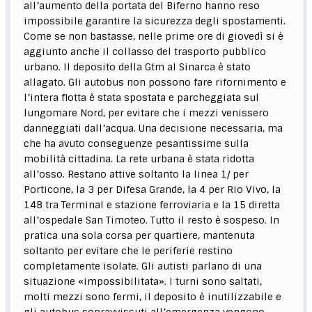
all’aumento della portata del Biferno hanno reso
impossibile garantire la sicurezza degli spostamenti.
Come se non bastasse, nelle prime ore di giovedì si è
aggiunto anche il collasso del trasporto pubblico
urbano. Il deposito della Gtm al Sinarca è stato
allagato. Gli autobus non possono fare rifornimento e
l’intera flotta è stata spostata e parcheggiata sul
lungomare Nord, per evitare che i mezzi venissero
danneggiati dall’acqua. Una decisione necessaria, ma
che ha avuto conseguenze pesantissime sulla
mobilità cittadina. La rete urbana è stata ridotta
all’osso. Restano attive soltanto la linea 1/ per
Porticone, la 3 per Difesa Grande, la 4 per Rio Vivo, la
14B tra Terminal e stazione ferroviaria e la 15 diretta
all’ospedale San Timoteo. Tutto il resto è sospeso. In
pratica una sola corsa per quartiere, mantenuta
soltanto per evitare che le periferie restino
completamente isolate. Gli autisti parlano di una
situazione «impossibilitata». I turni sono saltati,
molti mezzi sono fermi, il deposito è inutilizzabile e
gli autobus sopravvissuti all’emergenza vengono