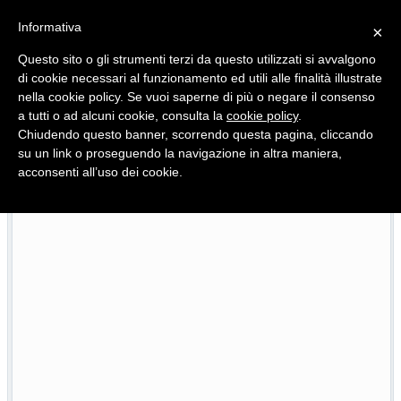
Informativa
×
Questo sito o gli strumenti terzi da questo utilizzati si avvalgono
di cookie necessari al funzionamento ed utili alle finalità illustrate
nella cookie policy. Se vuoi saperne di più o negare il consenso
Quotidiano d'informazione distribuito in Molise con
a tutti o ad alcuni cookie, consulta la
cookie policy
.
Chiudendo questo banner, scorrendo questa pagina, cliccando
su un link o proseguendo la navigazione in altra maniera,
acconsenti all’uso dei cookie.
L’edizione completa di Primo Piano Molise del 22 luglio
22/07/2026