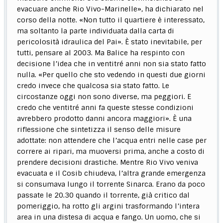
evacuare anche Rio Vivo-Marinelle», ha dichiarato nel
corso della notte. «Non tutto il quartiere è interessato,
ma soltanto la parte individuata dalla carta di
pericolosità idraulica del Pai». È stato inevitabile, per
tutti, pensare al 2003. Ma Balice ha respinto con
decisione l’idea che in ventitré anni non sia stato fatto
nulla. «Per quello che sto vedendo in questi due giorni
credo invece che qualcosa sia stato fatto. Le
circostanze oggi non sono diverse, ma peggiori. E
credo che ventitré anni fa queste stesse condizioni
avrebbero prodotto danni ancora maggiori». È una
riflessione che sintetizza il senso delle misure
adottate: non attendere che l’acqua entri nelle case per
correre ai ripari, ma muoversi prima, anche a costo di
prendere decisioni drastiche. Mentre Rio Vivo veniva
evacuata e il Cosib chiudeva, l’altra grande emergenza
si consumava lungo il torrente Sinarca. Erano da poco
passate le 20.30 quando il torrente, già critico dal
pomeriggio, ha rotto gli argini trasformando l’intera
area in una distesa di acqua e fango. Un uomo, che si