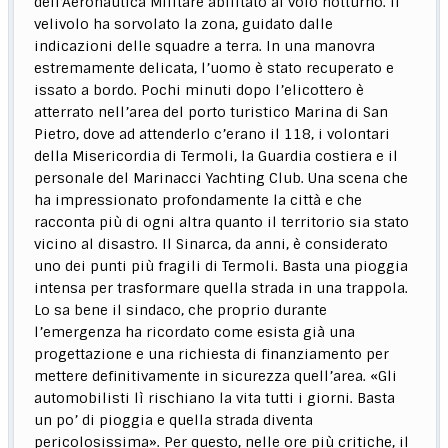
dell’Aeronautica Militare abilitato al volo notturno. Il
velivolo ha sorvolato la zona, guidato dalle
indicazioni delle squadre a terra. In una manovra
estremamente delicata, l’uomo è stato recuperato e
issato a bordo. Pochi minuti dopo l’elicottero è
atterrato nell’area del porto turistico Marina di San
Pietro, dove ad attenderlo c’erano il 118, i volontari
della Misericordia di Termoli, la Guardia costiera e il
personale del Marinacci Yachting Club. Una scena che
ha impressionato profondamente la città e che
racconta più di ogni altra quanto il territorio sia stato
vicino al disastro. Il Sinarca, da anni, è considerato
uno dei punti più fragili di Termoli. Basta una pioggia
intensa per trasformare quella strada in una trappola.
Lo sa bene il sindaco, che proprio durante
l’emergenza ha ricordato come esista già una
progettazione e una richiesta di finanziamento per
mettere definitivamente in sicurezza quell’area. «Gli
automobilisti lì rischiano la vita tutti i giorni. Basta
un po’ di pioggia e quella strada diventa
pericolosissima». Per questo, nelle ore più critiche, il