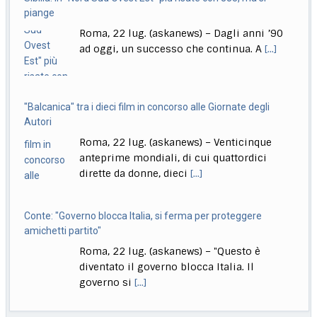
Parlamento per la decisione della Giunta delle
[...]
ad oggi, un successo che continua. A
[...]
"Balcanica" tra i dieci film in concorso alle Giornate degli
Autori
Roma, 22 lug. (askanews) – Venticinque
anteprime mondiali, di cui quattordici
dirette da donne, dieci
[...]
Conte: "Governo blocca Italia, si ferma per proteggere
amichetti partito"
Roma, 22 lug. (askanews) – "Questo è
diventato il governo blocca Italia. Il
governo si
[...]
Bologna, Salvini: non dico Lepore abbia istigato ma se usi
certi toni..