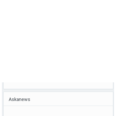
Askanews
Calcio, sorteggiato calendario di B, la prima giornata