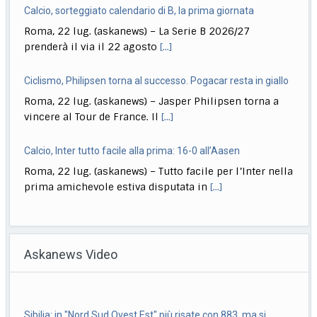
Roma, 22 lug. (askanews) – La Serie B 2026/27
prenderà il via il 22 agosto
[...]
Ciclismo, Philipsen torna al successo. Pogacar resta in giallo
Roma, 22 lug. (askanews) – Jasper Philipsen torna a
vincere al Tour de France. Il
[...]
Calcio, Inter tutto facile alla prima: 16-0 all’Aasen
Roma, 22 lug. (askanews) – Tutto facile per l’Inter nella
prima amichevole estiva disputata in
[...]
Musica, "Sono Lucio": dal 18 settembre antologia di Dalla
Roma, 22 lug. (askanews) – Il 18 settembre esce "Sono
Askanews Video
Lucio" (Sony Music Italy), l’antologia
[...]
Delmastro, Giunta Camera dice no a uso chat, opposizioni
Sibilia: in "Nord Sud Ovest Est" più risate con 883, ma si
all’attacco in Parlamento
piange
Roma, 22 lug. (askanews) – Opposizioni all’attacco in
Roma, 22 lug. (askanews) – Dagli anni ’90