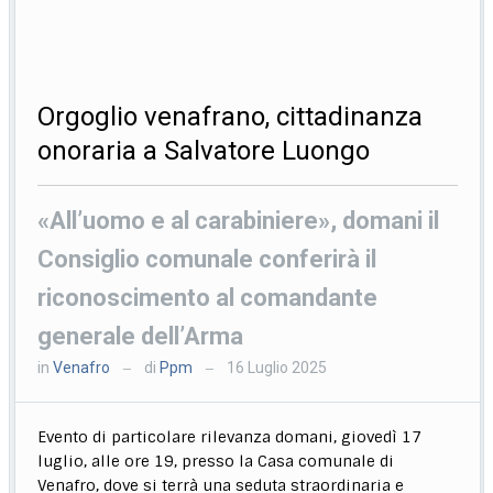
Orgoglio venafrano, cittadinanza
onoraria a Salvatore Luongo
«All’uomo e al carabiniere», domani il
Consiglio comunale conferirà il
riconoscimento al comandante
generale dell’Arma
in
Venafro
di
Ppm
16 Luglio 2025
—
—
Evento di particolare rilevanza domani, giovedì 17
luglio, alle ore 19, presso la Casa comunale di
Venafro, dove si terrà una seduta straordinaria e