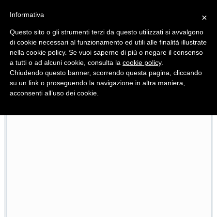
Informativa
×
Questo sito o gli strumenti terzi da questo utilizzati si avvalgono
di cookie necessari al funzionamento ed utili alle finalità illustrate
nella cookie policy. Se vuoi saperne di più o negare il consenso
Quotidiano d'informazione distribuito in Molise con
a tutti o ad alcuni cookie, consulta la
cookie policy
.
Chiudendo questo banner, scorrendo questa pagina, cliccando
su un link o proseguendo la navigazione in altra maniera,
acconsenti all’uso dei cookie.
Viadotto Anacoreta, via libera all’intervento da 15 milioni
22/07/2026