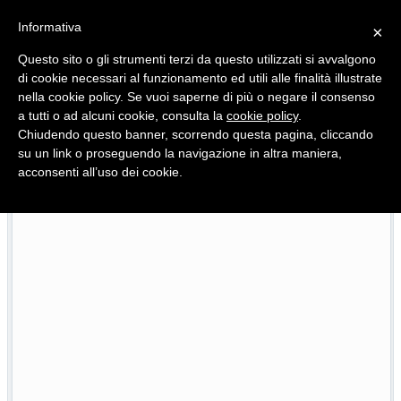
Informativa
×
Questo sito o gli strumenti terzi da questo utilizzati si avvalgono
di cookie necessari al funzionamento ed utili alle finalità illustrate
nella cookie policy. Se vuoi saperne di più o negare il consenso
Quotidiano d'informazione distribuito in Molise con
a tutti o ad alcuni cookie, consulta la
cookie policy
.
Chiudendo questo banner, scorrendo questa pagina, cliccando
su un link o proseguendo la navigazione in altra maniera,
acconsenti all’uso dei cookie.
Viadotto Anacoreta, via libera all’intervento da 15 milioni
22/07/2026