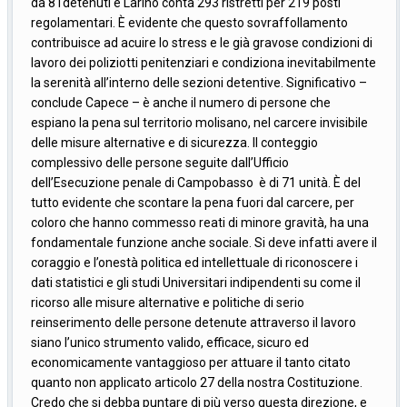
da 81detenuti e Larino conta 293 ristretti per 219 posti
regolamentari. È evidente che questo sovraffollamento
contribuisce ad acuire lo stress e le già gravose condizioni di
lavoro dei poliziotti penitenziari e condiziona inevitabilmente
la serenità all’interno delle sezioni detentive. Significativo –
conclude Capece – è anche il numero di persone che
espiano la pena sul territorio molisano, nel carcere invisibile
delle misure alternative e di sicurezza. Il conteggio
complessivo delle persone seguite dall’Ufficio
dell’Esecuzione penale di Campobasso è di 71 unità. È del
tutto evidente che scontare la pena fuori dal carcere, per
coloro che hanno commesso reati di minore gravità, ha una
fondamentale funzione anche sociale. Si deve infatti avere il
coraggio e l’onestà politica ed intellettuale di riconoscere i
dati statistici e gli studi Universitari indipendenti su come il
ricorso alle misure alternative e politiche di serio
reinserimento delle persone detenute attraverso il lavoro
siano l’unico strumento valido, efficace, sicuro ed
economicamente vantaggioso per attuare il tanto citato
quanto non applicato articolo 27 della nostra Costituzione.
Credo che si debba puntare di più verso questa direzione, e