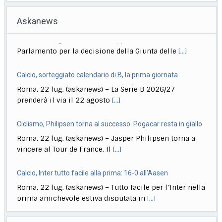
Askanews
Calcio, sorteggiato calendario di B, la prima giornata
Roma, 22 lug. (askanews) – La Serie B 2026/27
prenderà il via il 22 agosto
[...]
Ciclismo, Philipsen torna al successo. Pogacar resta in giallo
Roma, 22 lug. (askanews) – Jasper Philipsen torna a
vincere al Tour de France. Il
[...]
Calcio, Inter tutto facile alla prima: 16-0 all’Aasen
Roma, 22 lug. (askanews) – Tutto facile per l’Inter nella
prima amichevole estiva disputata in
[...]
Musica, "Sono Lucio": dal 18 settembre antologia di Dalla
Roma, 22 lug. (askanews) – Il 18 settembre esce "Sono
Askanews Video
Lucio" (Sony Music Italy), l’antologia
[...]