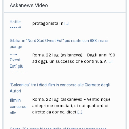
Delmastro, Giunta Camera dice no a uso chat, opposizioni
Sibilia: in "Nord Sud Ovest Est" più risate con 883, ma si
all’attacco in Parlamento
piange
Roma, 22 lug. (askanews) – Opposizioni all’attacco in
Roma, 22 lug. (askanews) – Dagli anni ’90
Parlamento per la decisione della Giunta delle
[...]
ad oggi, un successo che continua. A
[...]
"Balcanica" tra i dieci film in concorso alle Giornate degli
Autori
Roma, 22 lug. (askanews) – Venticinque
anteprime mondiali, di cui quattordici
dirette da donne, dieci
[...]
Conte: "Governo blocca Italia, si ferma per proteggere
amichetti partito"
Roma, 22 lug. (askanews) – "Questo è
diventato il governo blocca Italia. Il