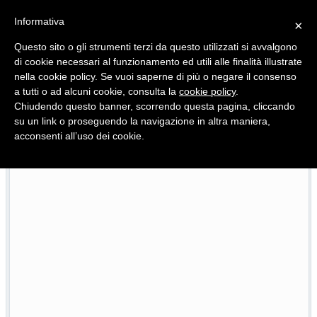
Informativa
×
Questo sito o gli strumenti terzi da questo utilizzati si avvalgono
di cookie necessari al funzionamento ed utili alle finalità illustrate
nella cookie policy. Se vuoi saperne di più o negare il consenso
Quotidiano d'informazione distribuito in Molise con
a tutti o ad alcuni cookie, consulta la
cookie policy
.
Chiudendo questo banner, scorrendo questa pagina, cliccando
su un link o proseguendo la navigazione in altra maniera,
acconsenti all’uso dei cookie.
L’edizione completa di Primo Piano Molise del 22 luglio
/07/2026