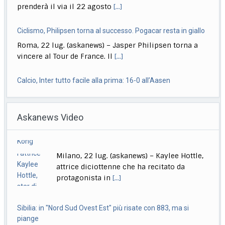
vincere al Tour de France. Il
[...]
Calcio, Inter tutto facile alla prima: 16-0 all’Aasen
Roma, 22 lug. (askanews) – Tutto facile per l’Inter nella
prima amichevole estiva disputata in
[...]
Musica, "Sono Lucio": dal 18 settembre antologia di Dalla
Roma, 22 lug. (askanews) – Il 18 settembre esce "Sono
Askanews Video
Lucio" (Sony Music Italy), l’antologia
[...]
Delmastro, Giunta Camera dice no a uso chat, opposizioni
Sibilia: in "Nord Sud Ovest Est" più risate con 883, ma si
all’attacco in Parlamento
piange
Roma, 22 lug. (askanews) – Opposizioni all’attacco in
Roma, 22 lug. (askanews) – Dagli anni ’90
Parlamento per la decisione della Giunta delle
[...]
ad oggi, un successo che continua. A
[...]
"Balcanica" tra i dieci film in concorso alle Giornate degli
Autori