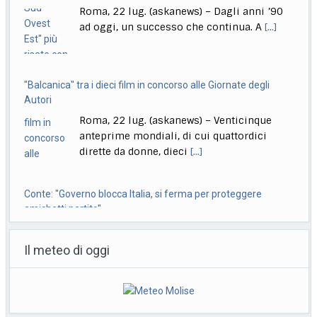
Roma, 22 lug. (askanews) – Venticinque
anteprime mondiali, di cui quattordici
dirette da donne, dieci
[...]
Conte: "Governo blocca Italia, si ferma per proteggere
amichetti partito"
Roma, 22 lug. (askanews) – "Questo è
diventato il governo blocca Italia. Il
governo si
[...]
Bologna, Salvini: non dico Lepore abbia istigato ma se usi
certi toni..
Il meteo di oggi
Bologna, 22 lug. (askanews) – "Non voglio
dire che qualcuno abbia istigato alla
violenza o
[...]
Muore a 18 anni l’attrice Kaylee Hottle, star di "Godzilla vs