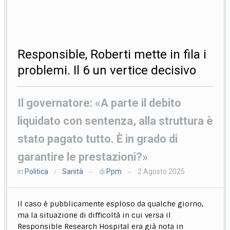
Responsible, Roberti mette in fila i
problemi. Il 6 un vertice decisivo
Il governatore: «A parte il debito
liquidato con sentenza, alla struttura è
stato pagato tutto. È in grado di
garantire le prestazioni?»
in
Politica
Sanità
di
Ppm
2 Agosto 2025
/
—
—
Il caso è pubblicamente esploso da qualche giorno,
ma la situazione di difficoltà in cui versa il
Responsible Research Hospital era già nota in