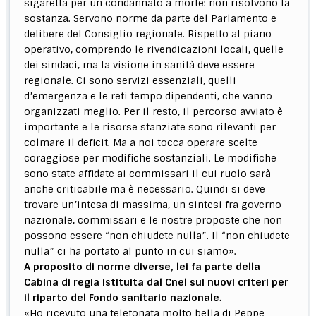
sigaretta per un condannato a morte: non risolvono la
sostanza. Servono norme da parte del Parlamento e
delibere del Consiglio regionale. Rispetto al piano
operativo, comprendo le rivendicazioni locali, quelle
dei sindaci, ma la visione in sanità deve essere
regionale. Ci sono servizi essenziali, quelli
d’emergenza e le reti tempo dipendenti, che vanno
organizzati meglio. Per il resto, il percorso avviato è
importante e le risorse stanziate sono rilevanti per
colmare il deficit. Ma a noi tocca operare scelte
coraggiose per modifiche sostanziali. Le modifiche
sono state affidate ai commissari il cui ruolo sarà
anche criticabile ma è necessario. Quindi si deve
trovare un’intesa di massima, un sintesi fra governo
nazionale, commissari e le nostre proposte che non
possono essere “non chiudete nulla”. Il “non chiudete
nulla” ci ha portato al punto in cui siamo».
A proposito di norme diverse, lei fa parte della
Cabina di regia istituita dal Cnel sui nuovi criteri per
il riparto del Fondo sanitario nazionale.
«Ho ricevuto una telefonata molto bella di Peppe