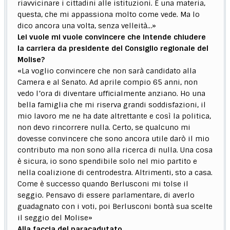
riavvicinare i cittadini alle istituzioni. È una materia,
questa, che mi appassiona molto come vede. Ma lo
dico ancora una volta, senza velleità…»
Lei vuole mi vuole convincere che intende chiudere
la carriera da presidente del Consiglio regionale del
Molise?
«La voglio convincere che non sarà candidato alla
Camera e al Senato. Ad aprile compio 65 anni, non
vedo l’ora di diventare ufficialmente anziano. Ho una
bella famiglia che mi riserva grandi soddisfazioni, il
mio lavoro me ne ha date altrettante e così la politica,
non devo rincorrere nulla. Certo, se qualcuno mi
dovesse convincere che sono ancora utile darò il mio
contributo ma non sono alla ricerca di nulla. Una cosa
è sicura, io sono spendibile solo nel mio partito e
nella coalizione di centrodestra. Altrimenti, sto a casa.
Come è successo quando Berlusconi mi tolse il
seggio. Pensavo di essere parlamentare, di averlo
guadagnato con i voti, poi Berlusconi bontà sua scelte
il seggio del Molise»
Alla faccia del paracadutato.