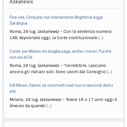
Askanews
Fine vita, Consulta: non interamente illegittima legge
Sardegna
Roma, 24 lug. (askanews) – Con la sentenza numero
148, depositata oggi, la Corte costituzionale
[...]
Conte: per Meloni chi sbaglia paga, anche i minori. Purché
non sia di Fdi
Roma, 24 lug. (askanews) – "Incredibile. Lasciano
ancora gli italiani soli. Sono usciti dal Consiglio
[...]
Ddl Minori, Salvini: se commetti reati non ti nascondi dietro
età
Milano, 24 lug. (askanews) – "Avere 16 o 17 anni oggi è
diverso da quando
[...]
Stretta governo su reati di minori. Meloni: chi sbaglia paga
sempre