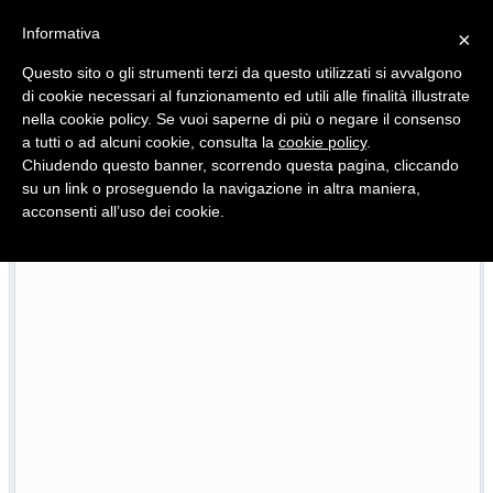
Informativa
×
Questo sito o gli strumenti terzi da questo utilizzati si avvalgono
di cookie necessari al funzionamento ed utili alle finalità illustrate
nella cookie policy. Se vuoi saperne di più o negare il consenso
Quotidiano d'informazione distribuito in Molise con
a tutti o ad alcuni cookie, consulta la
cookie policy
.
Chiudendo questo banner, scorrendo questa pagina, cliccando
su un link o proseguendo la navigazione in altra maniera,
acconsenti all’uso dei cookie.
Sapori a 1000 metri, in vetrina i sapori della tradizione
24/07/2026