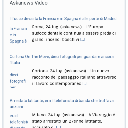
Askanews Video
Roma, 23 lug. (askanews) – Un provvedimento che
renderà più facile punire i minorenni che
[...]
Il fuoco devasta la Francia e in Spagna è alle porte di Madrid
Formula1, Leclerc il più veloce nelle Libere 1 in Ungheria
Roma, 24 lug. (askanews) – L’Europa
Roma, 24 lug. (askanews) – Charles Leclerc firma il
sudoccidentale continua a essere preda di
miglior tempo nella prima sessione di
[...]
grandi incendi boschivi
[...]
Cortona On The Move, dieci fotografi per guardare ancora
l’Italia
Cortona, 24 lug. (askanews) – Un nuovo
racconto del paesaggio italiano attraverso
il lavoro contemporaneo
[...]
Arrestato latitante, era il telefonista di banda che truffava
anziani
Milano, 24 lug. (askanews) – A Viareggio è
stato arrestato un 27enne latitante,