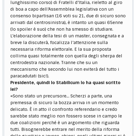
lunghissimo corso) di Fratelli d’Italia, rieletto al giro
di boa a capo dell’Assemnblea legislativa con un
consenso bipartisan (16 voti su 21, due di sicuro sono
arrivati dal centrosinistra), è intanto un quasi 65enne
(lo spoiler è suo) che non ha smesso di studiare.
L’elaborazione della tesi di un master, consegnata e a
breve la discuterà, focalizza l’attenzione sulla
necessaria riforma elettorale. E la sua proposta
collima quasi totalmente con quella degli sherpa del
centrodestra nazionale. Tranne che su un
meccanismo che secondo lui non eviterà del tutto i
paracadutati (sic!).
Presidente, quindi lo Stabilicum lo ha quasi scritto
lei?
«Sono stato un precursore… Scherzi a parte, una
premessa: di sicuro la bozza arriva in un momento
delicato. È in atto il confronto referendario e credo
sarebbe stato meglio non fossero scese in campo le
due coalizioni perché è un argomento che riguarda
tutti. Bisognerebbe entrare nel merito della riforma