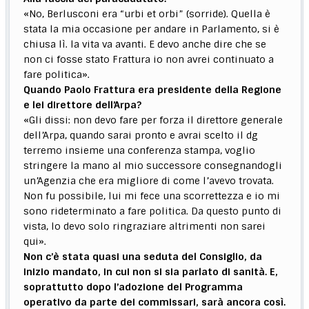
«No, Berlusconi era “urbi et orbi” (sorride). Quella è
stata la mia occasione per andare in Parlamento, si è
chiusa lì. la vita va avanti. E devo anche dire che se
non ci fosse stato Frattura io non avrei continuato a
fare politica».
Quando Paolo Frattura era presidente della Regione
e lei direttore dell’Arpa?
«Gli dissi: non devo fare per forza il direttore generale
dell’Arpa, quando sarai pronto e avrai scelto il dg
terremo insieme una conferenza stampa, voglio
stringere la mano al mio successore consegnandogli
un’Agenzia che era migliore di come l’avevo trovata.
Non fu possibile, lui mi fece una scorrettezza e io mi
sono rideterminato a fare politica. Da questo punto di
vista, lo devo solo ringraziare altrimenti non sarei
qui».
Non c’è stata quasi una seduta del Consiglio, da
inizio mandato, in cui non si sia parlato di sanità. E,
soprattutto dopo l’adozione del Programma
operativo da parte dei commissari, sarà ancora così.