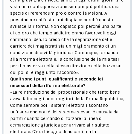
della giustizia e invece, ahinoi, negli ultimi giorni si è
vista una contrapposizione sempre più politica, una
specie di referendum pro o contro la Meloni. A
prescindere dall’esito, mi dispiace perché questo
svilisce la riforma. Non capisco poi perché una parte
di coloro che tempo addietro erano favorevoli oggi
cambiano idea. Io credo che la separazione delle
carriere dei magistrati sia un miglioramento di un
condizione di civiltà giuridica. Comunque, tornando
alla riforma elettorale, la conclusione della mia tesi
per il master va nella stessa direzione della bozza su
cui poi si è raggiunto l’accordo».
Quali sono i punti qualificanti e secondo lei
necessari della riforma elettorale?
«La reintroduzione del proporzionale che tanto bene
aveva fatto negli anni migliori della Prima Repubblica,
Come sempre poi i sistemi elettorali scontano
un’usura che non è del sistema stesso, è causata dai
partiti quando cercando di forzare la linea di
demarcazione giuridica per arrivare al risultato
elettorale. C’era bisogno di accordi ma la