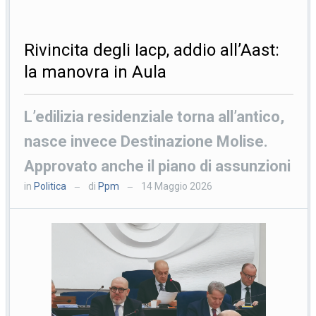
Rivincita degli Iacp, addio all’Aast:
la manovra in Aula
L’edilizia residenziale torna all’antico,
nasce invece Destinazione Molise.
Approvato anche il piano di assunzioni
in
Politica
di
Ppm
14 Maggio 2026
—
—