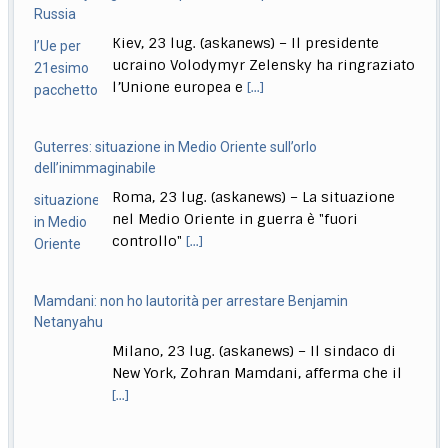
sempre
Russia
Roma, 23 lug. (askanews) – Un provvedimento che
Kiev, 23 lug. (askanews) – Il presidente
renderà più facile punire i minorenni che
[...]
ucraino Volodymyr Zelensky ha ringraziato
l’Unione europea e
[...]
Guterres: situazione in Medio Oriente sull’orlo
dell’inimmaginabile
Roma, 23 lug. (askanews) – La situazione
nel Medio Oriente in guerra è "fuori
controllo"
[...]
Mamdani: non ho lautorità per arrestare Benjamin
Netanyahu
Milano, 23 lug. (askanews) – Il sindaco di
New York, Zohran Mamdani, afferma che il
[...]