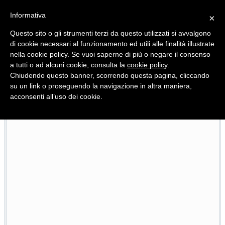
Informativa
×
Questo sito o gli strumenti terzi da questo utilizzati si avvalgono
di cookie necessari al funzionamento ed utili alle finalità illustrate
nella cookie policy. Se vuoi saperne di più o negare il consenso
Quotidiano d'informazione distribuito in Molise con
a tutti o ad alcuni cookie, consulta la
cookie policy
.
Chiudendo questo banner, scorrendo questa pagina, cliccando
su un link o proseguendo la navigazione in altra maniera,
acconsenti all’uso dei cookie.
 del Pnrr
Scoppia il caso Molise Pride, i 2mila euro de
23/07/2026