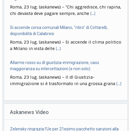
Roma, 23 lug. (askanews) – "Chi aggredisce, chi rapina,
chi devasta deve pagare sempre, anche
[...]
Si accende corsa comunali Milano, "ritiro" di Cottarelli,
disponibilità di Calabresi
Roma, 23 lug. (askanews) – Si accende il clima politico
a Milano in vista delle
[...]
Allarme rosso su dl giustizia-immigrazione, caos
maggioranza su intercettazioni (e non solo)
Roma, 23 lug. (askanews) – Il dl Giustizia-
immigrazione si è trasformato in una grossa grana
[...]
Ciclismo, Carapaz vince la 18esima tappa. Pogacar controlla
Roma, 23 lug. (askanews) – Richard Carapaz conquista
Askanews Video
la 18ª tappa del Tour de France
[...]
Stretta governo su reati di minori. Meloni: chi sbaglia paga
Zelensky ringrazia l’Ue per 21esimo pacchetto sanzioni alla