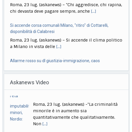
disponibilità di Calabresi
Roma, 23 lug. (askanews) – Si accende il clima politico
a Milano in vista delle
[...]
Allarme rosso su dl giustizia-immigrazione, caos
maggioranza su intercettazioni (e non solo)
Roma, 23 lug. (askanews) – Il dl Giustizia-
immigrazione si è trasformato in una grossa grana
[...]
Ciclismo, Carapaz vince la 18esima tappa. Pogacar controlla
Roma, 23 lug. (askanews) – Richard Carapaz conquista
Askanews Video
la 18ª tappa del Tour de France
[...]
Stretta governo su reati di minori. Meloni: chi sbaglia paga
Zelensky ringrazia l’Ue per 21esimo pacchetto sanzioni alla
sempre
Russia
Roma, 23 lug. (askanews) – Un provvedimento che
Kiev, 23 lug. (askanews) – Il presidente
renderà più facile punire i minorenni che
[...]
ucraino Volodymyr Zelensky ha ringraziato
l’Unione europea e
[...]