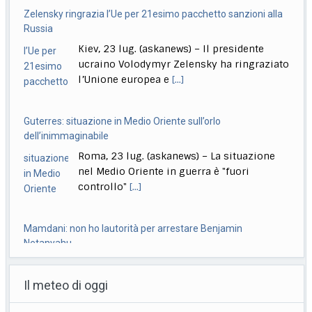
Guterres: situazione in Medio Oriente sull’orlo
dell’inimmaginabile
Roma, 23 lug. (askanews) – La situazione
nel Medio Oriente in guerra è "fuori
controllo"
[...]
Mamdani: non ho lautorità per arrestare Benjamin
Netanyahu
Milano, 23 lug. (askanews) – Il sindaco di
New York, Zohran Mamdani, afferma che il
[...]
A Venezia in concorso Moretti, Bechis, De Angelis, Pallaoro,
Strippoli
Il meteo di oggi
Roma, 23 lug. (askanews) – Nanni Moretti
torna in concorso a Venezia, a 37 anni
[...]