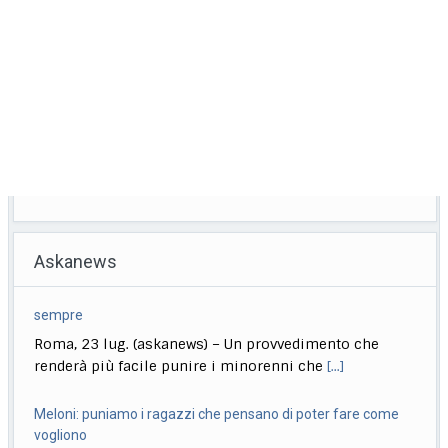
Askanews
Meloni: puniamo i ragazzi che pensano di poter fare come
vogliono
Roma, 23 lug. (askanews) – "Chi aggredisce, chi rapina,
chi devasta deve pagare sempre, anche
[...]
Si accende corsa comunali Milano, "ritiro" di Cottarelli,