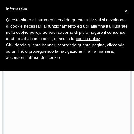
Informativa
×
Questo sito o gli strumenti terzi da questo utilizzati si avvalgono
di cookie necessari al funzionamento ed utili alle finalità illustrate
nella cookie policy. Se vuoi saperne di più o negare il consenso
Quotidiano d'informazione distribuito in Molise con
a tutti o ad alcuni cookie, consulta la
cookie policy
.
Chiudendo questo banner, scorrendo questa pagina, cliccando
su un link o proseguendo la navigazione in altra maniera,
acconsenti all’uso dei cookie.
L’edizione completa di Primo Piano Molise del 23 luglio
/07/2026