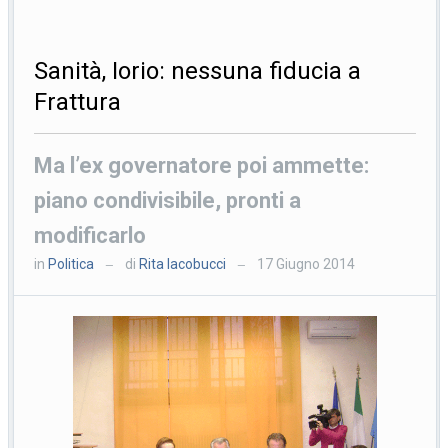
Sanità, Iorio: nessuna fiducia a
Frattura
Ma l’ex governatore poi ammette:
piano condivisibile, pronti a
modificarlo
in
Politica
di
Rita Iacobucci
17 Giugno 2014
—
—