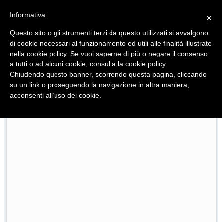
Informativa
×
Questo sito o gli strumenti terzi da questo utilizzati si avvalgono
di cookie necessari al funzionamento ed utili alle finalità illustrate
nella cookie policy. Se vuoi saperne di più o negare il consenso
Quotidiano d'informazione distribuito in Molise con
a tutti o ad alcuni cookie, consulta la
cookie policy
.
Chiudendo questo banner, scorrendo questa pagina, cliccando
su un link o proseguendo la navigazione in altra maniera,
acconsenti all’uso dei cookie.
L’edizione completa di Primo Piano Molise del 26 luglio
26/07/2026