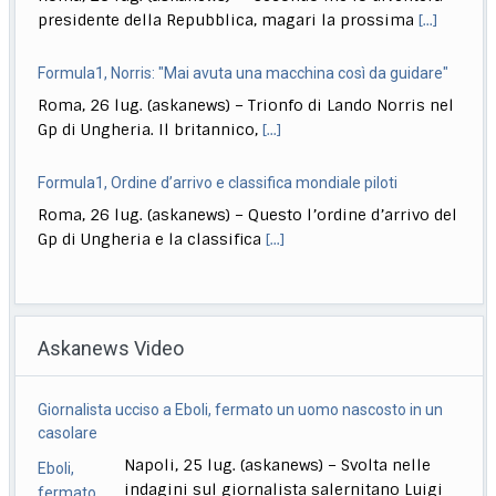
Formula1, Ordine d’arrivo e classifica mondiale piloti
Roma, 26 lug. (askanews) – Questo l’ordine d’arrivo del
Gp di Ungheria e la classifica
[...]
Formula1, Antonelli: "Oggi ho limitato i danni, ora spingere"
Roma, 26 lug. (askanews) – Gara difficile ma punti
pesanti per Kimi Antonelli che chiude
[...]
Ginnastica, la siciliana July Marano regina dell’artistica
Roma, 26 lug. (askanews) – La nuova regina
dell’artistica italiana, diciotto anni il prossimo
Askanews Video
settembre,
[...]
Incendi in Francia, 200mila persone evacuate, 98mila ettari
Quirinale, La Russa: Meloni al Colle? Non questa, forse la
in fumo
prossima volta
Saint-Médard-En-Jalles (Gironda) , 25 lug.
Roma, 26 lug. (askanews) – "Secondo me lo diventerà
(askanews) – "Quasi 98.000 ettari bruciati
presidente della Repubblica, magari la prossima
[...]