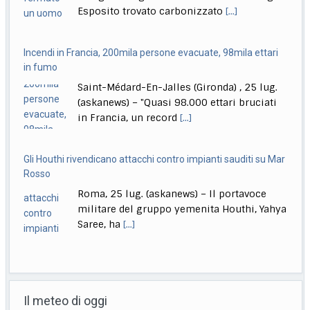
in Francia, un record
[...]
Gli Houthi rivendicano attacchi contro impianti sauditi su Mar
Rosso
Roma, 25 lug. (askanews) – Il portavoce
militare del gruppo yemenita Houthi, Yahya
Saree, ha
[...]
Spagna, immagini aeree degli incendi nelle regioni di Madrid
e Avila
Provincia di Avila, (Spagna), 25 lug.
(askanews) – Le impressionanti immagini
aeree fornite dalla Guardia
[...]
India, lascia il ministro dell’Istruzione, studenti in festa: finally
Roma, 25 lug. (askanews) – Gli studenti
Il meteo di oggi
sono tornati in piazza a Nuova Dehli, in
[...]