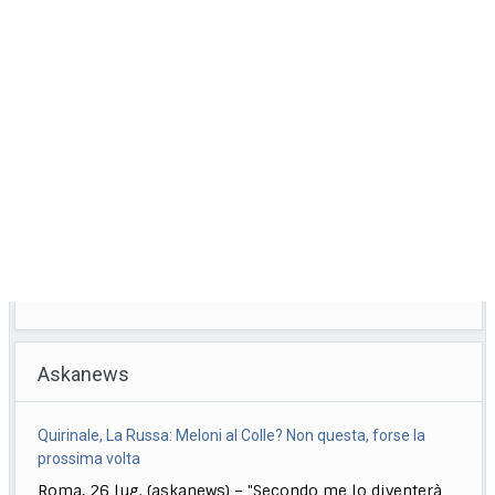
Askanews
Formula1, Norris: "Mai avuta una macchina così da guidare"
Roma, 26 lug. (askanews) – Trionfo di Lando Norris nel
Gp di Ungheria. Il britannico,
[...]