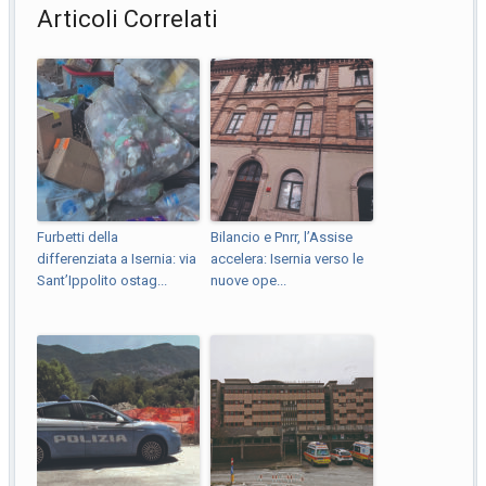
Articoli Correlati
Furbetti della
Bilancio e Pnrr, l’Assise
differenziata a Isernia: via
accelera: Isernia verso le
Sant’Ippolito ostag...
nuove ope...