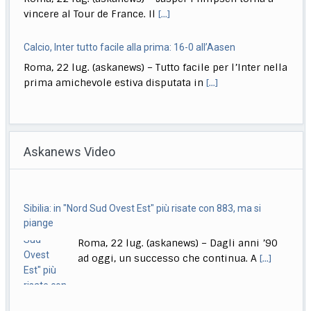
vincere al Tour de France. Il
[...]
Calcio, Inter tutto facile alla prima: 16-0 all’Aasen
Roma, 22 lug. (askanews) – Tutto facile per l’Inter nella
prima amichevole estiva disputata in
[...]
Musica, "Sono Lucio": dal 18 settembre antologia di Dalla
Roma, 22 lug. (askanews) – Il 18 settembre esce "Sono
Askanews Video
Lucio" (Sony Music Italy), l’antologia
[...]
Delmastro, Giunta Camera dice no a uso chat, opposizioni
Sibilia: in "Nord Sud Ovest Est" più risate con 883, ma si
all’attacco in Parlamento
piange
Roma, 22 lug. (askanews) – Opposizioni all’attacco in
Roma, 22 lug. (askanews) – Dagli anni ’90
Parlamento per la decisione della Giunta delle
[...]
ad oggi, un successo che continua. A
[...]
"Balcanica" tra i dieci film in concorso alle Giornate degli
Autori