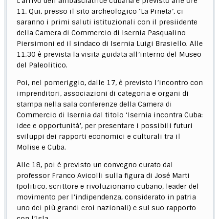
L’arrivo dell’ambasciatrice cubana è previsto alle ore
11. Qui, presso il sito archeologico ‘La Pineta’, ci
saranno i primi saluti istituzionali con il presiidente
della Camera di Commercio di Isernia Pasqualino
Piersimoni ed il sindaco di Isernia Luigi Brasiello. Alle
11.30 è prevista la visita guidata all’interno del Museo
del Paleolitico.
Poi, nel pomeriggio, dalle 17, è previsto l’incontro con
imprenditori, associazioni di categoria e organi di
stampa nella sala conferenze della Camera di
Commercio di Isernia dal titolo ‘Isernia incontra Cuba:
idee e opportunità’, per presentare i possibili futuri
sviluppi dei rapporti economici e culturali tra il
Molise e Cuba.
Alle 18, poi è previsto un convegno curato dal
professor Franco Avicolli sulla figura di José Marti
(politico, scrittore e rivoluzionario cubano, leader del
movimento per l’indipendenza, considerato in patria
uno dei più grandi eroi nazionali) e sul suo rapporto
con l’Isla.