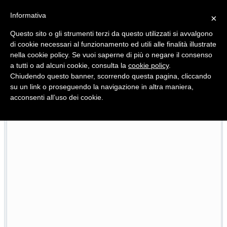
Informativa
×
Questo sito o gli strumenti terzi da questo utilizzati si avvalgono
di cookie necessari al funzionamento ed utili alle finalità illustrate
nella cookie policy. Se vuoi saperne di più o negare il consenso
Quotidiano d'informazione distribuito in Molise con
a tutti o ad alcuni cookie, consulta la
cookie policy
.
Chiudendo questo banner, scorrendo questa pagina, cliccando
su un link o proseguendo la navigazione in altra maniera,
acconsenti all’uso dei cookie.
Viadotto Anacoreta, via libera all’intervento da 15 milioni
22/07/2026