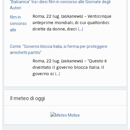
Roma, 22 lug. (askanews) – Venticinque
anteprime mondiali, di cui quattordici
dirette da donne, dieci
[...]
Conte: "Governo blocca Italia, si ferma per proteggere
amichetti partito"
Roma, 22 lug. (askanews) – "Questo è
diventato il governo blocca Italia. Il
governo si
[...]
Bologna, Salvini: non dico Lepore abbia istigato ma se usi
certi toni..
Il meteo di oggi
Bologna, 22 lug. (askanews) – "Non voglio
dire che qualcuno abbia istigato alla
violenza o
[...]
Muore a 18 anni l’attrice Kaylee Hottle, star di "Godzilla vs
Kong"