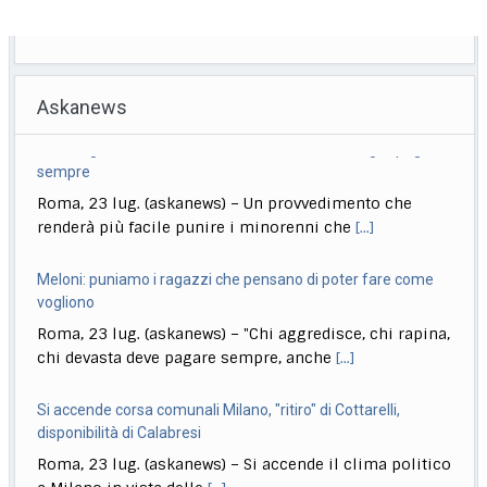
Askanews
Meloni: puniamo i ragazzi che pensano di poter fare come
vogliono
Roma, 23 lug. (askanews) – "Chi aggredisce, chi rapina,
chi devasta deve pagare sempre, anche
[...]
Si accende corsa comunali Milano, "ritiro" di Cottarelli,
disponibilità di Calabresi
Roma, 23 lug. (askanews) – Si accende il clima politico
a Milano in vista delle
[...]
Allarme rosso su dl giustizia-immigrazione, caos
maggioranza su intercettazioni (e non solo)
Roma, 23 lug. (askanews) – Il dl Giustizia-