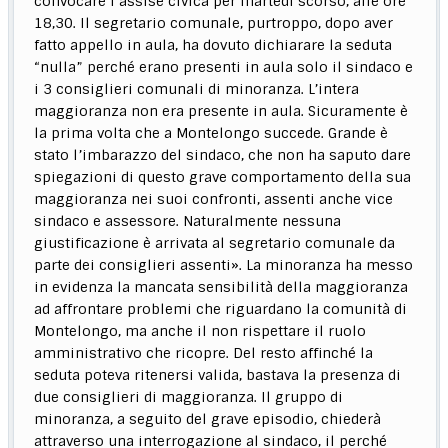
convocare l’assise civica per martedì scorso, alle ore
18,30. Il segretario comunale, purtroppo, dopo aver
fatto appello in aula, ha dovuto dichiarare la seduta
“nulla” perché erano presenti in aula solo il sindaco e
i 3 consiglieri comunali di minoranza. L’intera
maggioranza non era presente in aula. Sicuramente è
la prima volta che a Montelongo succede. Grande è
stato l’imbarazzo del sindaco, che non ha saputo dare
spiegazioni di questo grave comportamento della sua
maggioranza nei suoi confronti, assenti anche vice
sindaco e assessore. Naturalmente nessuna
giustificazione è arrivata al segretario comunale da
parte dei consiglieri assenti». La minoranza ha messo
in evidenza la mancata sensibilità della maggioranza
ad affrontare problemi che riguardano la comunità di
Montelongo, ma anche il non rispettare il ruolo
amministrativo che ricopre. Del resto affinché la
seduta poteva ritenersi valida, bastava la presenza di
due consiglieri di maggioranza. Il gruppo di
minoranza, a seguito del grave episodio, chiederà
attraverso una interrogazione al sindaco, il perché