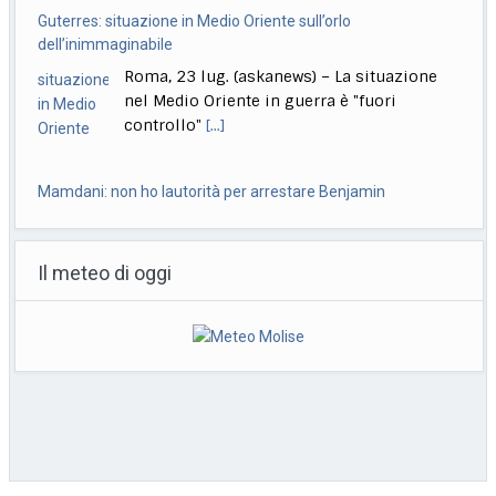
Mamdani: non ho lautorità per arrestare Benjamin
Netanyahu
Milano, 23 lug. (askanews) – Il sindaco di
New York, Zohran Mamdani, afferma che il
[...]
A Venezia in concorso Moretti, Bechis, De Angelis, Pallaoro,
Strippoli
Il meteo di oggi
Roma, 23 lug. (askanews) – Nanni Moretti
torna in concorso a Venezia, a 37 anni
[...]
Ok da Cdm a ddl su imputabilità minori, Nordio: non abbassa
l’età
Roma, 23 lug. (askanews) -"La criminalità
minorile è in aumento sia
quantitativamente che qualitativamente.