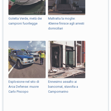
Goletta Verde, metà dei
Maltratta la moglie:
campioni fuorilegge
40enne finisce agli arresti
domiciliari
Esplosione nel sito di
Ennesimo assalto ai
Arca Defense: muore
bancomat, stavolta a
Carlo Piscopo
Campomarino