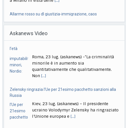
immigrazione si è trasformato in una grossa grana
[...]
Ciclismo, Carapaz vince la 18esima tappa. Pogacar controlla
Roma, 23 lug. (askanews) – Richard Carapaz conquista
Askanews Video
la 18ª tappa del Tour de France
[...]
Stretta governo su reati di minori. Meloni: chi sbaglia paga
Zelensky ringrazia l’Ue per 21esimo pacchetto sanzioni alla
sempre
Russia
Roma, 23 lug. (askanews) – Un provvedimento che
Kiev, 23 lug. (askanews) – Il presidente
renderà più facile punire i minorenni che
[...]
ucraino Volodymyr Zelensky ha ringraziato
l’Unione europea e
[...]
Guterres: situazione in Medio Oriente sull’orlo
dell’inimmaginabile
Roma, 23 lug. (askanews) – La situazione
nel Medio Oriente in guerra è "fuori
controllo"
[...]