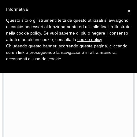
Informativa
×
Questo sito o gli strumenti terzi da questo utilizzati si avvalgono
di cookie necessari al funzionamento ed utili alle finalità illustrate
nella cookie policy. Se vuoi saperne di più o negare il consenso
Quotidiano d'informazione distribuito in Molise con
a tutti o ad alcuni cookie, consulta la
cookie policy
.
Chiudendo questo banner, scorrendo questa pagina, cliccando
su un link o proseguendo la navigazione in altra maniera,
acconsenti all’uso dei cookie.
468 progetti finanziati, 33 in ritardo: Niro riferisce sull’a
23/07/2026