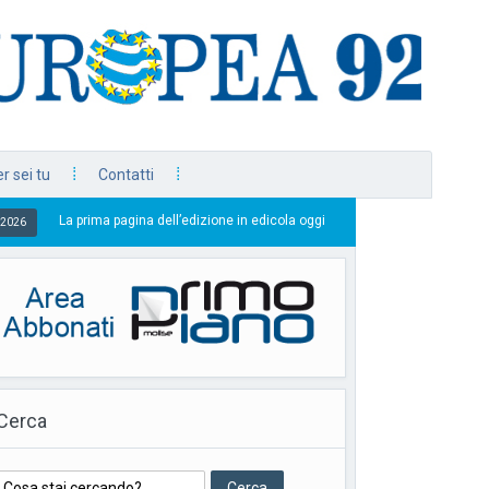
r sei tu
Contatti
 pagina dell’edizione in edicola oggi
L’edizione compl
25/07/2026
Cerca