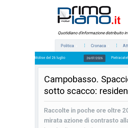
Quotidiano d'informazione distribuito i
Politica
Cronaca
At
ano Molise del 26 luglio
Pietracatella, la casa della 
26/07/2026
Campobasso. Spaccio 
sotto scacco: residen
Raccolte in poche ore oltre 2
mirata azione di contrasto all