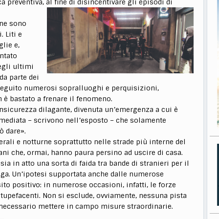
ca preventiva, al fine di disincentivare gli episodi di
dine sono
 Liti e
glie e,
ntato
egli ultimi
da parte dei
seguito numerosi sopralluoghi e perquisizioni,
 è bastato a frenare il fenomeno.
insicurezza dilagante, divenuta un’emergenza a cui è
mediata – scrivono nell’esposto – che solamente
ò dare».
rali e notturne soprattutto nelle strade più interne del
ani che, ormai, hanno paura persino ad uscire di casa.
sia in atto una sorta di faida tra bande di stranieri per il
roga. Un’ipotesi supportata anche dalle numerose
to positivo: in numerose occasioni, infatti, le forze
stupefacenti. Non si esclude, ovviamente, nessuna pista
 necessario mettere in campo misure straordinarie.