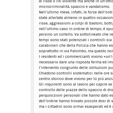
di risse o liti violente ma anche in un’otti
microcriminalità, spaccio e vandalismo.
Nell’ultimo mese, infatti, le forze dell’or
state allertate almeno in quattro occasioni.
risse, aggressioni a colpi di bastoni, botti
nell’ultimo caso in ordine di tempo, è spu
persino un coltello. Va sottolineato che n
tempi sono stati potenziati i controlli sia 
carabinieri che della Polizia che hanno e
soprattutto in via Palombo, ma questo non
I residenti ed i commercianti vivono «un’
necessario dare una risposta ferma ed im
l’intervento congiunto delle istituzioni pu
Chiedono controlli sistematici nelle ore se
centro storico dove vivono per lo più anzi
Gli inquirenti sono al lavoro per capire se 
controllo delle piazze dello spaccio di d
perquisizioni personali che hanno dato esi
dell’ordine hanno trovato piccole dosi di 
ma i cittadini sono ormai esasperati ed è