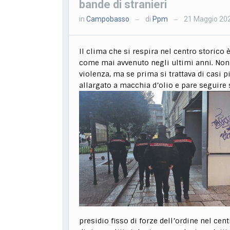
bande di stranieri
in
Campobasso
di
Ppm
21 Maggio 20
—
—
Il clima che si respira nel centro storic
come mai avvenuto negli ultimi anni. Non è
violenza, ma se prima si trattava di casi 
allargato a macchia d’olio e pare seguir
presidio fisso di forze dell’ordine nel cen