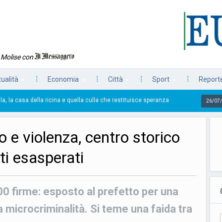
n Molise con
tualità
Economia
Città
Sport
Reporte
ricina e quella culla che restituisce speranza
La prima
26/07/2026
e violenza, centro storico
ti esasperati
00 firme: esposto al prefetto per una
a microcriminalità. Si teme una faida tra