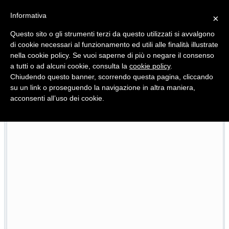
Informativa
×
Questo sito o gli strumenti terzi da questo utilizzati si avvalgono
di cookie necessari al funzionamento ed utili alle finalità illustrate
nella cookie policy. Se vuoi saperne di più o negare il consenso
Quotidiano d'informazione distribuito in Molise con
a tutti o ad alcuni cookie, consulta la
cookie policy
.
Chiudendo questo banner, scorrendo questa pagina, cliccando
su un link o proseguendo la navigazione in altra maniera,
acconsenti all’uso dei cookie.
Viadotto Anacoreta, via libera all’intervento da 15 milioni
22/07/2026