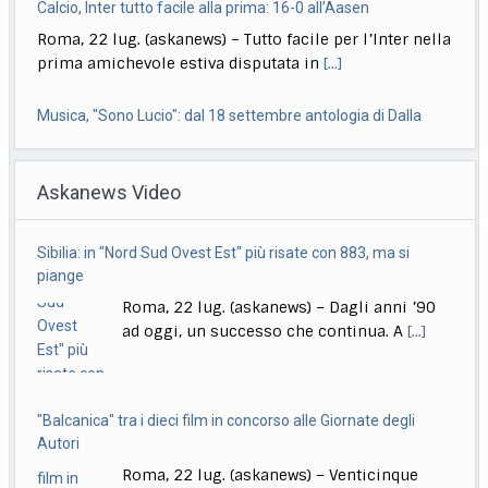
Calcio, Inter tutto facile alla prima: 16-0 all’Aasen
Roma, 22 lug. (askanews) – Tutto facile per l’Inter nella
prima amichevole estiva disputata in
[...]
Musica, "Sono Lucio": dal 18 settembre antologia di Dalla
Roma, 22 lug. (askanews) – Il 18 settembre esce "Sono
Askanews Video
Lucio" (Sony Music Italy), l’antologia
[...]
Delmastro, Giunta Camera dice no a uso chat, opposizioni
Sibilia: in "Nord Sud Ovest Est" più risate con 883, ma si
all’attacco in Parlamento
piange
Roma, 22 lug. (askanews) – Opposizioni all’attacco in
Roma, 22 lug. (askanews) – Dagli anni ’90
Parlamento per la decisione della Giunta delle
[...]
ad oggi, un successo che continua. A
[...]
"Balcanica" tra i dieci film in concorso alle Giornate degli
Autori
Roma, 22 lug. (askanews) – Venticinque
anteprime mondiali, di cui quattordici