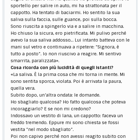
sportello per salire in auto, mi ha strattonata per il
cappotto. Ha tentato di baciarmi. Ho sentito la sua
saliva sulla faccia, sulle guance, poi sulla bocca.
Sono riuscita a spingerlo via e a salire in macchina.
Ho chiuso la sicura, ero pietrificata. Mi pulivo perché
avevo la sua saliva addosso… Lui intanto batteva con le
mani sul vetro e continuava a ripetere: “Signora, è
tutto a posto”. Io non riuscivo a reagire. Mi sentivo
smarrita, paralizzata».
Cosa ricorda con più lucidità di quegli istanti?
«La saliva. È la prima cosa che mi torna in mente. Mi
sono sentita sporca, violata. Poi è arrivata la paura,
quella vera.
Subito dopo, un’altra ondata: le domande.
Ho sbagliato qualcosa? Ho fatto qualcosa che poteva
incoraggiarlo? E se non mi credono?
Indossavo un vestito di lana, un cappotto: faceva un
freddo tremendo. Eppure mi sono chiesta se fossi
vestita “nel modo sbagliato”.
Poi non capivo perché non avessi reagito subito con