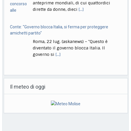
dirette da donne, dieci
[...]
Conte: "Governo blocca Italia, si ferma per proteggere
amichetti partito"
Roma, 22 lug. (askanews) – "Questo è
diventato il governo blocca Italia. Il
governo si
[...]
Bologna, Salvini: non dico Lepore abbia istigato ma se usi
certi toni..
Il meteo di oggi
Bologna, 22 lug. (askanews) – "Non voglio
dire che qualcuno abbia istigato alla
violenza o
[...]
Muore a 18 anni l’attrice Kaylee Hottle, star di "Godzilla vs
Kong"
Milano, 22 lug. (askanews) – Kaylee Hottle,