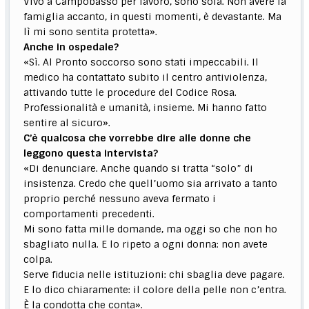
Vivo a Campobasso per lavoro, sono sola. Non avere la
famiglia accanto, in questi momenti, è devastante. Ma
lì mi sono sentita protetta».
Anche in ospedale?
«Sì. Al Pronto soccorso sono stati impeccabili. Il
medico ha contattato subito il centro antiviolenza,
attivando tutte le procedure del Codice Rosa.
Professionalità e umanità, insieme. Mi hanno fatto
sentire al sicuro».
C’è qualcosa che vorrebbe dire alle donne che
leggono questa intervista?
«Di denunciare. Anche quando si tratta “solo” di
insistenza. Credo che quell’uomo sia arrivato a tanto
proprio perché nessuno aveva fermato i
comportamenti precedenti.
Mi sono fatta mille domande, ma oggi so che non ho
sbagliato nulla. E lo ripeto a ogni donna: non avete
colpa.
Serve fiducia nelle istituzioni: chi sbaglia deve pagare.
E lo dico chiaramente: il colore della pelle non c’entra.
È la condotta che conta».