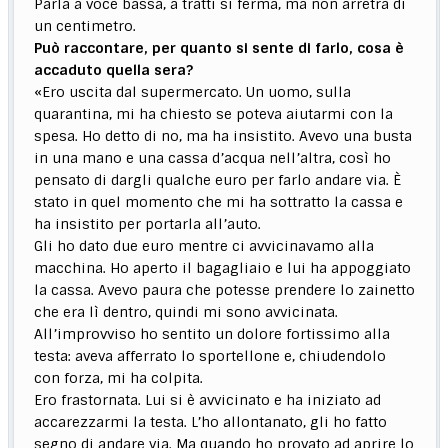
Parla a voce bassa, a tratti si ferma, ma non arretra di
un centimetro.
Può raccontare, per quanto si sente di farlo, cosa è
accaduto quella sera?
«Ero uscita dal supermercato. Un uomo, sulla
quarantina, mi ha chiesto se poteva aiutarmi con la
spesa. Ho detto di no, ma ha insistito. Avevo una busta
in una mano e una cassa d’acqua nell’altra, così ho
pensato di dargli qualche euro per farlo andare via. È
stato in quel momento che mi ha sottratto la cassa e
ha insistito per portarla all’auto.
Gli ho dato due euro mentre ci avvicinavamo alla
macchina. Ho aperto il bagagliaio e lui ha appoggiato
la cassa. Avevo paura che potesse prendere lo zainetto
che era lì dentro, quindi mi sono avvicinata.
All’improvviso ho sentito un dolore fortissimo alla
testa: aveva afferrato lo sportellone e, chiudendolo
con forza, mi ha colpita.
Ero frastornata. Lui si è avvicinato e ha iniziato ad
accarezzarmi la testa. L’ho allontanato, gli ho fatto
segno di andare via. Ma quando ho provato ad aprire lo