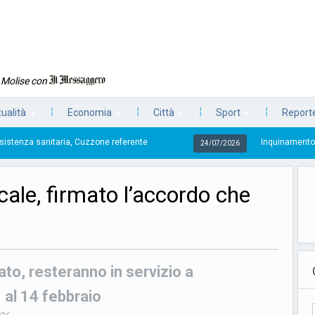
n Molise con
tualità
Economia
Città
Sport
Reporte
 Cuzzone referente
Inquinamento, troppi ‘tavoli’ e po
24/07/2026
cale, firmato l’accordo che
to, resteranno in servizio a
 al 14 febbraio