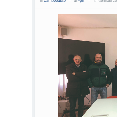
in
Campobasso
di
Ppm
24 Gennaio 2
—
—