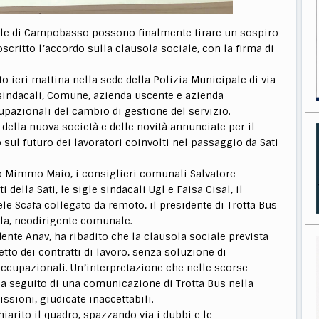
cale di Campobasso possono finalmente tirare un sospiro
toscritto l’accordo sulla clausola sociale, con la firma di
to ieri mattina nella sede della Polizia Municipale di via
 sindacali, Comune, azienda uscente e azienda
upazionali del cambio di gestione del servizio.
 della nuova società e delle novità annunciate per il
 sul futuro dei lavoratori coinvolti nel passaggio da Sati
co Mimmo Maio, i consiglieri comunali Salvatore
della Sati, le sigle sindacali Ugl e Faisa Cisal, il
ele Scafa collegato da remoto, il presidente di Trotta Bus
la, neodirigente comunale.
dente Anav, ha ribadito che la clausola sociale prevista
tto dei contratti di lavoro, senza soluzione di
occupazionali. Un’interpretazione che nelle scorse
a seguito di una comunicazione di Trotta Bus nella
ssioni, giudicate inaccettabili.
iarito il quadro, spazzando via i dubbi e le