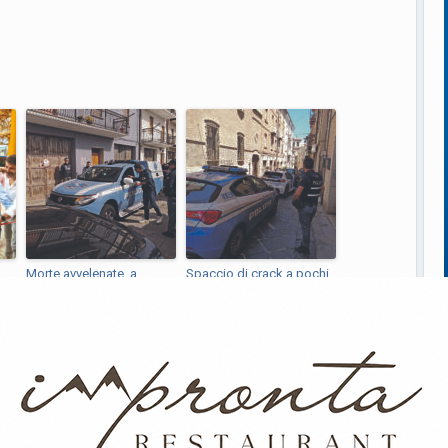
Morte avvelenate, a
Spaccio di crack a pochi
Berlino esperti a caccia
metri dal summit, Mobile
della ricina
in azione: ferm...