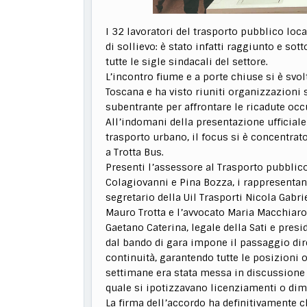
I 32 lavoratori del trasporto pubblico lo
di sollievo: è stato infatti raggiunto e sot
tutte le sigle sindacali del settore.
L’incontro fiume e a porte chiuse si è svol
Toscana e ha visto riuniti organizzazioni
subentrante per affrontare le ricadute occ
All’indomani della presentazione ufficiale
trasporto urbano, il focus si è concentrato
a Trotta Bus.
Presenti l’assessore al Trasporto pubbli
Colagiovanni e Pina Bozza, i rappresentanti 
segretario della Uil Trasporti Nicola Gabri
Mauro Trotta e l’avvocato Maria Macchiaro
Gaetano Caterina, legale della Sati e presi
dal bando di gara impone il passaggio dire
continuità, garantendo tutte le posizioni 
settimane era stata messa in discussione 
quale si ipotizzavano licenziamenti o dimi
La firma dell’accordo ha definitivamente ch