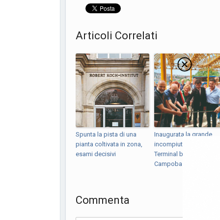
Articoli Correlati
Spunta la pista di una
Inaugurata la grande
pianta coltivata in zona,
incompiuta, apre il
esami decisivi
Terminal bus di
Campobas...
Commenta