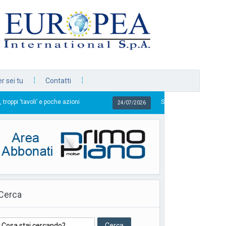
r sei tu
Contatti
che azioni
Sapori a 1000 metri, in vetrina i sapori dell
24/07/2026
Cerca