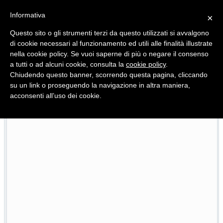
Informativa
×
Questo sito o gli strumenti terzi da questo utilizzati si avvalgono
di cookie necessari al funzionamento ed utili alle finalità illustrate
nella cookie policy. Se vuoi saperne di più o negare il consenso
Quotidiano d'informazione distribuito in Molise con
a tutti o ad alcuni cookie, consulta la
cookie policy
.
Chiudendo questo banner, scorrendo questa pagina, cliccando
su un link o proseguendo la navigazione in altra maniera,
acconsenti all’uso dei cookie.
’intervento da 15 milioni
Torna la Pezzata, la sagra 
22/07/2026