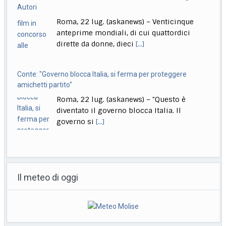
Autori
Roma, 22 lug. (askanews) – Venticinque
anteprime mondiali, di cui quattordici
dirette da donne, dieci
[...]
Conte: "Governo blocca Italia, si ferma per proteggere
amichetti partito"
Roma, 22 lug. (askanews) – "Questo è
diventato il governo blocca Italia. Il
governo si
[...]
Bologna, Salvini: non dico Lepore abbia istigato ma se usi
certi toni..
Bologna, 22 lug. (askanews) – "Non voglio
Il meteo di oggi
dire che qualcuno abbia istigato alla
violenza o
[...]