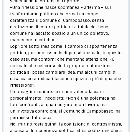
scatenando le critiche di Lopriore.
«Una riflessione nasce spontanea – afferma – sul
trasformismo politico che ormai da tempo
caratterizza il Comune di Campobasso, senza
distinzione di colore politico. La tutela del bene
comune ha lasciato spazio a un unico obiettivo:
mantenere incarichi».
Lopriore sottolinea come il cambio di appartenenza
politica, pur non essendo di per sé inusuale, in questo
caso assuma contorni che meritano attenzione: «È
normale che nel corso della propria maturazione
politica si possa cambiare idea, ma alcuni cambi di
casacca così radicali lasciano spazio a più di qualche
riflessione».
Il consigliere chiarisce di non voler attaccare
personalmente i neoeletti: «Non è una polemica nei
loro confronti, ai quali auguro buon lavoro, ma
un’invettiva contro chi, al Comune di Campobasso, ha
permesso tutto ciò».
Nel mirino resta quindi la coalizione di centrosinistra,
accusata di incoerenza politica: «Una coalizione che a