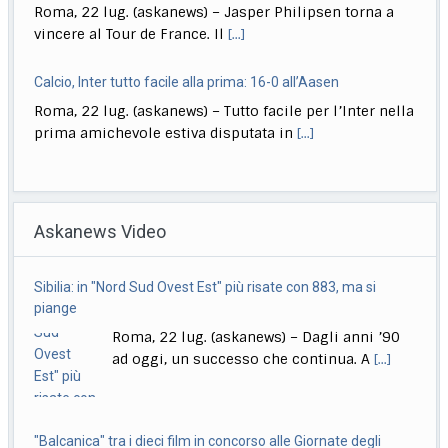
Roma, 22 lug. (askanews) – Jasper Philipsen torna a
vincere al Tour de France. Il
[...]
Calcio, Inter tutto facile alla prima: 16-0 all’Aasen
Roma, 22 lug. (askanews) – Tutto facile per l’Inter nella
prima amichevole estiva disputata in
[...]
Musica, "Sono Lucio": dal 18 settembre antologia di Dalla
Roma, 22 lug. (askanews) – Il 18 settembre esce "Sono
Askanews Video
Lucio" (Sony Music Italy), l’antologia
[...]
Delmastro, Giunta Camera dice no a uso chat, opposizioni
Sibilia: in "Nord Sud Ovest Est" più risate con 883, ma si
all’attacco in Parlamento
piange
Roma, 22 lug. (askanews) – Opposizioni all’attacco in
Roma, 22 lug. (askanews) – Dagli anni ’90
Parlamento per la decisione della Giunta delle
[...]
ad oggi, un successo che continua. A
[...]
"Balcanica" tra i dieci film in concorso alle Giornate degli