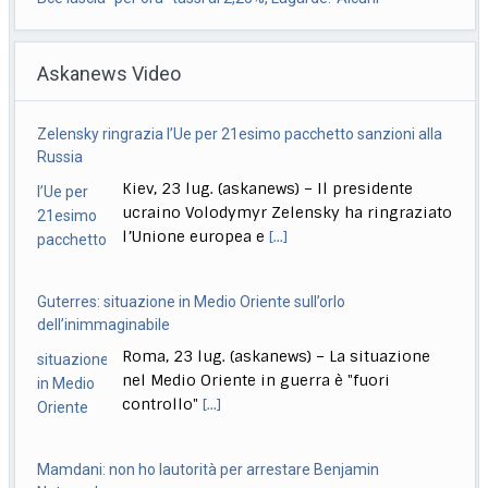
valutavano rialzo’
Askanews Video
Roma, 23 lug. (askanews) – Tassi di interesse fermi al
2,25% "per ora" nell’area euro.
[...]
Zelensky ringrazia l’Ue per 21esimo pacchetto sanzioni alla
Meloni: puniamo i ragazzi che pensano di poter fare come
Russia
vogliono
Kiev, 23 lug. (askanews) – Il presidente
Roma, 23 lug. (askanews) – "Chi aggredisce, chi rapina,
ucraino Volodymyr Zelensky ha ringraziato
chi devasta deve pagare sempre, anche
[...]
l’Unione europea e
[...]
Guterres: situazione in Medio Oriente sull’orlo
dell’inimmaginabile
Roma, 23 lug. (askanews) – La situazione
nel Medio Oriente in guerra è "fuori
controllo"
[...]
Mamdani: non ho lautorità per arrestare Benjamin
Netanyahu