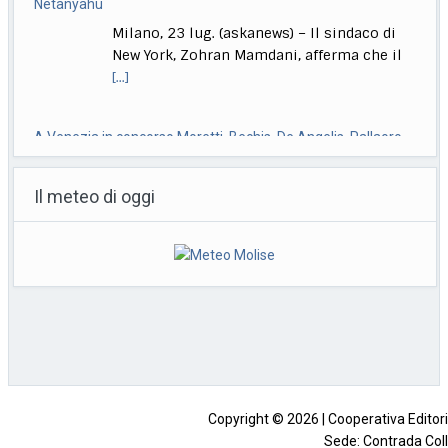
Milano, 23 lug. (askanews) – Il sindaco di
New York, Zohran Mamdani, afferma che il
[...]
A Venezia in concorso Moretti, Bechis, De Angelis, Pallaoro,
Strippoli
Il meteo di oggi
Roma, 23 lug. (askanews) – Nanni Moretti
torna in concorso a Venezia, a 37 anni
[...]
Ok da Cdm a ddl su imputabilità minori, Nordio: non abbassa
l’età
Roma, 23 lug. (askanews) -"La criminalità
minorile è in aumento sia
quantitativamente che qualitativamente.
Non
[...]
Copyright © 2026 | Cooperativa Editorial
Sede: Contrada Coll