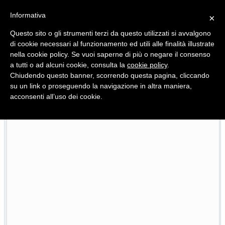
Informativa
×
Questo sito o gli strumenti terzi da questo utilizzati si avvalgono
di cookie necessari al funzionamento ed utili alle finalità illustrate
nella cookie policy. Se vuoi saperne di più o negare il consenso
Quotidiano d'informazione distribuito in Molise con
a tutti o ad alcuni cookie, consulta la
cookie policy
.
Chiudendo questo banner, scorrendo questa pagina, cliccando
su un link o proseguendo la navigazione in altra maniera,
acconsenti all’uso dei cookie.
l Pnrr
Scoppia il caso Molise Pride, i 2mila euro della
23/07/2026