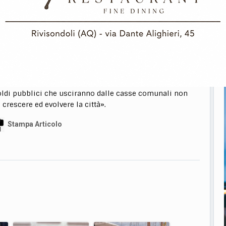
lese: un tunnel mai scavato che continua comunque a
to della De Francesco Costruzioni: «Questa sentenza
dieci anni con un riconoscimento pieno e irrevocabile:
uto De Francesco Costruzioni sospesa per due anni in un
 una vittoria ideologica, è l’affermazione di un principio
tra pubblica amministrazione e imprese: chi investe, chi
 fede merita risposte certe e tempestive, non silenzio.
ssa determinazione con cui abbiamo affrontato ogni
soldi pubblici che usciranno dalle casse comunali non
 crescere ed evolvere la città».
Stampa Articolo