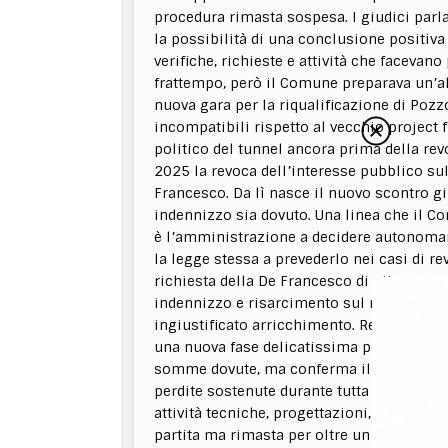
procedura rimasta sospesa. I giudici parl
la possibilità di una conclusione positiva
verifiche, richieste e attività che facevan
frattempo, però il Comune preparava un’alt
nuova gara per la riqualificazione di Poz
incompatibili rispetto al vecchio project 
politico del tunnel ancora prima della revoca
2025 la revoca dell’interesse pubblico sul
Francesco. Da lì nasce il nuovo scontro g
indennizzo sia dovuto. Una linea che il C
è l’amministrazione a decidere autonoma
la legge stessa a prevederlo nei casi di r
richiesta della De Francesco di ottenere
indennizzo e risarcimento sul medesimo fa
ingiustificato arricchimento. Resta però 
una nuova fase delicatissima per Palazzo d
somme dovute, ma conferma il diritto della
perdite sostenute durante tutta la vicenda.
attività tecniche, progettazioni, incarich
partita ma rimasta per oltre un decennio al