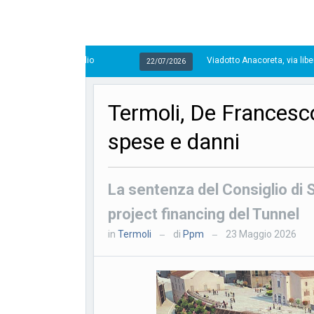
Viadotto Anacoreta, via libera all’intervento da 
22/07/2026
Termoli, De Francesc
spese e danni
La sentenza del Consiglio di S
project financing del Tunnel
in
Termoli
di
Ppm
23 Maggio 2026
—
—