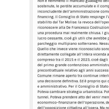
non è nemmeno il mancato guadagno dell’i
sostenute, le perdite accumulate e il co
inconcludente dell’amministrazione comu
financing. Il Consiglio di Stato respinge 
stabilito dal Tar Molise: la revoca dell’o
riconoscere alla De Francesco Costruzioni
una procedura mai realmente chiusa. I giu
lucro cessante, cioè gli utili che avrebbe 
parcheggio multipiano sotterraneo. Nessu
Quello che invece viene riconosciuto sono
direttamente collegate all’intera vicenda 
compreso tra il 2015 e il 2023, cioè dagli 
del primo grande contenzioso amministrat
precontrattuale relativo agli anni successi
Comune rimane aperto tra continue interlo
una decisione definitiva. Ed è proprio qui
e amministrativo. Per il Consiglio di Stat
Poteva cambiare strategia urbanistica. Po
tunnel. Poteva prendere atto del venir meno
economico-finanziarie dell’operazione, de
dell’opposizione cittadina all’opera. Ma n