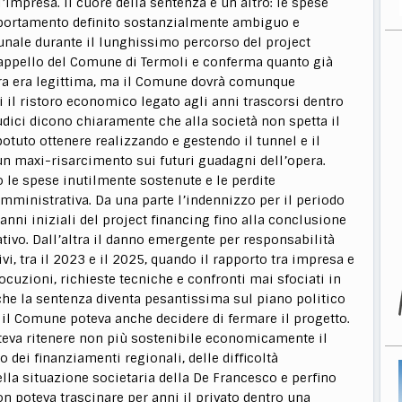
mpresa. Il cuore della sentenza è un altro: le spese
mportamento definito sostanzialmente ambiguo e
nale durante il lunghissimo percorso del project
l’appello del Comune di Termoli e conferma quanto già
pera era legittima, ma il Comune dovrà comunque
 il ristoro economico legato agli anni trascorsi dentro
dici dicono chiaramente che alla società non spetta il
potuto ottenere realizzando e gestendo il tunnel e il
n maxi-risarcimento sui futuri guadagni dell’opera.
 le spese inutilmente sostenute e le perdite
amministrativa. Da una parte l’indennizzo per il periodo
anni iniziali del project financing fino alla conclusione
ivo. Dall’altra il danno emergente per responsabilità
vi, tra il 2023 e il 2025, quando il rapporto tra impresa e
cuzioni, richieste tecniche e confronti mai sfociati in
 che la sentenza diventa pesantissima sul piano politico
o il Comune poteva anche decidere di fermare il progetto.
teva ritenere non più sostenibile economicamente il
 dei finanziamenti regionali, delle difficoltà
lla situazione societaria della De Francesco e perfino
on poteva trascinare per anni il privato dentro una