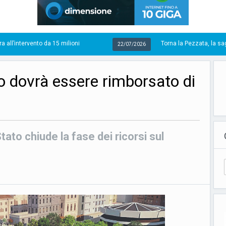
15 milioni
Torna la Pezzata, la sagra che racconta l
22/07/2026
o dovrà essere rimborsato di
tato chiude la fase dei ricorsi sul