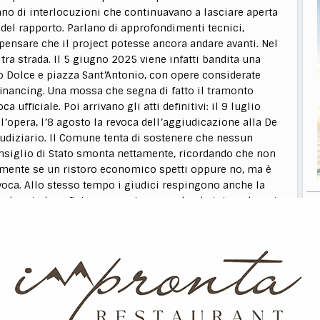
ano di interlocuzioni che continuavano a lasciare aperta
 del rapporto. Parlano di approfondimenti tecnici,
o pensare che il project potesse ancora andare avanti. Nel
ra strada. Il 5 giugno 2025 viene infatti bandita una
zo Dolce e piazza Sant’Antonio, con opere considerate
financing. Una mossa che segna di fatto il tramonto
 ufficiale. Poi arrivano gli atti definitivi: il 9 luglio
l’opera, l’8 agosto la revoca dell’aggiudicazione alla De
iudiziario. Il Comune tenta di sostenere che nessun
onsiglio di Stato smonta nettamente, ricordando che non
mente se un ristoro economico spetti oppure no, ma è
evoca. Allo stesso tempo i giudici respingono anche la
 un doppio beneficio economico cumulando integralmente
tto. Sarebbe stato, secondo la sentenza, un
il nodo economico vero, quello che ora potrebbe aprire
i Città. Perché la sentenza non quantifica ancora le
 società ad ottenere il ristoro delle spese e delle
 Toccherà ora entrare dentro anni di fatture, consulenze,
i professionali e costi accumulati attorno a un’opera mai
 centro della politica termolese. E alla fine resta