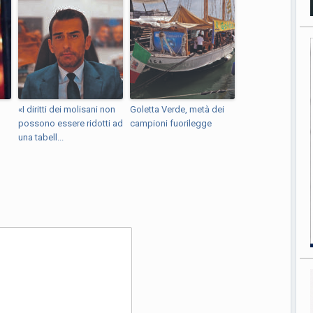
«I diritti dei molisani non
Goletta Verde, metà dei
possono essere ridotti ad
campioni fuorilegge
una tabell...