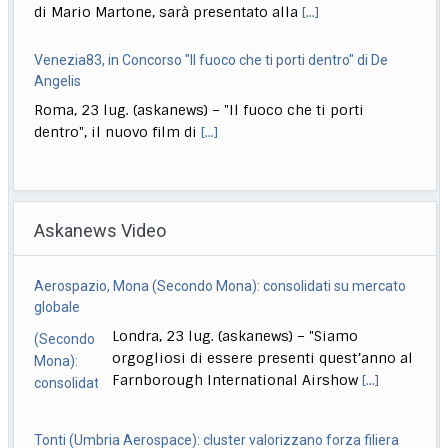
di Mario Martone, sarà presentato alla
[...]
Venezia83, in Concorso "Il fuoco che ti porti dentro" di De
Angelis
Roma, 23 lug. (askanews) – "Il fuoco che ti porti
dentro", il nuovo film di
[...]
Venezia83, torna Nanni Moretti: in Concorso "Succederà
questa notte"
Askanews Video
Roma, 23 lug. (askanews) – Nanni Moretti torna a
Venezia, in Concorso alla 83esima Mostra
[...]
Aerospazio, Mona (Secondo Mona): consolidati su mercato
Venezia83, "Be Brave": Carrozzini racconta Renzo Rosso
globale
con l’Ia
Londra, 23 lug. (askanews) – "Siamo
Roma, 23 lug. (askanews) – L’Ia a Venezia. "Be Brave"
orgogliosi di essere presenti quest’anno al
verrà presentato in anteprima mondiale,
[...]
Farnborough International Airshow
[...]
Tonti (Umbria Aerospace): cluster valorizzano forza filiera