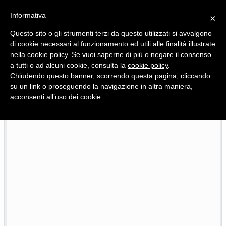
Informativa
×
Questo sito o gli strumenti terzi da questo utilizzati si avvalgono
di cookie necessari al funzionamento ed utili alle finalità illustrate
nella cookie policy. Se vuoi saperne di più o negare il consenso
Quotidiano d'informazione distribuito in Molise con
a tutti o ad alcuni cookie, consulta la
cookie policy
.
Chiudendo questo banner, scorrendo questa pagina, cliccando
su un link o proseguendo la navigazione in altra maniera,
acconsenti all’uso dei cookie.
enate, vicine le ispezioni in casa Di Vita
Maltratta la
23/07/2026