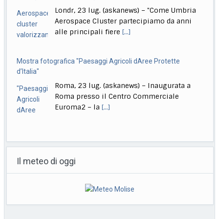
Londr, 23 lug. (askanews) – "Come Umbria
Aerospace Cluster partecipiamo da anni
alle principali fiere
[...]
Mostra fotografica "Paesaggi Agricoli dAree Protette
d’Italia"
Roma, 23 lug. (askanews) – Inaugurata a
Roma presso il Centro Commerciale
Euroma2 – la
[...]
Farnborough, Cirielli: Vetrina strategica per il Made in Italy
Londra, 23 lug. (askanews) – "Il
Il meteo di oggi
Farnborough International Airshow
rappresenta un momento centrale per la
[...]
Rubio: "L’Iran chiede agli Usa di negoziare accordo ogni
giorno"