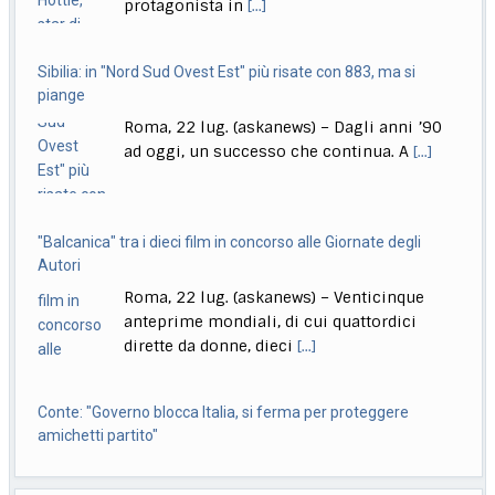
Parlamento per la decisione della Giunta delle
[...]
ad oggi, un successo che continua. A
[...]
"Balcanica" tra i dieci film in concorso alle Giornate degli
Autori
Roma, 22 lug. (askanews) – Venticinque
anteprime mondiali, di cui quattordici
dirette da donne, dieci
[...]
Conte: "Governo blocca Italia, si ferma per proteggere
amichetti partito"
Roma, 22 lug. (askanews) – "Questo è
diventato il governo blocca Italia. Il
governo si
[...]
Bologna, Salvini: non dico Lepore abbia istigato ma se usi
certi toni..