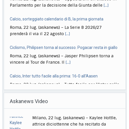
Roma, 22 lug. (askanews) – La Serie B 2026/27
prenderà il via il 22 agosto
[...]
Ciclismo, Philipsen torna al successo. Pogacar resta in giallo
Roma, 22 lug. (askanews) – Jasper Philipsen torna a
vincere al Tour de France. Il
[...]
Calcio, Inter tutto facile alla prima: 16-0 all’Aasen
Roma, 22 lug. (askanews) – Tutto facile per l’Inter nella
prima amichevole estiva disputata in
[...]
Musica, "Sono Lucio": dal 18 settembre antologia di Dalla
Roma, 22 lug. (askanews) – Il 18 settembre esce "Sono
Askanews Video
Lucio" (Sony Music Italy), l’antologia
[...]
Delmastro, Giunta Camera dice no a uso chat, opposizioni
Sibilia: in "Nord Sud Ovest Est" più risate con 883, ma si
all’attacco in Parlamento
piange
Roma, 22 lug. (askanews) – Opposizioni all’attacco in
Roma, 22 lug. (askanews) – Dagli anni ’90