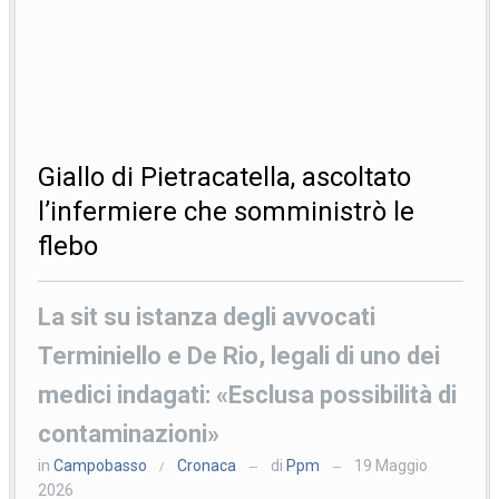
Giallo di Pietracatella, ascoltato
l’infermiere che somministrò le
flebo
La sit su istanza degli avvocati
Terminiello e De Rio, legali di uno dei
medici indagati: «Esclusa possibilità di
contaminazioni»
in
Campobasso
Cronaca
di
Ppm
19 Maggio
/
—
—
2026