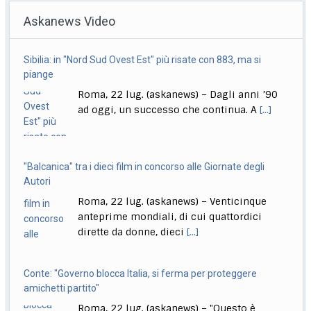
Askanews Video
Lucio" (Sony Music Italy), l’antologia
[...]
Delmastro, Giunta Camera dice no a uso chat, opposizioni
Sibilia: in "Nord Sud Ovest Est" più risate con 883, ma si
all’attacco in Parlamento
piange
Roma, 22 lug. (askanews) – Opposizioni all’attacco in
Roma, 22 lug. (askanews) – Dagli anni ’90
Parlamento per la decisione della Giunta delle
[...]
ad oggi, un successo che continua. A
[...]
"Balcanica" tra i dieci film in concorso alle Giornate degli
Autori
Roma, 22 lug. (askanews) – Venticinque
anteprime mondiali, di cui quattordici
dirette da donne, dieci
[...]
Conte: "Governo blocca Italia, si ferma per proteggere
amichetti partito"
Roma, 22 lug. (askanews) – "Questo è