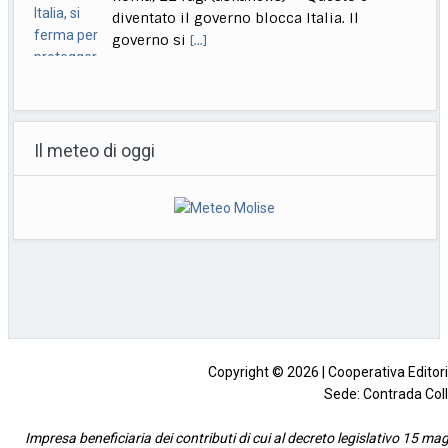
diventato il governo blocca Italia. Il
governo si
[...]
Bologna, Salvini: non dico Lepore abbia istigato ma se usi
certi toni..
Il meteo di oggi
Bologna, 22 lug. (askanews) – "Non voglio
dire che qualcuno abbia istigato alla
violenza o
[...]
Muore a 18 anni l’attrice Kaylee Hottle, star di "Godzilla vs
Kong"
Milano, 22 lug. (askanews) – Kaylee Hottle,
attrice diciottenne che ha recitato da
protagonista in
[...]
Copyright © 2026 | Cooperativa Editorial
Sede: Contrada Coll
Impresa beneficiaria dei contributi di cui al decreto legislativo 15 mag
dell’a