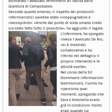
dichiarato l’avvocato Terminiello all’uscita dalla
Questura di Campobasso.
Secondo quanto emerso, il rispetto dei protocolli
infermieristici sarebbe stato «inoppugnabile e
ineccepibile». «Anche dal punto di vista umano credo
sia stato fatto tutto il possibile», ha aggiunto il legale.
L’infermiere, ha spiegato
invece l’avvocato De Rio,
«si è mostrato
collaborativo e ha
riferito nel dettaglio il
proprio intervento e le
attività svolte».
Nel corso della Sit
(Sommarie informazioni
testimoniali), l’uomo ha
ripercorso quei
momenti, spiegando che
Sara e Antonella erano
già in condizioni molto
gravi quando lui