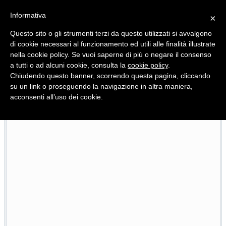
Informativa
×
Questo sito o gli strumenti terzi da questo utilizzati si avvalgono
di cookie necessari al funzionamento ed utili alle finalità illustrate
nella cookie policy. Se vuoi saperne di più o negare il consenso
Quotidiano d'informazione distribuito in Molise con
a tutti o ad alcuni cookie, consulta la
cookie policy
.
Chiudendo questo banner, scorrendo questa pagina, cliccando
su un link o proseguendo la navigazione in altra maniera,
acconsenti all’uso dei cookie.
L’edizione completa di Primo Piano Molise del 22 luglio
26
22/07